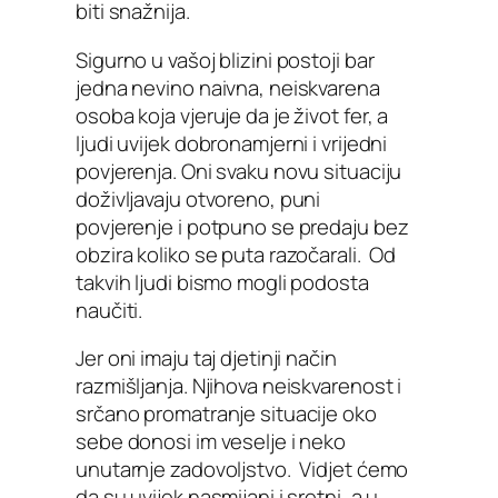
biti snažnija.
Sigurno u vašoj blizini postoji bar
jedna nevino naivna, neiskvarena
osoba koja vjeruje da je život fer, a
ljudi uvijek dobronamjerni i vrijedni
povjerenja. Oni svaku novu situaciju
doživljavaju otvoreno, puni
povjerenje i potpuno se predaju bez
obzira koliko se puta razočarali. Od
takvih ljudi bismo mogli podosta
naučiti.
Jer oni imaju taj djetinji način
razmišljanja. Njihova neiskvarenost i
srčano promatranje situacije oko
sebe donosi im veselje i neko
unutarnje zadovoljstvo. Vidjet ćemo
da su uvijek nasmijani i sretni, a u