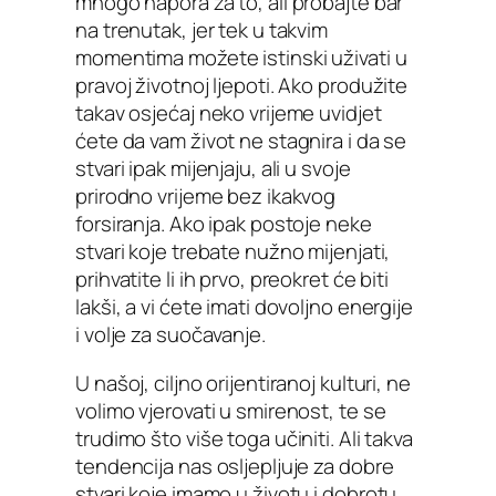
mnogo napora za to, ali probajte bar
na trenutak, jer tek u takvim
momentima možete istinski uživati u
pravoj životnoj ljepoti. Ako produžite
takav osjećaj neko vrijeme uvidjet
ćete da vam život ne stagnira i da se
stvari ipak mijenjaju, ali u svoje
prirodno vrijeme bez ikakvog
forsiranja. Ako ipak postoje neke
stvari koje trebate nužno mijenjati,
prihvatite li ih prvo, preokret će biti
lakši, a vi ćete imati dovoljno energije
i volje za suočavanje.
U našoj, ciljno orijentiranoj kulturi, ne
volimo vjerovati u smirenost, te se
trudimo što više toga učiniti. Ali takva
tendencija nas osljepljuje za dobre
stvari koje imamo u životu i dobrotu