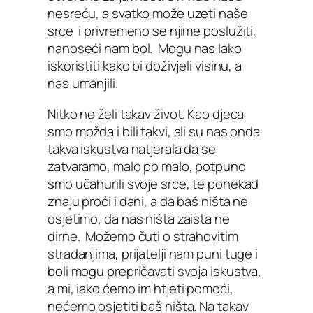
nesreću, a svatko može uzeti naše
srce i privremeno se njime poslužiti,
nanoseći nam bol. Mogu nas lako
iskoristiti kako bi doživjeli visinu, a
nas umanjili.
Nitko ne želi takav život. Kao djeca
smo možda i bili takvi, ali su nas onda
takva iskustva natjerala da se
zatvaramo, malo po malo, potpuno
smo učahurili svoje srce, te ponekad
znaju proći i dani, a da baš ništa ne
osjetimo, da nas ništa zaista ne
dirne. Možemo čuti o strahovitim
stradanjima, prijatelji nam puni tuge i
boli mogu prepričavati svoja iskustva,
a mi, iako ćemo im htjeti pomoći,
nećemo osjetiti baš ništa. Na takav