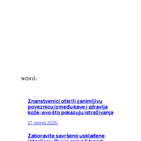
NOVO:
Znanstvenici otkrili zanimljivu
poveznicu između kave i zdravlja
kože: evo što pokazuju istraživanja
27. srpnja 2026.
Zaboravite savršeno usklađene