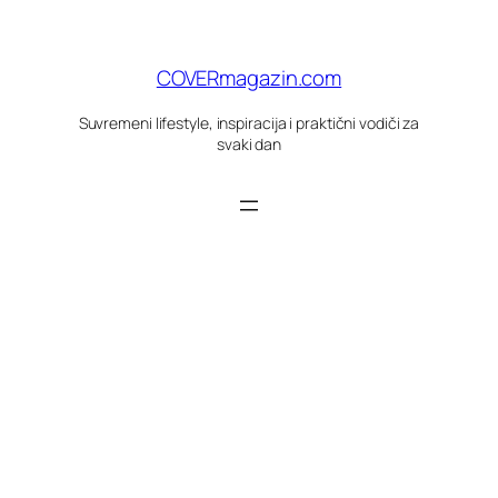
Skoči
do
sadržaja
COVERmagazin.com
Suvremeni lifestyle, inspiracija i praktični vodiči za
svaki dan