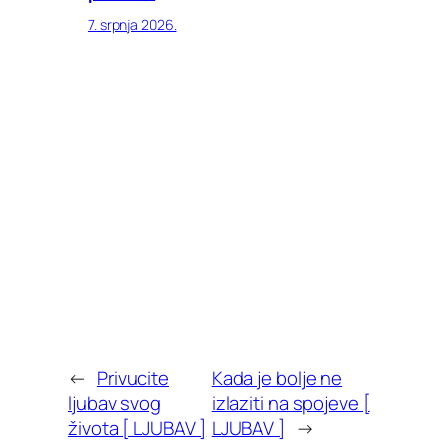
7. srpnja 2026.
←
Privucite
Kada je bolje ne
ljubav svog
izlaziti na spojeve [
života [ LJUBAV ]
LJUBAV ]
→