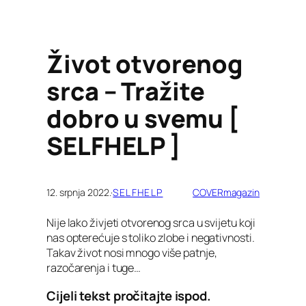
Život otvorenog
srca – Tražite
dobro u svemu [
SELFHELP ]
12. srpnja 2022.
·
SELFHELP
COVERmagazin
Nije lako živjeti otvorenog srca u svijetu koji
nas opterećuje s toliko zlobe i negativnosti.
Takav život nosi mnogo više patnje,
razočarenja i tuge…
Cijeli tekst pročitajte ispod.