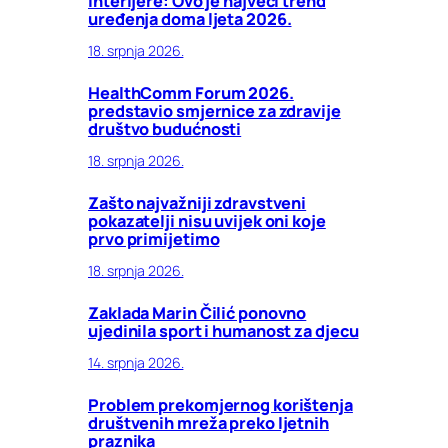
interijere: Ovo je najveći trend
uređenja doma ljeta 2026.
18. srpnja 2026.
HealthComm Forum 2026.
predstavio smjernice za zdravije
društvo budućnosti
18. srpnja 2026.
Zašto najvažniji zdravstveni
pokazatelji nisu uvijek oni koje
prvo primijetimo
18. srpnja 2026.
Zaklada Marin Čilić ponovno
ujedinila sport i humanost za djecu
14. srpnja 2026.
Problem prekomjernog korištenja
društvenih mreža preko ljetnih
praznika