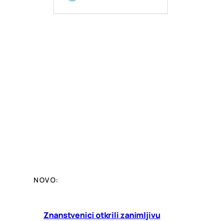
NOVO:
Znanstvenici otkrili zanimljivu