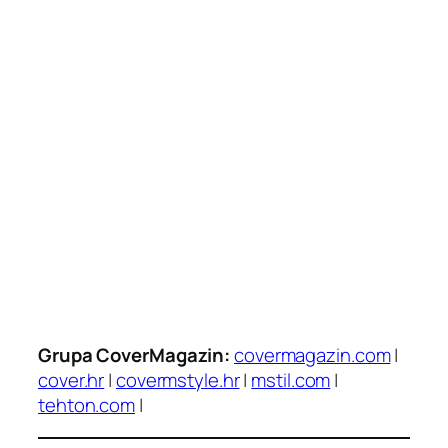
Grupa CoverMagazin:
covermagazin.com
|
cover.hr
|
covermstyle.hr
|
mstil.com
|
tehton.com
|