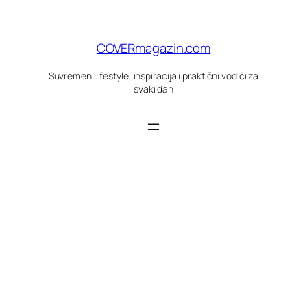
Skoči
do
sadržaja
COVERmagazin.com
Suvremeni lifestyle, inspiracija i praktični vodiči za
svaki dan