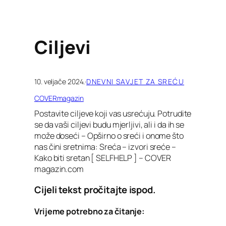
Ciljevi
10. veljače 2024.
·
DNEVNI SAVJET ZA SREĆU
COVERmagazin
Postavite ciljeve koji vas usrećuju. Potrudite
se da vaši ciljevi budu mjerljivi, ali i da ih se
može doseći – Opširno o sreći i onome što
nas čini sretnima: Sreća – izvori sreće –
Kako biti sretan [ SELFHELP ] – COVER
magazin.com
Cijeli tekst pročitajte ispod.
Vrijeme potrebno za čitanje: