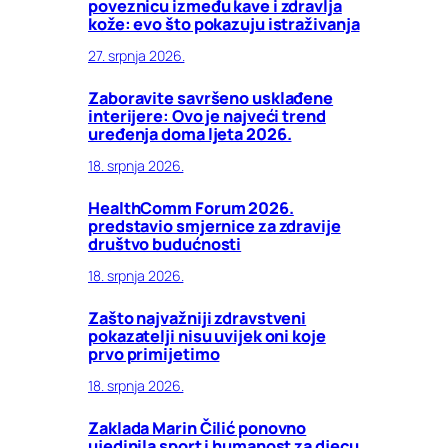
poveznicu između kave i zdravlja
kože: evo što pokazuju istraživanja
27. srpnja 2026.
Zaboravite savršeno usklađene
interijere: Ovo je najveći trend
uređenja doma ljeta 2026.
18. srpnja 2026.
HealthComm Forum 2026.
predstavio smjernice za zdravije
društvo budućnosti
18. srpnja 2026.
Zašto najvažniji zdravstveni
pokazatelji nisu uvijek oni koje
prvo primijetimo
18. srpnja 2026.
Zaklada Marin Čilić ponovno
ujedinila sport i humanost za djecu