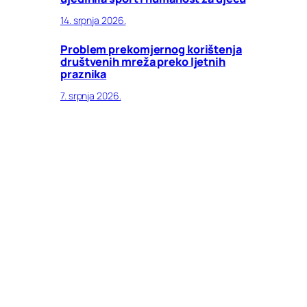
14. srpnja 2026.
Problem prekomjernog korištenja
društvenih mreža preko ljetnih
praznika
7. srpnja 2026.