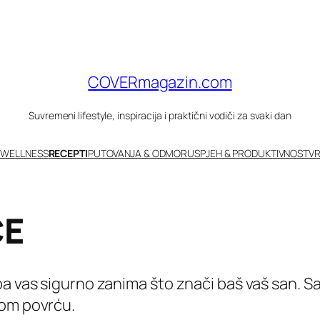
COVERmagazin.com
Suvremeni lifestyle, inspiracija i praktični vodiči za svaki dan
 WELLNESS
RECEPTI
PUTOVANJA & ODMOR
USPJEH & PRODUKTIVNOST
VR
ĆE
pa vas sigurno zanima što znači baš vaš san. S
nom povrću.