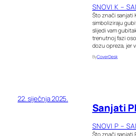
SNOVI K – S
Što znači sanjati
simboliziraju gubit
slijedi vam gubita
trenutnoj fazi os
dozu opreza, jer 
By
CoverDesk
22. siječnja 2025.
Sanjati P
SNOVI P – S
Što znači sanjati