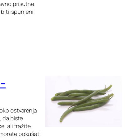
davno prisutne
biti ispunjeni,
 –
 oko ostvarenja
, da biste
, ali tražite
 morate pokušati