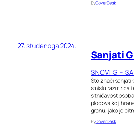
By
CoverDesk
27. studenoga 2024.
Sanjati 
SNOVI G – S
Što znači sanjati
smislu razmirica 
sitničavost osoba
plodova koji hrane
grahu, jako je bit
By
CoverDesk