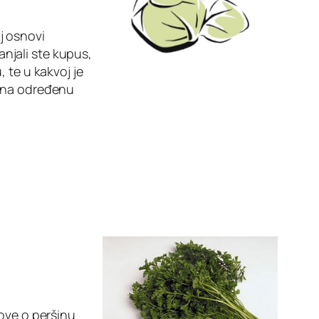
j osnovi
anjali ste kupus,
 te u kakvoj je
e na određenu
nove o peršinu