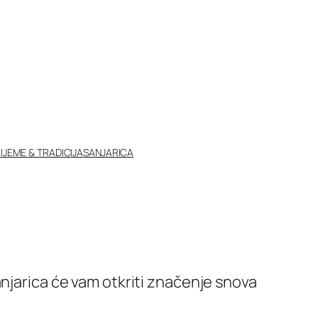
IJEME & TRADICIJA
SANJARICA
anjarica će vam otkriti značenje snova