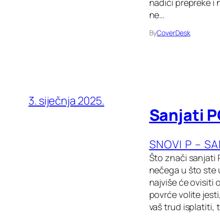
nadići prepreke i 
ne…
By
CoverDesk
3. siječnja 2025.
Sanjati 
SNOVI P – S
Što znači sanjati
nečega u što ste u
najviše će ovisiti
povrće volite jest
vaš trud isplatiti,