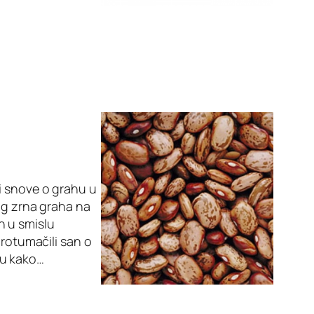
i snove o grahu u
og zrna graha na
h u smislu
protumačili san o
snu kako…