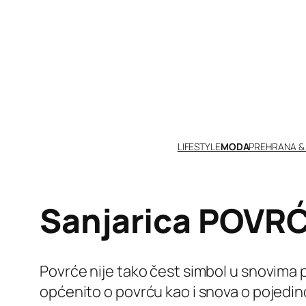
Skoči
do
sadržaja
LIFESTYLE
MODA
PREHRANA &
Sanjarica POVR
Povrće nije tako čest simbol u snovima 
općenito o povrću kao i snova o pojedi