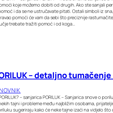
omoći koje možemo dobiti od drugih. Ako ste sanjali perš
pomoć i da se ne ustručavate pitati. Ostali simboli iz sna
ravao pomoći će vam da sebi što preciznije rastumačite
učje trebate tražiti pomoć i od koga…
ORILUK – detaljno tumačenje 
ANOVNIK
 PORILUK? – sanjarica PORILUK – Sanjarica snove o poril
nekih tajni i probleme među najbližim osobama, prijatelji
poriluku sugeriraju kako će neke tajne izaći na vidjelo što