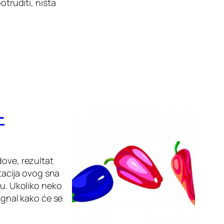
otruditi, ništa
–
dove, rezultat
etacija ovog sna
mu. Ukoliko neko
signal kako će se