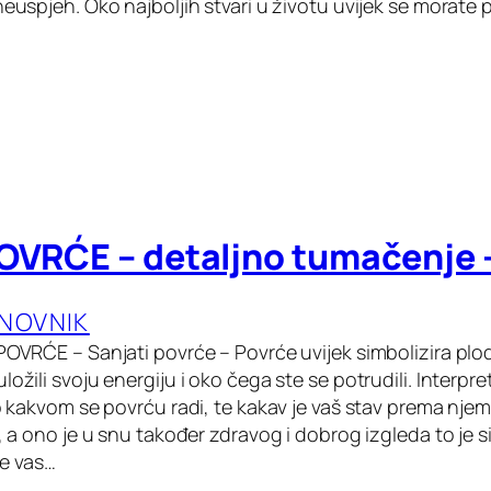
neuspjeh. Oko najboljih stvari u životu uvijek se morate p
POVRĆE – detaljno tumačenje 
ANOVNIK
 POVRĆE – Sanjati povrće – Povrće uvijek simbolizira plo
ložili svoju energiju i oko čega ste se potrudili. Interpr
 o kakvom se povrću radi, te kakav je vaš stav prema nje
i, a ono je u snu također zdravog i dobrog izgleda to je 
 te vas…