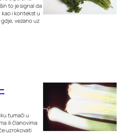
in to je signal da
, kao i kontekst u
 gdje, vezano uz
–
uku tumači u
ma ili članovima
 će uzrokovati