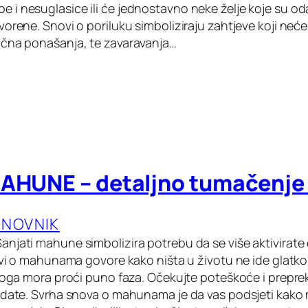
i nesuglasice ili će jednostavno neke želje koje su o
orene. Snovi o poriluku simboliziraju zahtjeve koji neće 
ična ponašanja, te zavaravanja…
MAHUNE – detaljno tumačenje
ANOVNIK
njati mahune simbolizira potrebu da se više aktivirate
ovi o mahunama govore kako ništa u životu ne ide glatko
toga mora proći puno faza. Očekujte poteškoće i prepreke
adate. Svrha snova o mahunama je da vas podsjeti kako