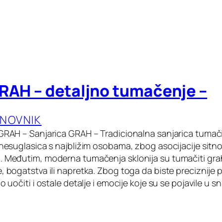
GRAH – detaljno tumačenje –
ANOVNIK
 GRAH – Sanjarica GRAH – Tradicionalna sanjarica tumač
i nesuglasica s najbližim osobama, zbog asocijacije sitn
. Međutim, moderna tumačenja sklonija su tumačiti gra
, bogatstva ili napretka. Zbog toga da biste preciznije 
no uočiti i ostale detalje i emocije koje su se pojavile u 