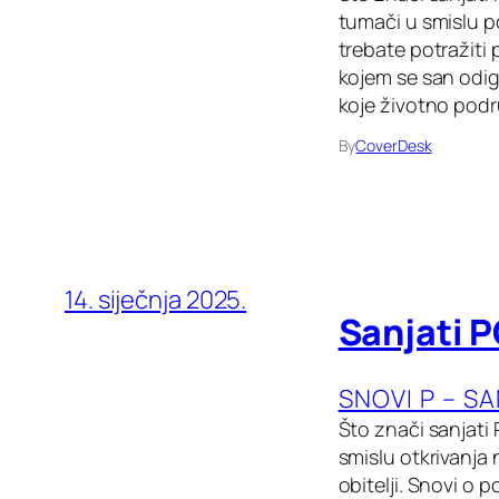
tumači u smislu p
trebate potražiti 
kojem se san odig
koje životno podr
By
CoverDesk
14. siječnja 2025.
Sanjati P
SNOVI P – S
Što znači sanjati
smislu otkrivanja 
obitelji. Snovi o 