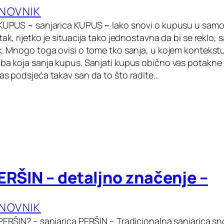
ANOVNIK
 KUPUS ~ sanjarica KUPUS ~ Iako snovi o kupusu u samo
ak, rijetko je situacija tako jednostavna da bi se reklo, s
k. Mnogo toga ovisi o tome tko sanja, u kojem kontekstu,
oba koja sanja kupus. Sanjati kupus obično vas potakn
vas podsjeća takav san da to što radite…
ERŠIN – detaljno značenje –
ANOVNIK
 PERŠIN? – sanjarica PERŠIN – Tradicionalna sanjarica s