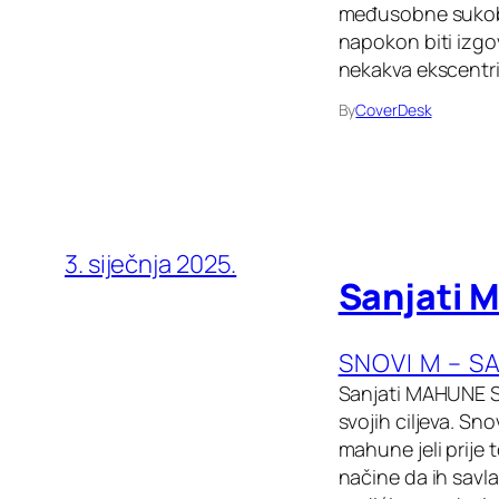
međusobne sukobe 
napokon biti izgov
nekakva ekscentr
By
CoverDesk
3. siječnja 2025.
Sanjati 
SNOVI M – S
Sanjati MAHUNE Sa
svojih ciljeva. Sn
mahune jeli prije 
načine da ih savl