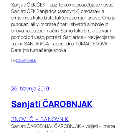
Sanjati ČEK ČEK – pazite kome posuđujete novac
Sanjati ČEK Sanjarica (sanovnik) predstavlja
smjernicu kako biste lakše razumjeli snove. Ona je
putokaz, ali vi morate čitati i shvatiti simbole iz
snova na osoban način. Samo tako snovi će vam
pomoći pri vašoj potrazi. Sanjarica – Nevjerojatno
točna SANJARICA – abecedno TUMAČ SNOVA –
Detaljno tumačenje snova
By
CoverDesk
26. travnja 2019.
Sanjati ČAROBNJAK
SNOVI Č – SANOVNIK
Sanjati ČAROBNJAK ČAROBNJAK ~ vidjeti – imate