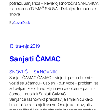
potrazi. Sanjarica – Nevjerojatno točna SANJARICA
– abecedno TUMAČ SNOVA – Detaljno tumačenje
snova
By
CoverDesk
13. travnja 2019.
Sanjati ČAMAC
SNOVI Č – SANOVNIK
Sanjati ČAMAC ČAMAC ~ vidjeti ga – problemi ~
voziti se u čamcu – uspjeh ~ pun vode – problemi sa
zdravljem ~ koji tone – ljubavni problemi ~ pasti iz
čamca – gubitak Sanjati ČAMAC
Sanjarica (sanovnik) predstavlja smjernicu kako
biste lakše razumjeli snove. Ona je putokaz, ali vi
morate čitati i shvatiti simbole iz snova na osoban