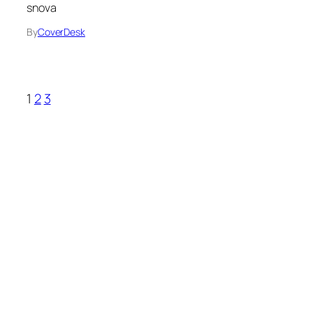
snova
By
CoverDesk
1
2
3