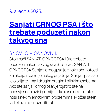
9. siječnja 2025.
Sanjati CRNOG PSA i što
trebate poduzeti nakon
takvog sna
SNOVI Č – SANOVNIK
Što znači SANJATI CRNOG PSA i što trebate
poduzeti nakon takvog sna Što znači SANJATI
CRNOG PSA Sanjati crnog psa je znak zabrinutosti
za akcije i reakcije nekog prijatelja. Sanjati psa san
je o prijateljima i drugim dragim i bliskim osobama.
Ako ste sanjali crnog psa vjerojatno ste na
podsvjesnoj razini primijetili kako se neki prijatelj
nosi s nekim emotivnim problemima. Možda ste ih
vidjeli kako su tužni ili ljuti,…