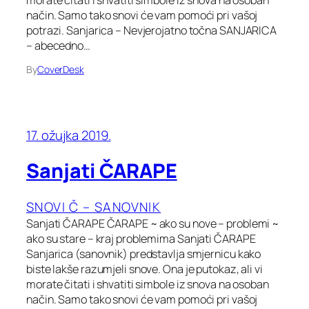
način. Samo tako snovi će vam pomoći pri vašoj
potrazi. Sanjarica – Nevjerojatno točna SANJARICA
– abecedno…
By
CoverDesk
17. ožujka 2019.
Sanjati ČARAPE
SNOVI Č – SANOVNIK
Sanjati ČARAPE ČARAPE ~ ako su nove – problemi ~
ako su stare – kraj problemima Sanjati ČARAPE
Sanjarica (sanovnik) predstavlja smjernicu kako
biste lakše razumjeli snove. Ona je putokaz, ali vi
morate čitati i shvatiti simbole iz snova na osoban
način. Samo tako snovi će vam pomoći pri vašoj