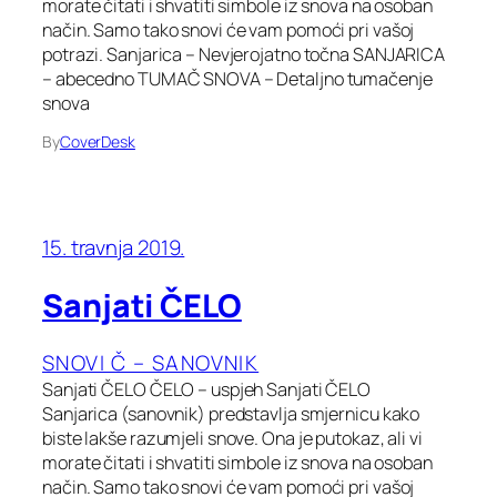
morate čitati i shvatiti simbole iz snova na osoban
način. Samo tako snovi će vam pomoći pri vašoj
potrazi. Sanjarica – Nevjerojatno točna SANJARICA
– abecedno TUMAČ SNOVA – Detaljno tumačenje
snova
By
CoverDesk
15. travnja 2019.
Sanjati ČELO
SNOVI Č – SANOVNIK
Sanjati ČELO ČELO – uspjeh Sanjati ČELO
Sanjarica (sanovnik) predstavlja smjernicu kako
biste lakše razumjeli snove. Ona je putokaz, ali vi
morate čitati i shvatiti simbole iz snova na osoban
način. Samo tako snovi će vam pomoći pri vašoj