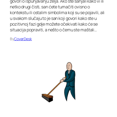
govori o ispunjavanju želja. Ako ste sanjali kako vi ili
netko drugi čisti, san ćete tumačiti ovisno o
kontekstu ili ostalim simbolima koji su se pojavili, ali
u svakom slučaju to je san koji govori kako ste u
pozitivnoj fazi gdje možete očekivati kako će se
situacija popraviti, a nešto o čemu ste maštali…
By
CoverDesk