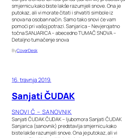
smjernicu kako biste lakše razumjeli snove. Ona je
putokaz, ali vi morate čitati i shvatiti simbole iz
snova na osoban način. Samo tako snovi će vam
pomoći pri vašoj potrazi. Sanjarica – Nevjerojatno
točna SANJARICA – abecedno TUMAČ SNOVA –
Detaljno tumačenje snova
By
CoverDesk
16. travnja 2019.
Sanjati ČUDAK
SNOVI Č – SANOVNIK
Sanjati ČUDAK ČUDAK – ljubomora Sanjati ČUDAK
Sanjarica (sanovnik) predstavlja smjernicu kako
biste lakše razumjeli snove. Ona je putokaz, ali vi