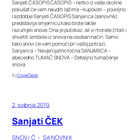
Sanjati ČASOPIS ČASOPIS – netko iz vaše okoline
pokušat će vam nauditi lažima ~kupovati – povoljno
razdoblje Sanjati ČASOPIS Sanjarica (sanovnik)
predstavlja smjernicu kako biste lakše
razumjeli snove. Ona je putokaz, ali vi morate čitati i
shvatiti simbole iz snova na osoban način. Samo
tako snovi će vam pomoći pri vašoj potrazi.
Sanjarica – Nevjerojatno točna SANJARICA –
abecedno TUMAČ SNOVA – Detaljno tumačenje
snova
By
CoverDesk
2. svibnja 2019.
Sanjati ČEK
SNOVI Č – SANOVNIK