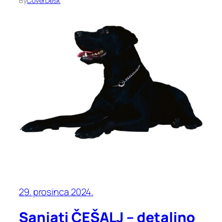
By
CoverDesk
29. prosinca 2024.
Sanjati ČEŠALJ – detaljno