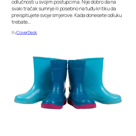
odlučnosti u svojim postupcima. Nije dobro da na
svaki tračak sumnje ili posebno na tuđu kritiku da
preispitujete svoje smjerove. Kada donesete odluku
trebate…
By
CoverDesk