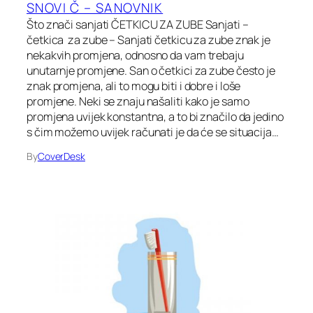
SNOVI Č – SANOVNIK
Što znači sanjati ČETKICU ZA ZUBE Sanjati –
četkica za zube – Sanjati četkicu za zube znak je
nekakvih promjena, odnosno da vam trebaju
unutarnje promjene. San o četkici za zube često je
znak promjena, ali to mogu biti i dobre i loše
promjene. Neki se znaju našaliti kako je samo
promjena uvijek konstantna, a to bi značilo da jedino
s čim možemo uvijek računati je da će se situacija…
By
CoverDesk