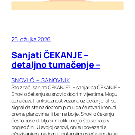
25. ožujka 2026.
Sanjati ČEKANJE –
detaljno tumačenje –
SNOVI Č – SANOVNIK
Što znači sanjati ČEKANJE?! – sanjarica ČEKANJE –
Snovi o čekanju su snovi o dobrim vijestima. Mogu
označavati anksioznost vezanu uz čekanje, ali su
signal da ste na dobrom putu i da će stvari krenuti
prema planovima ili bar na bolje. Snovi o čekanju
često nose dublju simboliku nego što se na prvi
pogled čini. U svojoj osnovi, oni su povezani s
očekivanjem, nadom i unutarnjim osjećajem da se