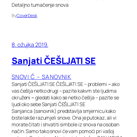
Detaljno tumačenje snova
By
CoverDesk
8. ožujka 2019.
Sanjati ČEŠLJATI SE
SNOVI Č – SANOVNIK
Sanjati ČEŠLJATI SE ČEŠLJATI SE – problemi ~ ako
vas češlja netko drugi – pazite kakvm ste ljudima
okruženi ~ gledati kako se netko češlja – pazite se
ljudi oko sebe Sanjati ČEŠLJATI SE
Sanjarica (sanovnik) predstavlja smjernicu kako
biste lakše razumjeli snove. Ona je putokaz, ali vi
morate čitati i shvatiti simbole iz snova na osoban
način. Samo tako snovi će vam pomoći pri vašoj