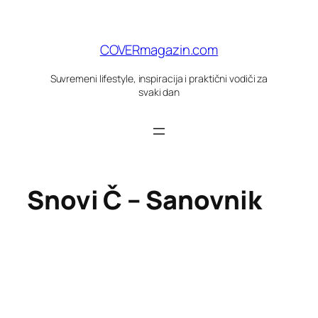
Skoči
do
sadržaja
COVERmagazin.com
Suvremeni lifestyle, inspiracija i praktični vodiči za
svaki dan
Snovi Č – Sanovnik