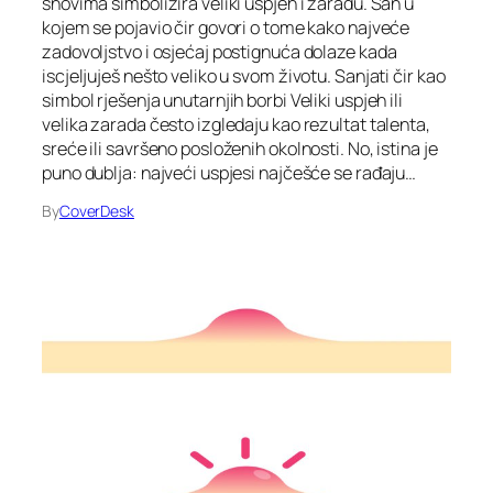
snovima simbolizira veliki uspjeh i zaradu. San u
kojem se pojavio čir govori o tome kako najveće
zadovoljstvo i osjećaj postignuća dolaze kada
iscjeljuješ nešto veliko u svom životu. Sanjati čir kao
simbol rješenja unutarnjih borbi Veliki uspjeh ili
velika zarada često izgledaju kao rezultat talenta,
sreće ili savršeno posloženih okolnosti. No, istina je
puno dublja: najveći uspjesi najčešće se rađaju…
By
CoverDesk