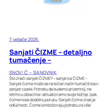
7. veljače 2025.
Sanjati ČIZME – detaljno
tumačenje –
SNOVI Č – SANOVNIK
Što znači sanjati ČIZME? – sanjarica ČIZME –
Sanjati čizme može se na sličan način tumačiti kao i
sanjati cipele. Potrebu da budemo prizemniji, ne
letimo u oblacima i aktualiziramo svoje težnje. Ipak,
čizme nose dodatnu poruku. Sanjati čizme znak je
odlučnosti. Čizme simboliziraju potrebu za više