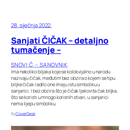
28. siječnja 2022.
Sanjati ČIČAK – detaljno
tumačenje –
SNOVI Č – SANOVNIK
Ima nekoliko biljaka koje se kolokvijalno u narodu
nazivaju čičak, međutim bez obzira o kojem se tipu
biljke čičak radilo one imaju istu simboliku u
sanjarici. I bez obzira što je čičak ljekovita čak biljka,
što se koristi u mnogo korisnih stvari, u sanjarici
nema lijepu simboliku.
By
CoverDesk