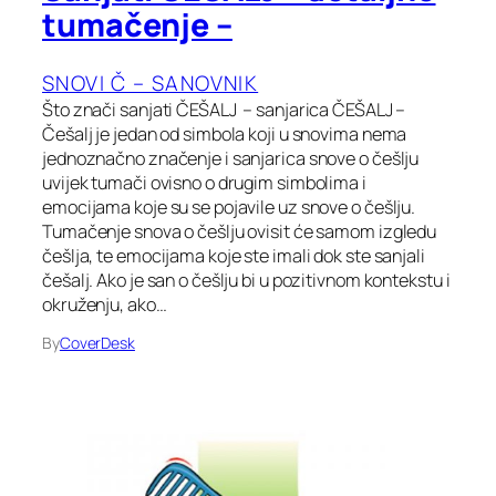
tumačenje –
SNOVI Č – SANOVNIK
Što znači sanjati ČEŠALJ – sanjarica ČEŠALJ –
Češalj je jedan od simbola koji u snovima nema
jednoznačno značenje i sanjarica snove o češlju
uvijek tumači ovisno o drugim simbolima i
emocijama koje su se pojavile uz snove o češlju.
Tumačenje snova o češlju ovisit će samom izgledu
češlja, te emocijama koje ste imali dok ste sanjali
češalj. Ako je san o češlju bi u pozitivnom kontekstu i
okruženju, ako…
By
CoverDesk