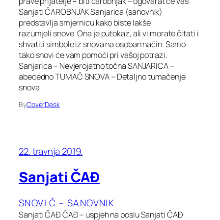
prave prijatelje ~ biti čarobnjak – ogovarat će vas
Sanjati ČAROBNJAK Sanjarica (sanovnik)
predstavlja smjernicu kako biste lakše
razumjeli snove. Ona je putokaz, ali vi morate čitati i
shvatiti simbole iz snova na osoban način. Samo
tako snovi će vam pomoći pri vašoj potrazi.
Sanjarica – Nevjerojatno točna SANJARICA –
abecedno TUMAČ SNOVA – Detaljno tumačenje
snova
By
CoverDesk
22. travnja 2019.
Sanjati ČAĐ
SNOVI Č – SANOVNIK
Sanjati ČAĐ ČAĐ – uspjeh na poslu Sanjati ČAĐ