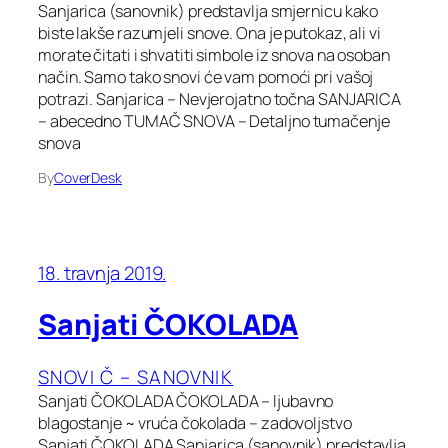
Sanjarica (sanovnik) predstavlja smjernicu kako
biste lakše razumjeli snove. Ona je putokaz, ali vi
morate čitati i shvatiti simbole iz snova na osoban
način. Samo tako snovi će vam pomoći pri vašoj
potrazi. Sanjarica – Nevjerojatno točna SANJARICA
– abecedno TUMAČ SNOVA – Detaljno tumačenje
snova
By
CoverDesk
18. travnja 2019.
Sanjati ČOKOLADA
SNOVI Č – SANOVNIK
Sanjati ČOKOLADA ČOKOLADA – ljubavno
blagostanje ~ vruća čokolada – zadovoljstvo
Sanjati ČOKOLADA Sanjarica (sanovnik) predstavlja