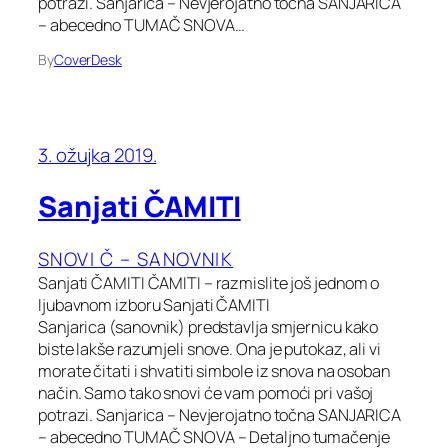
potrazi. Sanjarica – Nevjerojatno točna SANJARICA
– abecedno TUMAČ SNOVA…
By
CoverDesk
3. ožujka 2019.
Sanjati ČAMITI
SNOVI Č – SANOVNIK
Sanjati ČAMITI ČAMITI – razmislite još jednom o
ljubavnom izboru Sanjati ČAMITI
Sanjarica (sanovnik) predstavlja smjernicu kako
biste lakše razumjeli snove. Ona je putokaz, ali vi
morate čitati i shvatiti simbole iz snova na osoban
način. Samo tako snovi će vam pomoći pri vašoj
potrazi. Sanjarica – Nevjerojatno točna SANJARICA
– abecedno TUMAČ SNOVA – Detaljno tumačenje