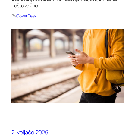
nešto važno…
By
CoverDesk
2. veljače 2026.