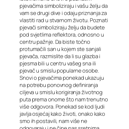
pjevačima simboliziraju i vašu želju da
vam se drugi dive i odaju priznanja za
vlastiti rad u stvarnom životu. Poznati
pjevači simboliziraju želju da budete
pod svjetlima reflektora, odnosno u
centru pažnje. Da biste točno
protumačili san u kojem ste sanjali
pjevača, razmislite da li su glazba i
pjesma bili u centru vašeg sna ili
pjevač u smislu popularne osobe.
Snovi o pjevačima ponekad ukazuju
na potrebu ponovnog definiranja
ciljeva u smislu korigiranja životnog
puta prema onome što nam trenutno
više odgovora. Ponekad se kod ljudi
javlja osjećaj kako životi, onako kako
smo ih postavili, nam više ne
odgovaraju i ne čine nas sretnima.