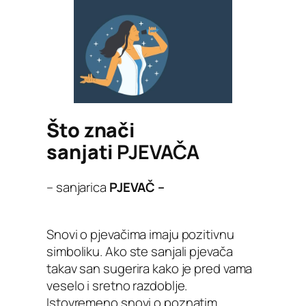
Što znači
sanjati
PJEVAČA
– sanjarica
PJEVAČ –
Snovi o pjevačima imaju pozitivnu
simboliku. Ako ste sanjali pjevača
takav san sugerira kako je pred vama
veselo i sretno razdoblje.
Istovremeno snovi o poznatim