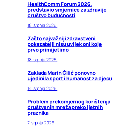
HealthComm Forum 2026.
predstavio smjernice za zdravije
društvo budućnosti
18. srpnja 2026.
Zašto najvažniji zdravstveni
pokazatelji nisu uvijek oni koje
prvo primijetimo
18. srpnja 2026.
Zaklada Marin Čilić ponovno
ujedinila sport i humanost za djecu
14. srpnja 2026.
Problem prekomjernog korištenja
društvenih mreža preko ljetnih
praznika
7. srpnja 2026.