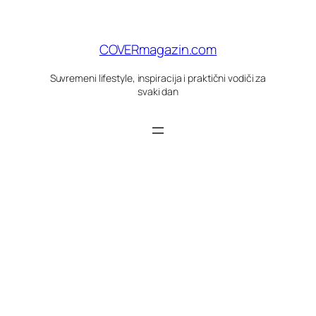
Skoči
do
sadržaja
COVERmagazin.com
Suvremeni lifestyle, inspiracija i praktični vodiči za
svaki dan