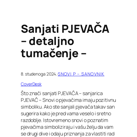
Sanjati PJEVAČA
– detaljno
tumačenje –
8. studenoga 2024.
·
SNOVI P – SANOVNIK
CoverDesk
Što znači sanjati PJEVAČA – sanjarica
PJEVAČ – Snovi o pjevačima imaju pozitivnu
simboliku. Ako ste sanjali pjevača takav san
sugerira kako je pred vama veselo i sretno
razdoblje. Istovremeno snovi o poznatim
pjevačima simboliziraju i vašu želju da vam
se drugi dive i odaju priznanja za vlastiti rad