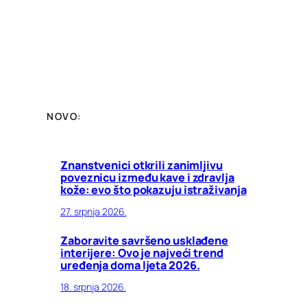
NOVO:
Znanstvenici otkrili zanimljivu
poveznicu između kave i zdravlja
kože: evo što pokazuju istraživanja
27. srpnja 2026.
Zaboravite savršeno usklađene
interijere: Ovo je najveći trend
uređenja doma ljeta 2026.
18. srpnja 2026.