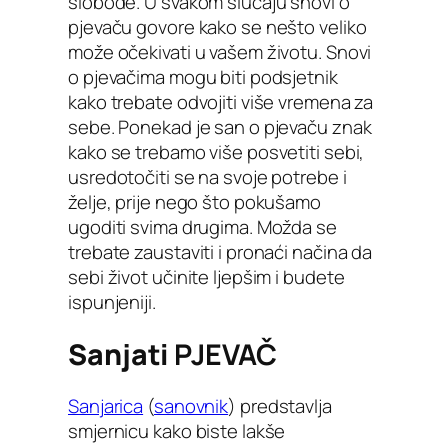
slobode. U svakom slučaju snovi o
pjevaču govore kako se nešto veliko
može očekivati u vašem životu. Snovi
o pjevačima mogu biti podsjetnik
kako trebate odvojiti više vremena za
sebe. Ponekad je san o pjevaču znak
kako se trebamo više posvetiti sebi,
usredotočiti se na svoje potrebe i
želje, prije nego što pokušamo
ugoditi svima drugima. Možda se
trebate zaustaviti i pronaći načina da
sebi život učinite ljepšim i budete
ispunjeniji.
Sanjati
PJEVAČ
Sanjarica
(
sanovnik
) predstavlja
smjernicu kako biste lakše