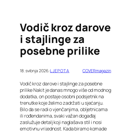
Vodič kroz darove
i stajlinge za
posebne prilike
18. svibnja 2026.
·
LJEPOTA
COVERmagazin
Vodič kroz darove i stajlinge za posebne
prilike Nakit je danas mnogo više od modnog
dodatka, on postaje osobni podsjetnik na
trenutke koje želimo zadržati u sjećanju.
Bilo da se radi o vjenčanjima, obljetnicama
ili rođendanima, svaki važan događaj
zaslužuje detalj koji naglašava stil i nosi
emotivnu vrijednost. Kada biramo komade