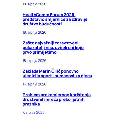
18. srpnja 2026.
HealthComm Forum 2026.
predstavio smjernice za zdravije
društvo budućnosti
18. srpnja 2026.
Zašto najvažniji zdravstveni
pokazatelji nisu uvijek oni koje
prvo primijetimo
18. srpnja 2026.
Zaklada Marin Čilić ponovno
ujedinila sport i humanost za djecu
14. srpnja 2026.
Problem prekomjernog korištenja
društvenih mreža preko ljetnih
praznika
7. srpnja 2026.