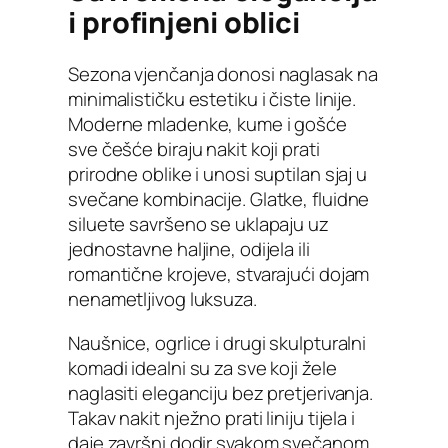
i profinjeni oblici
Sezona vjenčanja donosi naglasak na
minimalističku estetiku i čiste linije.
Moderne mladenke, kume i gošće
sve češće biraju nakit koji prati
prirodne oblike i unosi suptilan sjaj u
svečane kombinacije. Glatke, fluidne
siluete savršeno se uklapaju uz
jednostavne haljine, odijela ili
romantične krojeve, stvarajući dojam
nenametljivog luksuza.
Naušnice, ogrlice i drugi skulpturalni
komadi idealni su za sve koji žele
naglasiti eleganciju bez pretjerivanja.
Takav nakit nježno prati liniju tijela i
daje završni dodir svakom svečanom