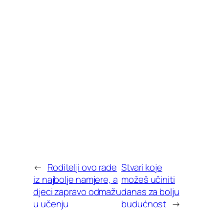
←
Roditelji ovo rade
Stvari koje
iz najbolje namjere, a
možeš učiniti
djeci zapravo odmažu
danas za bolju
u učenju
budućnost
→