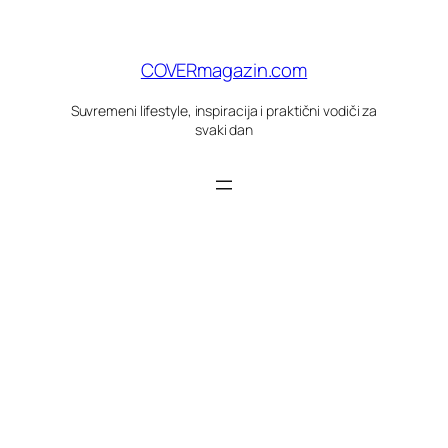
Skoči
do
sadržaja
COVERmagazin.com
Suvremeni lifestyle, inspiracija i praktični vodiči za
svaki dan