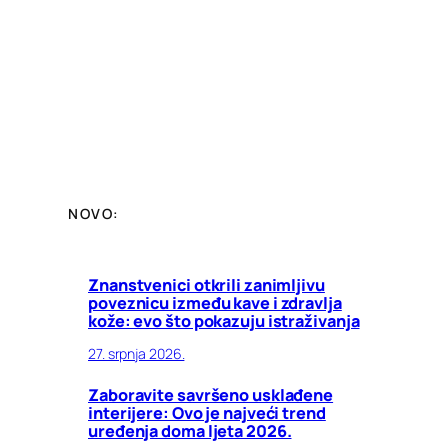
NOVO:
Znanstvenici otkrili zanimljivu
poveznicu između kave i zdravlja
kože: evo što pokazuju istraživanja
27. srpnja 2026.
Zaboravite savršeno usklađene
interijere: Ovo je najveći trend
uređenja doma ljeta 2026.