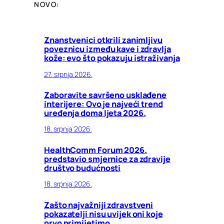
NOVO:
Znanstvenici otkrili zanimljivu
poveznicu između kave i zdravlja
kože: evo što pokazuju istraživanja
27. srpnja 2026.
Zaboravite savršeno usklađene
interijere: Ovo je najveći trend
uređenja doma ljeta 2026.
18. srpnja 2026.
HealthComm Forum 2026.
predstavio smjernice za zdravije
društvo budućnosti
18. srpnja 2026.
Zašto najvažniji zdravstveni
pokazatelji nisu uvijek oni koje
prvo primijetimo