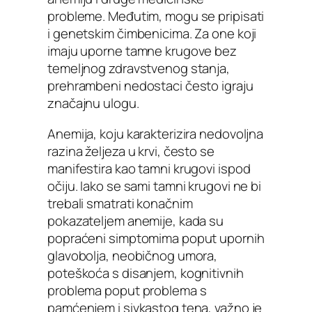
probleme. Međutim, mogu se pripisati
i genetskim čimbenicima. Za one koji
imaju uporne tamne krugove bez
temeljnog zdravstvenog stanja,
prehrambeni nedostaci često igraju
značajnu ulogu.
Anemija, koju karakterizira nedovoljna
razina željeza u krvi, često se
manifestira kao tamni krugovi ispod
očiju. Iako se sami tamni krugovi ne bi
trebali smatrati konačnim
pokazateljem anemije, kada su
popraćeni simptomima poput upornih
glavobolja, neobičnog umora,
poteškoća s disanjem, kognitivnih
problema poput problema s
pamćenjem i sivkastog tena, važno je