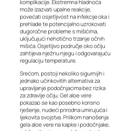
komplikacije. Ekstremna hladnoća
može izazvati upalne reakcije,
povećati osjetljivost na infekcije oka i
prehlade te potencijalno uzrokovati
dugoročne probleme s mišićima,
uključujući nehotično trzanje očnih
mišića. Osjetljivo područje oko očiju
zahtijeva nježnu njegu i odgovarajuću
regulaciju temperature.
Srećom, postoji nekoliko sigurnijih i
jednako učinkovitih alternativa za
upravljanje podočnjacima bez rizika
za zdravlje očiju. Gel aloe vere
pokazao se kao posebno korisno
rješenje, nudeći prirodna umirujuća i
ljekovita svojstva. Prilikom nanošenja
gela aloe vere na kapke i podočnjake,