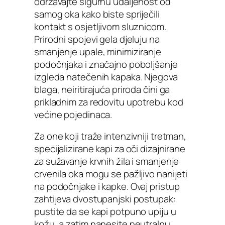
održavajte sigurnu udaljenost od
samog oka kako biste spriječili
kontakt s osjetljivom sluznicom.
Prirodni spojevi gela djeluju na
smanjenje upale, minimiziranje
podočnjaka i značajno poboljšanje
izgleda natečenih kapaka. Njegova
blaga, neiritirajuća priroda čini ga
prikladnim za redovitu upotrebu kod
većine pojedinaca.
Za one koji traže intenzivniji tretman,
specijalizirane kapi za oči dizajnirane
za sužavanje krvnih žila i smanjenje
crvenila oka mogu se pažljivo nanijeti
na podočnjake i kapke. Ovaj pristup
zahtijeva dvostupanjski postupak:
pustite da se kapi potpuno upiju u
kožu, a zatim nanesite neutralnu,