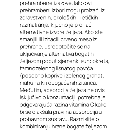
prehrambene izazove. Iako ovi
prehrambeni izbori mogu proizaći iz
zdravstvenih, ekoloških ili etičkih
razmatranja, ključno je pronaći
alternativne izvore željeza. Ako ste
smanjili ili izbacili crveno meso iz
prehrane, usredotočite se na
uključivanje alternativa bogatih
željezom poput sjemenki suncokreta,
tamnozelenog lisnatog povrća
(posebno koprive i zelenog graha),
mahunarki i obogaćenih žitarica.
Međutim, apsorpcija željeza ne ovisi
isključivo o konzumaciji, potrebna je
odgovarajuća razina vitamina C kako
bi se olakšala pravilna apsorpcija u
probavnom sustavu. Razmislite o
kombiniranju hrane bogate željezom