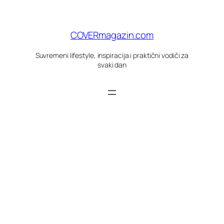
Skoči
do
sadržaja
COVERmagazin.com
Suvremeni lifestyle, inspiracija i praktični vodiči za
svaki dan