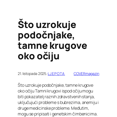
Što uzrokuje
podočnjake,
tamne krugove
oko očiju
21. listopada 2025.
·
LJEPOTA
COVERmagazin
Što uzrokuje podočnjake, tamne krugove
oko očiju Tamni krugovi ispod očiju mogu
biti pokazatelj raznih zdravstvenih stanja,
uključujući probleme s bubrezima, anemiju i
druge medicinske probleme. Međutim,
mogu se pripisati i genetskim čimbenicima.