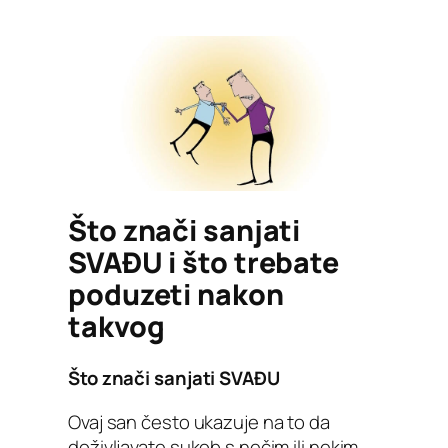
Što znači sanjati
SVAĐU i što trebate
poduzeti nakon
takvog
Što znači sanjati SVAĐU
Ovaj san često ukazuje na to da
doživljavate sukob s nečim ili nekim.