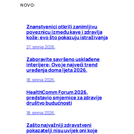
NOVO:
Znanstvenici otkrili zanimljivu
poveznicu između kave i zdravlja
kože: evo što pokazuju istraživanja
27. srpnja 2026.
Zaboravite savršeno usklađene
interijere: Ovo je najveći trend
uređenja doma ljeta 2026.
18. srpnja 2026.
HealthComm Forum 2026.
predstavio smjernice za zdravije
društvo budućnosti
18. srpnja 2026.
Zašto najvažniji zdravstveni
pokazatelji nisu uvijek oni koje