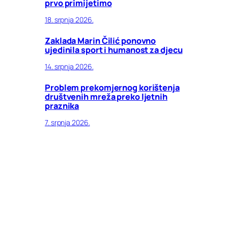
prvo primijetimo
18. srpnja 2026.
Zaklada Marin Čilić ponovno
ujedinila sport i humanost za djecu
14. srpnja 2026.
Problem prekomjernog korištenja
društvenih mreža preko ljetnih
praznika
7. srpnja 2026.