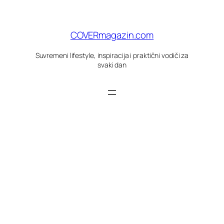
Skoči
do
sadržaja
COVERmagazin.com
Suvremeni lifestyle, inspiracija i praktični vodiči za
svaki dan