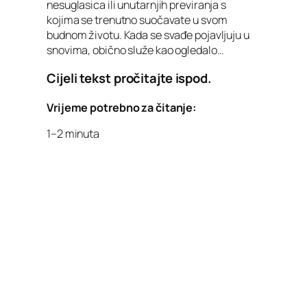
nesuglasica ili unutarnjih previranja s
kojima se trenutno suočavate u svom
budnom životu. Kada se svađe pojavljuju u
snovima, obično služe kao ogledalo…
Cijeli tekst pročitajte ispod.
Vrijeme potrebno za čitanje:
1–2 minuta