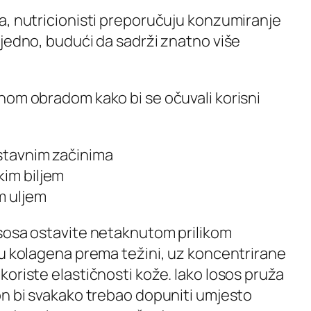
a, nutricionisti preporučuju konzumiranje
tjedno, budući da sadrži znatno više
nom obradom kako bi se očuvali korisni
ostavnim začinima
kim biljem
m uljem
sosa ostavite netaknutom prilikom
nu kolagena prema težini, uz koncentrirane
oriste elastičnosti kože. Iako losos pruža
on bi svakako trebao dopuniti umjesto