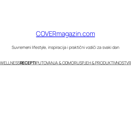
COVERmagazin.com
Suvremeni lifestyle, inspiracija i praktični vodiči za svaki dan
 WELLNESS
RECEPTI
PUTOVANJA & ODMOR
USPJEH & PRODUKTIVNOST
VR