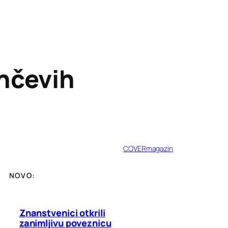
unčevih
COVERmagazin
NOVO:
Znanstvenici otkrili
zanimljivu poveznicu