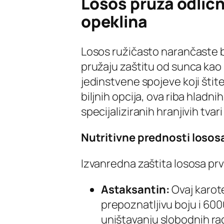
Losos pruža odličn
opeklina
Losos ružičasto narančaste 
pružaju zaštitu od sunca kao 
jedinstvene spojeve koji štit
biljnih opcija, ova riba hlad
specijaliziranih hranjivih tvar
Nutritivne prednosti losos
Izvanredna zaštita lososa pr
Astaksantin:
Ovaj karot
prepoznatljivu boju i 600
uništavanju slobodnih rad