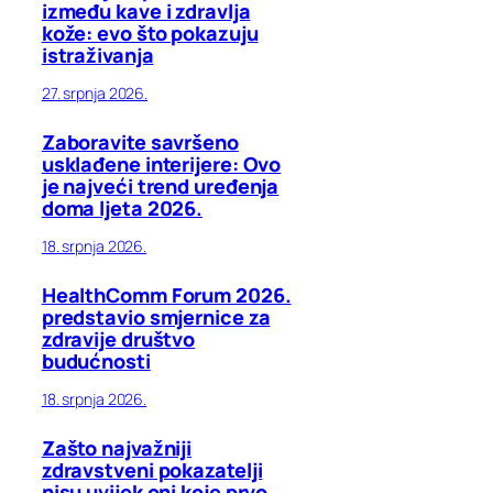
između kave i zdravlja
kože: evo što pokazuju
istraživanja
27. srpnja 2026.
Zaboravite savršeno
usklađene interijere: Ovo
je najveći trend uređenja
doma ljeta 2026.
18. srpnja 2026.
HealthComm Forum 2026.
predstavio smjernice za
zdravije društvo
budućnosti
18. srpnja 2026.
Zašto najvažniji
zdravstveni pokazatelji
nisu uvijek oni koje prvo