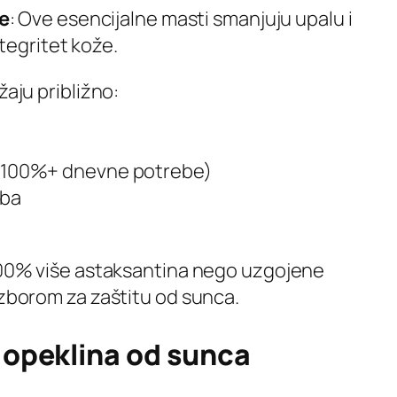
e
: Ove esencijalne masti smanjuju upalu i
tegritet kože.
žaju približno:
 (100%+ dnevne potrebe)
eba
 400% više astaksantina nego uzgojene
izborom za zaštitu od sunca.
d opeklina od sunca