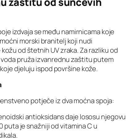
u zaštitu od sunčevih
boje izdvaja se među namirnicama koje
moćni morski branitelj koji nudi
e kožu od štetnih UV zraka. Za razliku od
nih voda pruža izvanrednu zaštitu putem
i koje djeluju ispod površine kože.
a
venstveno potječe iz dva moćna spoja:
enoidski antioksidans daje lososu njegovu
0 puta je snažniji od vitamina C u
ikala.