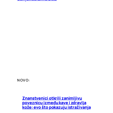
NOVO:
Znanstvenici otkrili zanimljivu
poveznicu između kave i zdravlja
kože: evo što pokazuju istraživanja