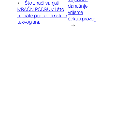
←
Što znači sanjati
današnje
MRAČNI PODRUM i što
vrijeme
trebate poduzeti nakon
čekati pravog
takvog sna
→