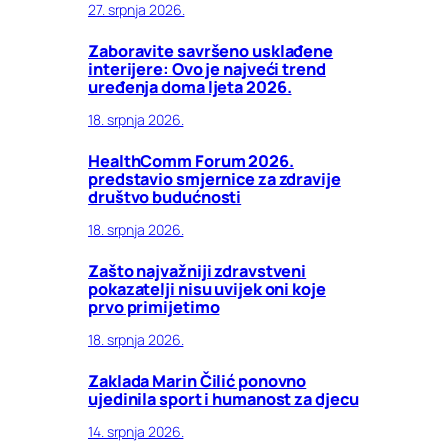
27. srpnja 2026.
Zaboravite savršeno usklađene
interijere: Ovo je najveći trend
uređenja doma ljeta 2026.
18. srpnja 2026.
HealthComm Forum 2026.
predstavio smjernice za zdravije
društvo budućnosti
18. srpnja 2026.
Zašto najvažniji zdravstveni
pokazatelji nisu uvijek oni koje
prvo primijetimo
18. srpnja 2026.
Zaklada Marin Čilić ponovno
ujedinila sport i humanost za djecu
14. srpnja 2026.