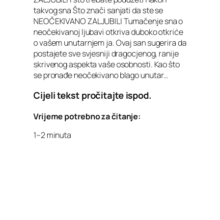
takvog sna Što znači sanjati da ste se
NEOČEKIVANO ZALJUBILI Tumačenje sna o
neočekivanoj ljubavi otkriva duboko otkriće
o vašem unutarnjem ja. Ovaj san sugerira da
postajete sve svjesniji dragocjenog, ranije
skrivenog aspekta vaše osobnosti. Kao što
se pronađe neočekivano blago unutar…
Cijeli tekst pročitajte ispod.
Vrijeme potrebno za čitanje:
1–2 minuta