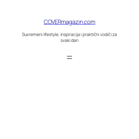
Skoči
do
sadržaja
COVERmagazin.com
Suvremeni lifestyle, inspiracija i praktični vodiči za
svaki dan