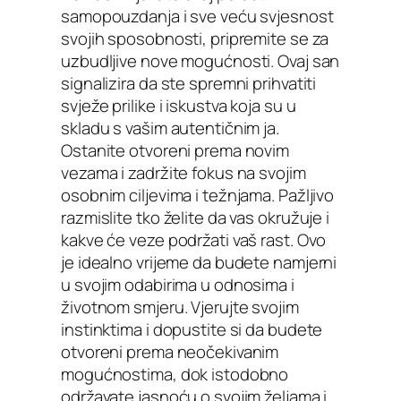
samopouzdanja i sve veću svjesnost
svojih sposobnosti, pripremite se za
uzbudljive nove mogućnosti. Ovaj san
signalizira da ste spremni prihvatiti
svježe prilike i iskustva koja su u
skladu s vašim autentičnim ja.
Ostanite otvoreni prema novim
vezama i zadržite fokus na svojim
osobnim ciljevima i težnjama. Pažljivo
razmislite tko želite da vas okružuje i
kakve će veze podržati vaš rast. Ovo
je idealno vrijeme da budete namjerni
u svojim odabirima u odnosima i
životnom smjeru. Vjerujte svojim
instinktima i dopustite si da budete
otvoreni prema neočekivanim
mogućnostima, dok istodobno
održavate jasnoću o svojim željama i