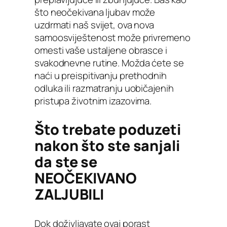
što neočekivana ljubav može
uzdrmati naš svijet, ova nova
samoosviještenost može privremeno
omesti vaše ustaljene obrasce i
svakodnevne rutine. Možda ćete se
naći u preispitivanju prethodnih
odluka ili razmatranju uobičajenih
pristupa životnim izazovima.
Što trebate poduzeti
nakon što ste sanjali
da ste se
NEOČEKIVANO
ZALJUBILI
Dok doživljavate ovaj porast