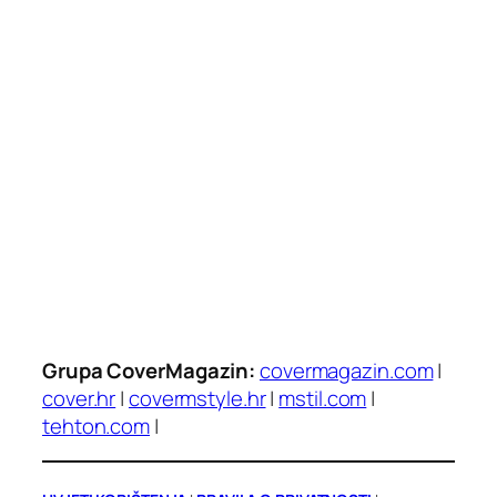
Grupa CoverMagazin:
covermagazin.com
|
cover.hr
|
covermstyle.hr
|
mstil.com
|
tehton.com
|