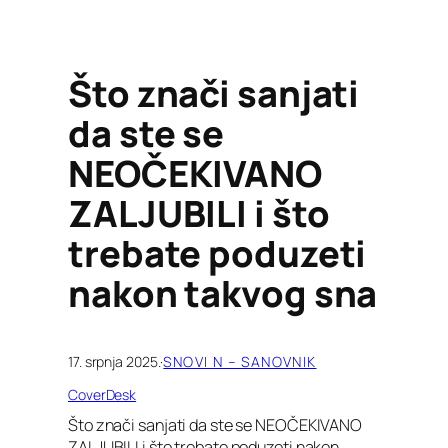
Što znači sanjati
da ste se
NEOČEKIVANO
ZALJUBILI i što
trebate poduzeti
nakon takvog sna
17. srpnja 2025.
·
SNOVI N – SANOVNIK
CoverDesk
Što znači sanjati da ste se NEOČEKIVANO
ZALJUBILI i što trebate poduzeti nakon