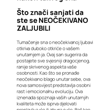
Što znači sanjati da
ste se NEOČEKIVANO
ZALJUBILI
Tumačenje sna o neočekivanoj ljubavi
otkriva duboko otkriće o vašem
unutarnjem ja. Ovaj san sugerira da
postajete sve svjesniji dragocjenog,
ranije skrivenog aspekta vaše
osobnosti. Kao što se pronađe
neočekivano blago unutar sebe, ova
nova samosvijest predstavlja osobni
rast i emocionalnu evoluciju. Ova
iznenada spoznaja vaših unutarnjih
kvaliteta može isprva djelovati
preplavljujuće ili zbunjujuće. Baš kao