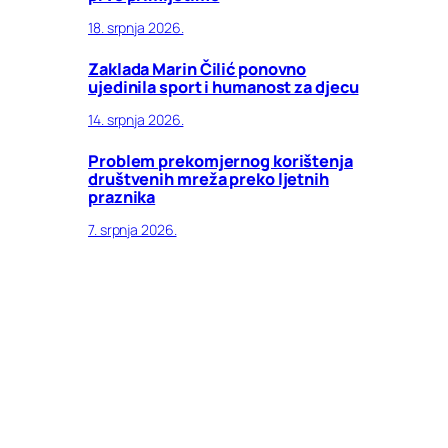
18. srpnja 2026.
Zaklada Marin Čilić ponovno
ujedinila sport i humanost za djecu
14. srpnja 2026.
Problem prekomjernog korištenja
društvenih mreža preko ljetnih
praznika
7. srpnja 2026.