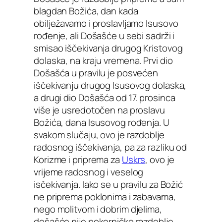
blagdan Božića, dan kada
obilježavamo i proslavljamo Isusovo
rođenje, ali Došašće u sebi sadrži i
smisao iščekivanja drugog Kristovog
dolaska, na kraju vremena. Prvi dio
Došašća u pravilu je posvećen
iščekivanju drugog Isusovog dolaska,
a drugi dio Došašća od 17. prosinca
više je usredotočen na proslavu
Božića, dana Isusovog rođenja. U
svakom slučaju, ovo je razdoblje
radosnog iščekivanja, pa za razliku od
Korizme i priprema za
Uskrs
, ovo je
vrijeme radosnog i veselog
isčekivanja. Iako se u pravilu za Božić
ne priprema poklonima i zabavama,
nego molitvom i dobrim djelima,
došašće nije pokorničko razdoblje.