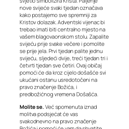
svjetlo simbolizira Krista. Paljenje
nove svijeće svaki tjedan označava
kako postajemo sve spremniji za
Kristov dolazak. Adventski vijenac bi
trebao imati biti centralno mjesto na
vašem blagovaonskom stolu. Zapalite
svijeću prije svake večere i pomolite
se prije jela. Prvi tjedan palite jednu
svijeću, sljedeći dvije, treći tjedan tri i
četvrti tjedan sve četiri. Ovaj običaj
pomoći će da kroz cijelo došašće svi
ukućani ostanu usredotočeni na
pravo značenje Božića, i
predbožićnog vremena Došašća.
Molite se.
Već spomenuta iznad
molitva podsjećat će vas
svakodnevno na pravo značenje
Božića i pomoći će vam da shvatite