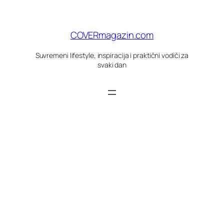
Skoči
do
sadržaja
COVERmagazin.com
Suvremeni lifestyle, inspiracija i praktični vodiči za
svaki dan