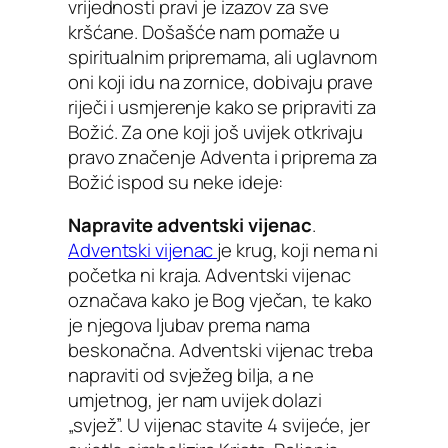
vrijednosti pravi je izazov za sve
kršćane. Došašće nam pomaže u
spiritualnim pripremama, ali uglavnom
oni koji idu na zornice, dobivaju prave
riječi i usmjerenje kako se pripraviti za
Božić. Za one koji još uvijek otkrivaju
pravo značenje Adventa i priprema za
Božić ispod su neke ideje:
Napravite adventski vijenac
.
Adventski vijenac
je krug, koji nema ni
početka ni kraja. Adventski vijenac
označava kako je Bog vječan, te kako
je njegova ljubav prema nama
beskonačna. Adventski vijenac treba
napraviti od svježeg bilja, a ne
umjetnog, jer nam uvijek dolazi
„svjež”. U vijenac stavite 4 svijeće, jer