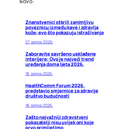
NOVO:
Znanstvenici otkrili zanimljivu
poveznicu između kave i zdravlja
kože: evo što pokazuju istraživanja
27. srpnja 2026.
Zaboravite savršeno usklađene
interijere: Ovo je najveći trend
uređenja doma ljeta 2026.
18. srpnja 2026.
HealthComm Forum 2026.
predstavio smjernice za zdravije
društvo budućnosti
18. srpnja 2026.
Zašto najvažniji zdravstveni
pokazatelji nisu uvijek oni koje
prvo primijetimo