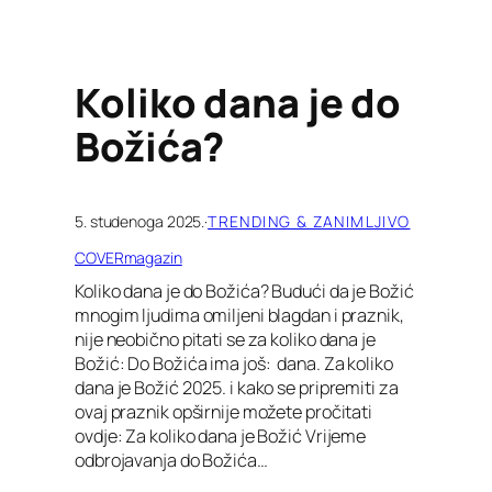
Koliko dana je do
Božića?
5. studenoga 2025.
·
TRENDING & ZANIMLJIVO
COVERmagazin
Koliko dana je do Božića? Budući da je Božić
mnogim ljudima omiljeni blagdan i praznik,
nije neobično pitati se za koliko dana je
Božić: Do Božića ima još: dana. Za koliko
dana je Božić 2025. i kako se pripremiti za
ovaj praznik opširnije možete pročitati
ovdje: Za koliko dana je Božić Vrijeme
odbrojavanja do Božića…