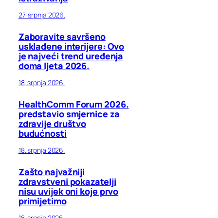
27. srpnja 2026.
Zaboravite savršeno
usklađene interijere: Ovo
je najveći trend uređenja
doma ljeta 2026.
18. srpnja 2026.
HealthComm Forum 2026.
predstavio smjernice za
zdravije društvo
budućnosti
18. srpnja 2026.
Zašto najvažniji
zdravstveni pokazatelji
nisu uvijek oni koje prvo
primijetimo
18. srpnja 2026.