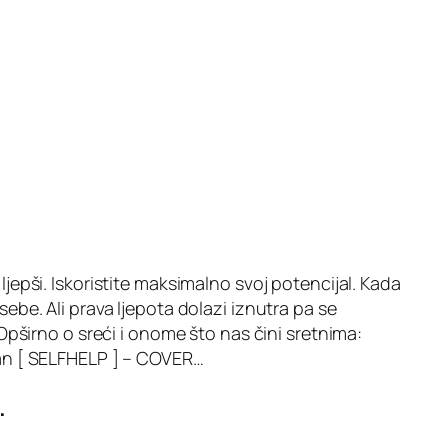
 ljepši. Iskoristite maksimalno svoj potencijal. Kada
 sebe. Ali prava ljepota dolazi iznutra pa se
 Opširno o sreći i onome što nas čini sretnima:
etan [ SELFHELP ] – COVER…
.