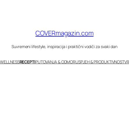
COVERmagazin.com
Suvremeni lifestyle, inspiracija i praktični vodiči za svaki dan
 WELLNESS
RECEPTI
PUTOVANJA & ODMOR
USPJEH & PRODUKTIVNOST
VR