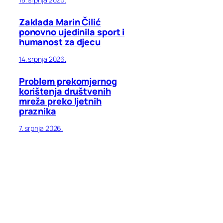
Zaklada Marin Čilić
ponovno ujedinila sport i
humanost za djecu
14. srpnja 2026.
Problem prekomjernog
korištenja društvenih
mreža preko ljetnih
praznika
7. srpnja 2026.