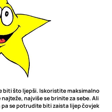
 biti što ljepši. Iskoristite maksimalno
najteže, najviše se brinite za sebe. Ali
 pa se potrudite biti zaista lijep čovjek