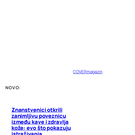
COVERmagazin
NOVO:
Znanstvenici otkrili
zanimljivu poveznicu
između kave i zdravlja
kože: evo što pokazuju
istraživanja