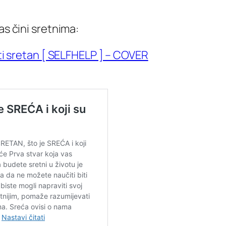
as čini sretnima:
iti sretan [ SELFHELP ] – COVER