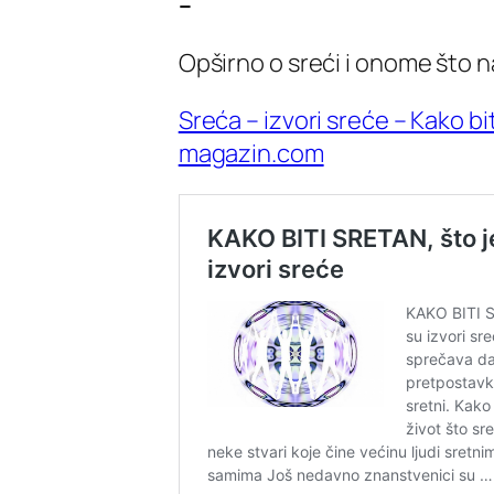
–
Opširno o sreći i onome što n
Sreća – izvori sreće – Kako b
magazin.com