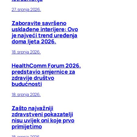
27. srpnja 2026.
Zaboravite savršeno
usklađene interijere: Ovo
je najveći trend uređenja
doma ljeta 2026.
18. srpnja 2026.
HealthComm Forum 2026.
predstavio smjernice za
zdravije društvo
budućnosti
18. srpnja 2026.
Zašto najvažniji
zdravstveni pokazatelji
nisu uvijek oni koje prvo
primijetimo
18. srpnja 2026.