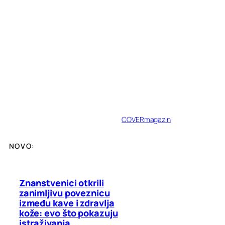
COVERmagazin
NOVO:
Znanstvenici otkrili
zanimljivu poveznicu
između kave i zdravlja
kože: evo što pokazuju
istraživanja