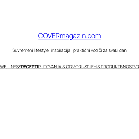
COVERmagazin.com
Suvremeni lifestyle, inspiracija i praktični vodiči za svaki dan
 WELLNESS
RECEPTI
PUTOVANJA & ODMOR
USPJEH & PRODUKTIVNOST
VR