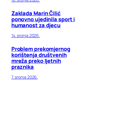
Zaklada Marin Čilić
ponovno ujedinila sport i
humanost za djecu
14. srpnja 2026.
Problem prekomjernog
korištenja društvenih
mreža preko ljetnih
praznika
7. srpnja 2026.