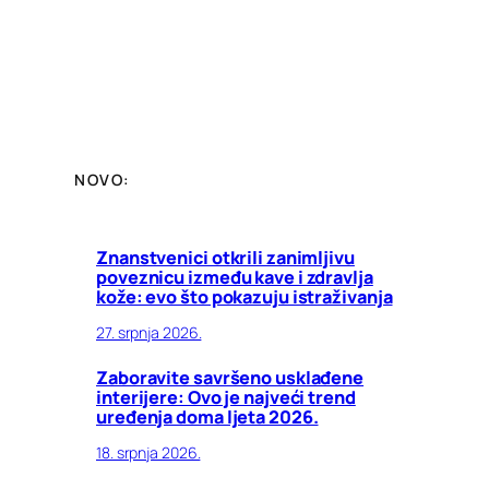
NOVO:
Znanstvenici otkrili zanimljivu
poveznicu između kave i zdravlja
kože: evo što pokazuju istraživanja
27. srpnja 2026.
Zaboravite savršeno usklađene
interijere: Ovo je najveći trend
uređenja doma ljeta 2026.
18. srpnja 2026.