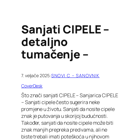
Sanjati CIPELE –
detaljno
tumačenje –
7. veljače 2025.
·
SNOVI C – SANOVNIK
CoverDesk
Što znači sanjati CIPELE – Sanjarica CIPELE
– Sanjati cipele često sugerira neke
promjene u životu. Sanjati da nosite cipele
znak je putovanja u skorijoj budućnosti.
Također, sanjati da nosite cipele može biti
znak manjih prepreka pred vama, ali ne
biste trebali imati poteškoća u njihovom