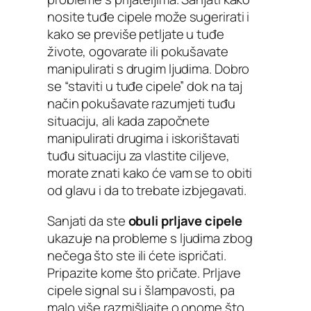
nosite tuđe cipele može sugerirati i
kako se previše petljate u tuđe
živote, ogovarate ili pokušavate
manipulirati s drugim ljudima. Dobro
se “staviti u tuđe cipele” dok na taj
način pokušavate razumjeti tuđu
situaciju, ali kada započnete
manipulirati drugima i iskorištavati
tuđu situaciju za vlastite ciljeve,
morate znati kako će vam se to obiti
od glavu i da to trebate izbjegavati.
Sanjati da ste
obuli prljave cipele
ukazuje na probleme s ljudima zbog
nečega što ste ili ćete ispričati.
Pripazite kome što pričate. Prljave
cipele signal su i šlampavosti, pa
malo više razmišljajte o onome što