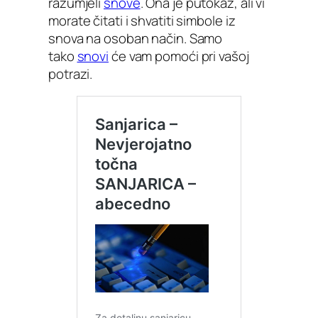
razumjeli
snove
. Ona je putokaz, ali vi
morate čitati i shvatiti simbole iz
snova na osoban način. Samo
tako
snovi
će vam pomoći pri vašoj
potrazi.