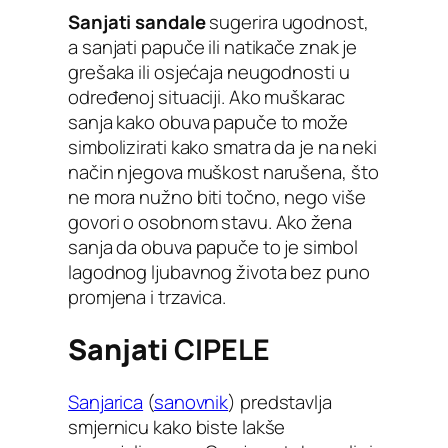
Sanjati sandale
sugerira ugodnost,
a sanjati papuče ili natikače znak je
grešaka ili osjećaja neugodnosti u
određenoj situaciji. Ako muškarac
sanja kako obuva papuče to može
simbolizirati kako smatra da je na neki
način njegova muškost narušena, što
ne mora nužno biti točno, nego više
govori o osobnom stavu. Ako žena
sanja da obuva papuče to je simbol
lagodnog ljubavnog života bez puno
promjena i trzavica.
Sanjati
CIPELE
Sanjarica
(
sanovnik
) predstavlja
smjernicu kako biste lakše