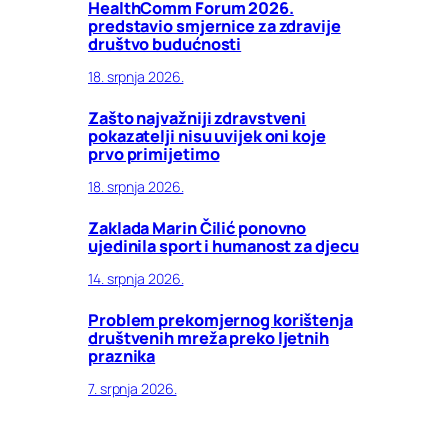
HealthComm Forum 2026.
predstavio smjernice za zdravije
društvo budućnosti
18. srpnja 2026.
Zašto najvažniji zdravstveni
pokazatelji nisu uvijek oni koje
prvo primijetimo
18. srpnja 2026.
Zaklada Marin Čilić ponovno
ujedinila sport i humanost za djecu
14. srpnja 2026.
Problem prekomjernog korištenja
društvenih mreža preko ljetnih
praznika
7. srpnja 2026.