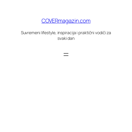
Skoči
do
sadržaja
COVERmagazin.com
Suvremeni lifestyle, inspiracija i praktični vodiči za
svaki dan