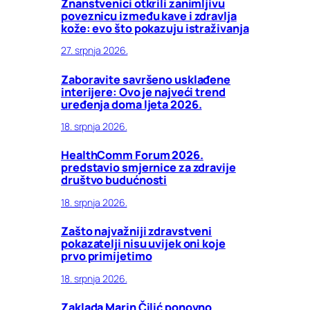
Znanstvenici otkrili zanimljivu
poveznicu između kave i zdravlja
kože: evo što pokazuju istraživanja
27. srpnja 2026.
Zaboravite savršeno usklađene
interijere: Ovo je najveći trend
uređenja doma ljeta 2026.
18. srpnja 2026.
HealthComm Forum 2026.
predstavio smjernice za zdravije
društvo budućnosti
18. srpnja 2026.
Zašto najvažniji zdravstveni
pokazatelji nisu uvijek oni koje
prvo primijetimo
18. srpnja 2026.
Zaklada Marin Čilić ponovno