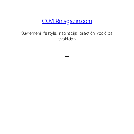
Skoči
do
sadržaja
COVERmagazin.com
Suvremeni lifestyle, inspiracija i praktični vodiči za
svaki dan