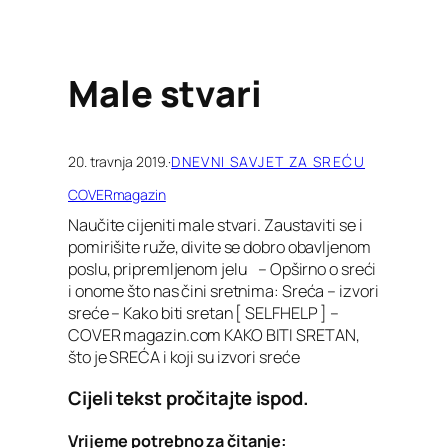
Male stvari
20. travnja 2019.
·
DNEVNI SAVJET ZA SREĆU
COVERmagazin
Naučite cijeniti male stvari. Zaustaviti se i
pomirišite ruže, divite se dobro obavljenom
poslu, pripremljenom jelu – Opširno o sreći
i onome što nas čini sretnima: Sreća – izvori
sreće – Kako biti sretan [ SELFHELP ] –
COVER magazin.com KAKO BITI SRETAN,
što je SREĆA i koji su izvori sreće
Cijeli tekst pročitajte ispod.
Vrijeme potrebno za čitanje: