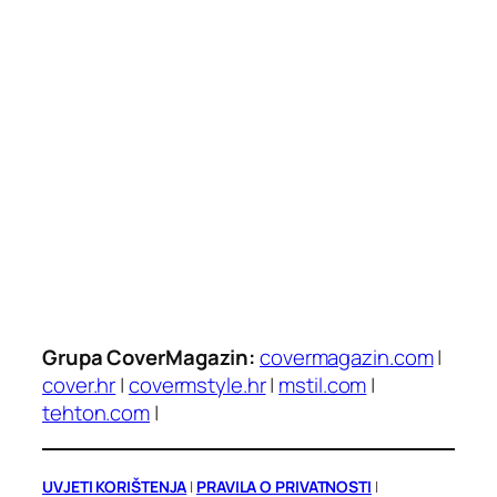
Grupa CoverMagazin:
covermagazin.com
|
cover.hr
|
covermstyle.hr
|
mstil.com
|
tehton.com
|
UVJETI KORIŠTENJA
|
PRAVILA O PRIVATNOSTI
|