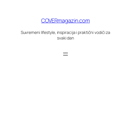
Skoči
do
sadržaja
COVERmagazin.com
Suvremeni lifestyle, inspiracija i praktični vodiči za
svaki dan