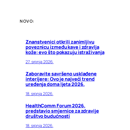
NOVO:
Znanstvenici otkrili zanimljivu
poveznicu između kave i zdravlja
kože: evo što pokazuju istraživanja
27. srpnja 2026.
Zaboravite savršeno usklađene
interijere: Ovo je najveći trend
uređenja doma ljeta 2026.
18. srpnja 2026.
HealthComm Forum 2026.
predstavio smjernice za zdravije
društvo budućnosti
18. srpnja 2026.