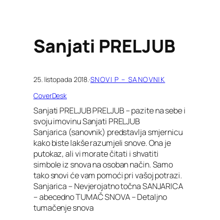
Sanjati PRELJUB
25. listopada 2018.
·
SNOVI P – SANOVNIK
CoverDesk
Sanjati PRELJUB PRELJUB – pazite na sebe i
svoju imovinu Sanjati PRELJUB
Sanjarica (sanovnik) predstavlja smjernicu
kako biste lakše razumjeli snove. Ona je
putokaz, ali vi morate čitati i shvatiti
simbole iz snova na osoban način. Samo
tako snovi će vam pomoći pri vašoj potrazi.
Sanjarica – Nevjerojatno točna SANJARICA
– abecedno TUMAČ SNOVA – Detaljno
tumačenje snova