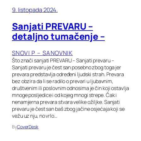
9. listopada 2024.
Sanjati PREVARU –
detaljno tumačenje –
SNOVI P – SANOVNIK
Što znači sanjati PREVARU – Sanjati prevaru –
Sanjati prevaru je čest san posebno zbog toga jer
prevara predstavlja određeni ljudski strah. Prevara
bez obzira da li se radilo o prevari u ljubavnim,
društvenim ili poslovnim odnosima je čin koji ostavlja
mnoge posljedice i od kojeg mnogi strepe. Čak i
nenamjerna prevara stvara velike ožiljke. Sanjati
prevaru je čest san baš zbog jačine osjećaja koji se
vežu uz nju, no vrlo…
By
CoverDesk