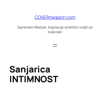
Skoči
do
sadržaja
COVERmagazin.com
Suvremeni lifestyle, inspiracija i praktični vodiči za
svaki dan
Sanjarica
INTIMNOST