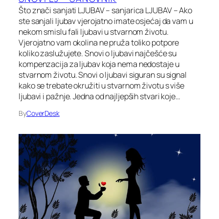
Što znači sanjati LJUBAV – sanjarica LJUBAV – Ako
ste sanjali ljubav vjerojatno imate osjećaj da vam u
nekom smislu fali ljubavi u stvarnom životu.
Vjerojatno vam okolina ne pruža toliko potpore
koliko zaslužujete. Snovi o ljubavi najčešće su
kompenzacija za ljubav koja nema nedostaje u
stvarnom životu. Snovi o ljubavi siguran su signal
kako se trebate okružiti u stvarnom životu s više
ljubavi i pažnje. Jedna od najljepših stvari koje…
By
CoverDesk