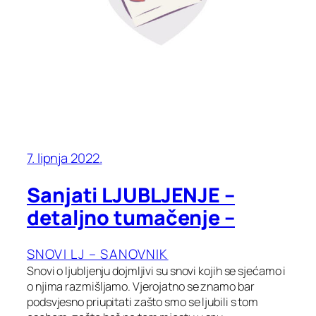
7. lipnja 2022.
Sanjati LJUBLJENJE –
detaljno tumačenje –
SNOVI LJ – SANOVNIK
Snovi o ljubljenju dojmljivi su snovi kojih se sjećamo i
o njima razmišljamo. Vjerojatno se znamo bar
podsvjesno priupitati zašto smo se ljubili s tom