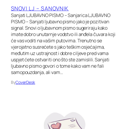
SNOVI LJ – SANOVNIK
Sanjati LJUBAVNO PISMO – Sanjarica LJUBAVNO
PISMO – Sanjati ljubavno pismo jako je pozitivan
signal. Snovi o ljubavnom pismo sugeriraju kako
imate dobro unutarnje vodstvo ili anđela čuvara koji
će vas voditi na vašim putovima. Trenutno se
vjerojatno susrećete s jako teškim osjećajima,
međutim uz ustrajnost i dobre ciljeve pred vama
uspjet ćete ostvariti ono što ste zamislili. Sanjati
ljubavno pismo govori o tome kako vam ne fali
samopouzdanja, ali vam…
By
CoverDesk