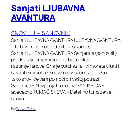
Sanjati LJUBAVNA
AVANTURA
SNOVI LJ – SANOVNIK
Sanjati LJUBAVNA AVANTURA LJUBAVNA AVANTURA
– to bi vam se moglo desiti i u stvarnosti
Sanjati LJUBAVNA AVANTURA Sanjarica (sanovnik)
predstavlja smjernicu kako biste lakše
razumjeli snove. Ona je putokaz, ali vi morate čitati i
shvatiti simbole iz snova na osoban način. Samo
tako snovi će vam pomoći pri vašoj potrazi.
Sanjarica – Nevjerojatno točna SANJARICA –
abecedno TUMAČ SNOVA – Detaljno tumačenje
snova
By
CoverDesk