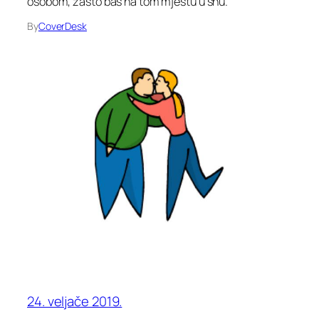
osobom, zašto baš na tom mjestu u snu.
By
CoverDesk
24. veljače 2019.