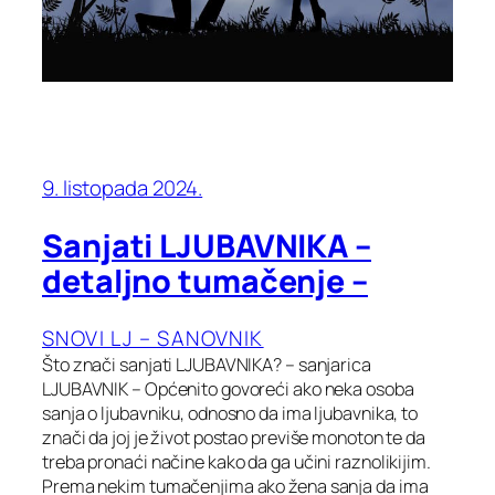
9. listopada 2024.
Sanjati LJUBAVNIKA –
detaljno tumačenje –
SNOVI LJ – SANOVNIK
Što znači sanjati LJUBAVNIKA? – sanjarica
LJUBAVNIK – Općenito govoreći ako neka osoba
sanja o ljubavniku, odnosno da ima ljubavnika, to
znači da joj je život postao previše monoton te da
treba pronaći načine kako da ga učini raznolikijim.
Prema nekim tumačenjima ako žena sanja da ima