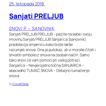
25. listopada 2018.
Sanjati PRELJUB
SNOVI P – SANOVNIK
Sanjati PRELJUB PRELJUB – pazite na sebe i svoju
imovinu Sanjati PRELJUB Sanjarica (sanovnik)
predstavlja smjernicu kako biste lakše
razumjeli snove. Ona je putokaz, ali vi morate čitati i
shvatiti simbole iz snova na osoban način. Samo
tako snovi će vam pomoći pri vašoj potrazi.
Sanjarica – Nevjerojatno točna SANJARICA –
abecedno TUMAČ SNOVA – Detaljno tumačenje
snova
By
CoverDesk