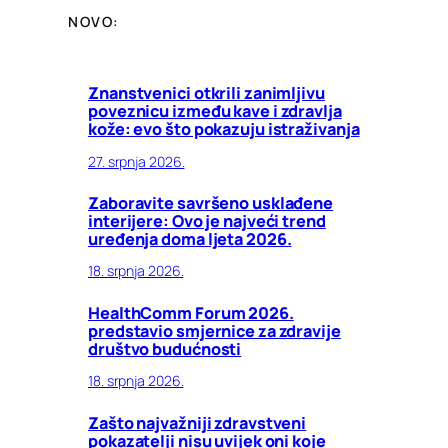
NOVO:
Znanstvenici otkrili zanimljivu
poveznicu između kave i zdravlja
kože: evo što pokazuju istraživanja
27. srpnja 2026.
Zaboravite savršeno usklađene
interijere: Ovo je najveći trend
uređenja doma ljeta 2026.
18. srpnja 2026.
HealthComm Forum 2026.
predstavio smjernice za zdravije
društvo budućnosti
18. srpnja 2026.
Zašto najvažniji zdravstveni
pokazatelji nisu uvijek oni koje