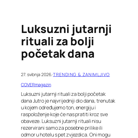
Luksuzni jutarnji
rituali za bolji
početak dana
27. svibnja 2026.
·
TRENDING & ZANIMLJIVO
COVERmagazin
Luksuzni jutarnji rituali za bolji početak
dana Jutro je najvrijedniji dio dana, trenutak
u kojem određujemo ton, energiju i
raspoloženje koje će nas pratiti kroz sve
obaveze. Luksuzni jutarnji rituali nisu
rezervirani samo za posebne prilike ili
odmor u hotelu s pet zvjezdica. Oni mogu