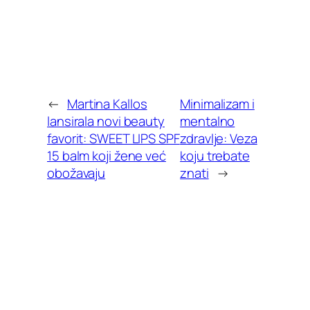
←
Martina Kallos
Minimalizam i
lansirala novi beauty
mentalno
favorit: SWEET LIPS SPF
zdravlje: Veza
15 balm koji žene već
koju trebate
obožavaju
znati
→