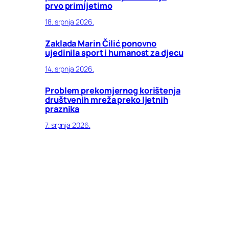
prvo primijetimo
18. srpnja 2026.
Zaklada Marin Čilić ponovno
ujedinila sport i humanost za djecu
14. srpnja 2026.
Problem prekomjernog korištenja
društvenih mreža preko ljetnih
praznika
7. srpnja 2026.