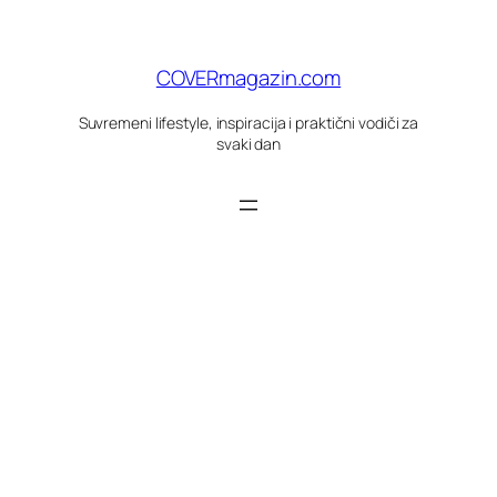
Skoči
do
sadržaja
COVERmagazin.com
Suvremeni lifestyle, inspiracija i praktični vodiči za
svaki dan