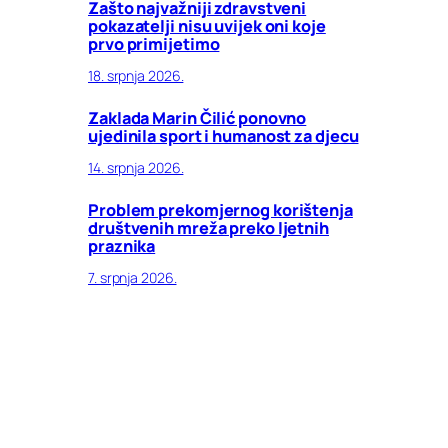
Zašto najvažniji zdravstveni
pokazatelji nisu uvijek oni koje
prvo primijetimo
18. srpnja 2026.
Zaklada Marin Čilić ponovno
ujedinila sport i humanost za djecu
14. srpnja 2026.
Problem prekomjernog korištenja
društvenih mreža preko ljetnih
praznika
7. srpnja 2026.