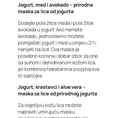
Jogurt, med i avokado – prirodna
maska ​​za lice od jogurta
Dodajte pola žlice meda i pola žlice
avokada u jogurt. Ako nemate
avokado, jednostavno možete
pomiješati jogurt i med u omjeru 2:1 i
nanijeti na lice. Ova maska ​​je
posebno korisna i dobar izbor za one
sa suhom i dehidriranom kožom lica,
jer kombinira hidratantna svojstva sva
tri sastojka.
Jogurt, krastavci i aloe vera –
maska ​​za lice od prirodnog jogurta
Za osjetljivu kožu lica možete
napraviti umirujuću masku