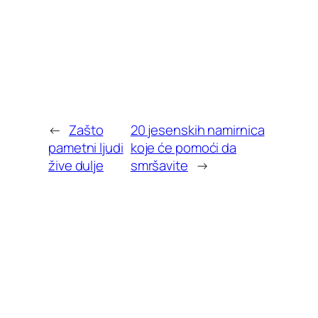
←
Zašto
20 jesenskih namirnica
pametni ljudi
koje će pomoći da
žive dulje
smršavite
→