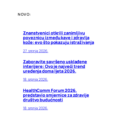
NOVO:
Znanstvenici otkrili zanimljivu
poveznicu između kave i zdravlja
kože: evo što pokazuju istraživanja
27. srpnja 2026.
Zaboravite savršeno usklađene
interijere: Ovo je najveći trend
uređenja doma ljeta 2026.
18. srpnja 2026.
HealthComm Forum 2026.
predstavio smjernice za zdravije
društvo budućnosti
18. srpnja 2026.