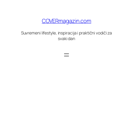
Skoči
do
sadržaja
COVERmagazin.com
Suvremeni lifestyle, inspiracija i praktični vodiči za
svaki dan