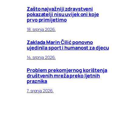
Zašto najvažniji zdravstveni
pokazatelji nisu uvijek oni koje
prvo primijetimo
18. srpnja 2026.
Zaklada Marin Čilić ponovno
ujedinila sport i humanost za djecu
14. srpnja 2026.
Problem prekomjernog korištenja
društvenih mreža preko ljetnih
praznika
7. srpnja 2026.