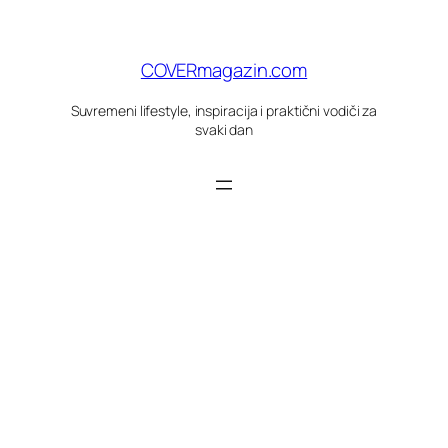
Skoči
do
sadržaja
COVERmagazin.com
Suvremeni lifestyle, inspiracija i praktični vodiči za
svaki dan