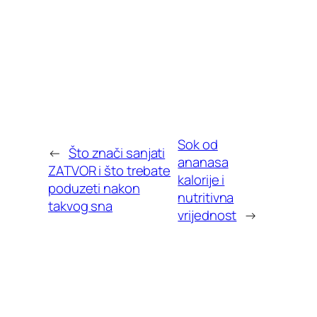
Sok od
←
Što znači sanjati
ananasa
ZATVOR i što trebate
kalorije i
poduzeti nakon
nutritivna
takvog sna
vrijednost
→