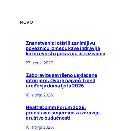
NOVO:
Znanstvenici otkrili zanimljivu
poveznicu između kave i zdravlja
kože: evo što pokazuju istraživanja
27. srpnja 2026.
Zaboravite savršeno usklađene
interijere: Ovo je najveći trend
uređenja doma ljeta 2026.
18. srpnja 2026.
HealthComm Forum 2026.
predstavio smjernice za zdravije
društvo budućnosti
18. srpnja 2026.