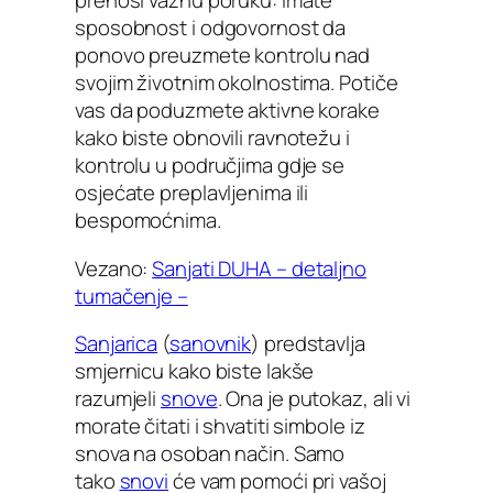
prenosi važnu poruku: imate
sposobnost i odgovornost da
ponovo preuzmete kontrolu nad
svojim životnim okolnostima. Potiče
vas da poduzmete aktivne korake
kako biste obnovili ravnotežu i
kontrolu u područjima gdje se
osjećate preplavljenima ili
bespomoćnima.
Vezano:
Sanjati DUHA – detaljno
tumačenje –
Sanjarica
(
sanovnik
) predstavlja
smjernicu kako biste lakše
razumjeli
snove
. Ona je putokaz, ali vi
morate čitati i shvatiti simbole iz
snova na osoban način. Samo
tako
snovi
će vam pomoći pri vašoj