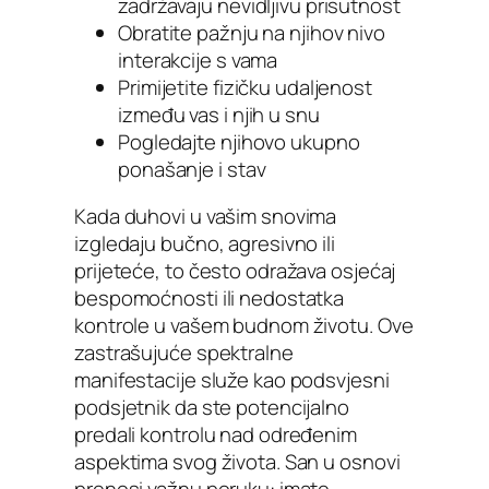
zadržavaju nevidljivu prisutnost
Obratite pažnju na njihov nivo
interakcije s vama
Primijetite fizičku udaljenost
između vas i njih u snu
Pogledajte njihovo ukupno
ponašanje i stav
Kada duhovi u vašim snovima
izgledaju bučno, agresivno ili
prijeteće, to često odražava osjećaj
bespomoćnosti ili nedostatka
kontrole u vašem budnom životu. Ove
zastrašujuće spektralne
manifestacije služe kao podsvjesni
podsjetnik da ste potencijalno
predali kontrolu nad određenim
aspektima svog života. San u osnovi