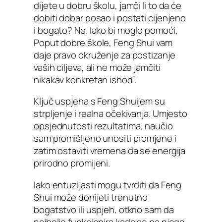
dijete u dobru školu, jamči li to da će
dobiti dobar posao i postati cijenjeno
i bogato? Ne. Iako bi moglo pomoći.
Poput dobre škole, Feng Shui vam
daje pravo okruženje za postizanje
vaših ciljeva, ali ne može jamčiti
nikakav konkretan ishod”.
Ključ uspjeha s Feng Shuijem su
strpljenje i realna očekivanja. Umjesto
opsjednutosti rezultatima, naučio
sam promišljeno unositi promjene i
zatim ostaviti vremena da se energija
prirodno promijeni.
Iako entuzijasti mogu tvrditi da Feng
Shui može donijeti trenutno
bogatstvo ili uspjeh, otkrio sam da
najbolje funkcionira kada se na njega