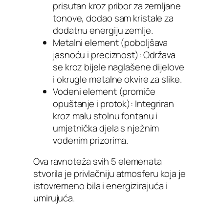
prisutan kroz pribor za zemljane
tonove, dodao sam kristale za
dodatnu energiju zemlje.
Metalni element (poboljšava
jasnoću i preciznost): Održava
se kroz bijele naglašene dijelove
i okrugle metalne okvire za slike.
Vodeni element (promiče
opuštanje i protok): Integriran
kroz malu stolnu fontanu i
umjetnička djela s nježnim
vodenim prizorima.
Ova ravnoteža svih 5 elemenata
stvorila je privlačniju atmosferu koja je
istovremeno bila i energizirajuća i
umirujuća.