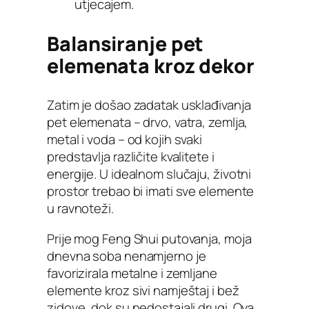
utjecajem.
Balansiranje pet
elemenata kroz dekor
Zatim je došao zadatak usklađivanja
pet elemenata – drvo, vatra, zemlja,
metal i voda – od kojih svaki
predstavlja različite kvalitete i
energije. U idealnom slučaju, životni
prostor trebao bi imati sve elemente
u ravnoteži.
Prije mog Feng Shui putovanja, moja
dnevna soba nenamjerno je
favorizirala metalne i zemljane
elemente kroz sivi namještaj i bež
zidove, dok su nedostajali drugi. Ova