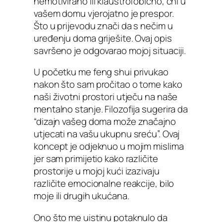
nemotivirano ili klaustrofobično, chi u
vašem domu vjerojatno je prespor.
Što u prijevodu znači da s nečim u
uređenju doma griješite. Ovaj opis
savršeno je odgovarao mojoj situaciji.
U početku me feng shui privukao
nakon što sam pročitao o tome kako
naši životni prostori utječu na naše
mentalno stanje. Filozofija sugerira da
“dizajn vašeg doma može značajno
utjecati na vašu ukupnu sreću”. Ovaj
koncept je odjeknuo u mojim mislima
jer sam primijetio kako različite
prostorije u mojoj kući izazivaju
različite emocionalne reakcije, bilo
moje ili drugih ukućana.
Ono što me uistinu potaknulo da