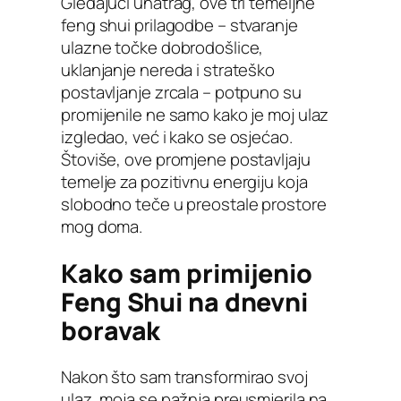
Gledajući unatrag, ove tri temeljne
feng shui prilagodbe – stvaranje
ulazne točke dobrodošlice,
uklanjanje nereda i strateško
postavljanje zrcala – potpuno su
promijenile ne samo kako je moj ulaz
izgledao, već i kako se osjećao.
Štoviše, ove promjene postavljaju
temelje za pozitivnu energiju koja
slobodno teče u preostale prostore
mog doma.
Kako sam primijenio
Feng Shui na dnevni
boravak
Nakon što sam transformirao svoj
ulaz, moja se pažnja preusmjerila na