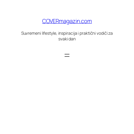
Skoči
do
sadržaja
COVERmagazin.com
Suvremeni lifestyle, inspiracija i praktični vodiči za
svaki dan