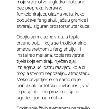
moja vrata otvore glatko i potpuno
bez prepreka. Ispravno
funkcionirajuća ulazna vrata, kako
podučava feng shui, jačaju granice i
stvaraju siguran prostor unutar kuće.
Obojio sam ulazna vrata u toplu
crvenu boju – koja se tradicionalno
smatra sretnom u feng shuiju – i
instalirao mekana, topla rasvjetna
tijela koja emitiraju nježan sjaj,
izbjegavajući oštru rasvjetu koja bi
mogla stvoriti nepoželjnu atmosferu.
Meko osvjetljenje ne samo da je
poboljšalo estetsku privlačnost, već
je posjetiteljima pružilo i osjećaj
ugode i gostoprimstva.
Dodavanje živih elemenata napravilo