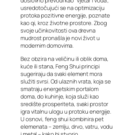
doslovno prevodi kao “vjetar i voda”,
usredotočujući se na optimizaciju
protoka pozitivne energije, poznate
kao qi, kroz životne prostore. Zbog
svoje učinkovitosti ova drevna
mudrost pronašla je novi život u
modernim domovima.
Bez obzira na veličinu ili oblik doma,
kuće ili stana, Feng Shui principi
sugeriraju da svaki element mora
služiti svrsi. Od ulaznih vrata, koja se
smatraju energetskim portalom
doma, do kuhinje, koja služi kao
središte prosperiteta, svaki prostor
igra vitalnu ulogu u protoku energije.
U osnovi, feng shui kombinira pet
elemenata – zemlju, drvo, vatru, vodu
i metal – kako bi stvorio