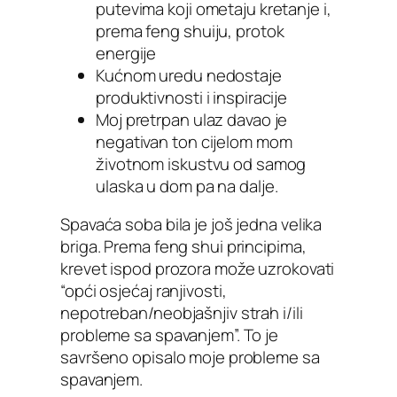
putevima koji ometaju kretanje i,
prema feng shuiju, protok
energije
Kućnom uredu nedostaje
produktivnosti i inspiracije
Moj pretrpan ulaz davao je
negativan ton cijelom mom
životnom iskustvu od samog
ulaska u dom pa na dalje.
Spavaća soba bila je još jedna velika
briga. Prema feng shui principima,
krevet ispod prozora može uzrokovati
“opći osjećaj ranjivosti,
nepotreban/neobjašnjiv strah i/ili
probleme sa spavanjem”. To je
savršeno opisalo moje probleme sa
spavanjem.