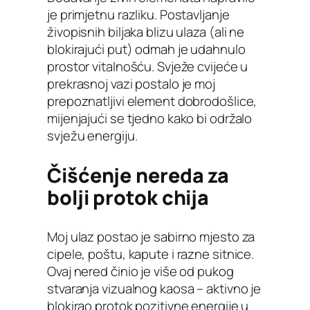
je primjetnu razliku. Postavljanje
živopisnih biljaka blizu ulaza (ali ne
blokirajući put) odmah je udahnulo
prostor vitalnošću. Svježe cvijeće u
prekrasnoj vazi postalo je moj
prepoznatljivi element dobrodošlice,
mijenjajući se tjedno kako bi održalo
svježu energiju.
Čišćenje nereda za
bolji protok chija
Moj ulaz postao je sabirno mjesto za
cipele, poštu, kapute i razne sitnice.
Ovaj nered činio je više od pukog
stvaranja vizualnog kaosa – aktivno je
blokirao protok pozitivne energije u