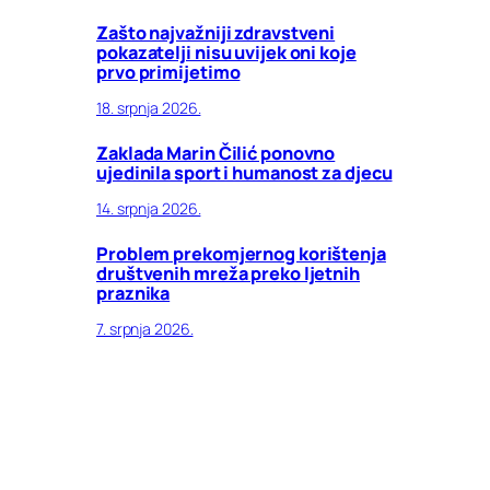
Zašto najvažniji zdravstveni
pokazatelji nisu uvijek oni koje
prvo primijetimo
18. srpnja 2026.
Zaklada Marin Čilić ponovno
ujedinila sport i humanost za djecu
14. srpnja 2026.
Problem prekomjernog korištenja
društvenih mreža preko ljetnih
praznika
7. srpnja 2026.