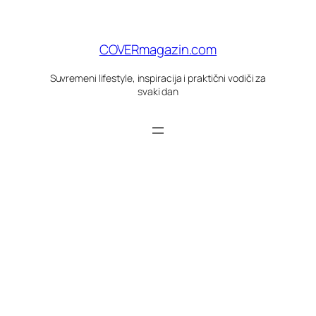
Skoči
do
sadržaja
COVERmagazin.com
Suvremeni lifestyle, inspiracija i praktični vodiči za
svaki dan