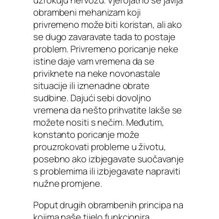
uzrokuju nervozu. Vjerojatno se javlja
obrambeni mehanizam koji
privremeno može biti koristan, ali ako
se dugo zavaravate tada to postaje
problem. Privremeno poricanje neke
istine daje vam vremena da se
priviknete na neke novonastale
situacije ili iznenadne obrate
sudbine. Dajući sebi dovoljno
vremena da nešto prihvatite lakše se
možete nositi s nečim. Međutim,
konstanto poricanje može
prouzrokovati probleme u životu,
posebno ako izbjegavate suočavanje
s problemima ili izbjegavate napraviti
nužne promjene.
Poput drugih obrambenih principa na
kojima naše tijelo funkcionira