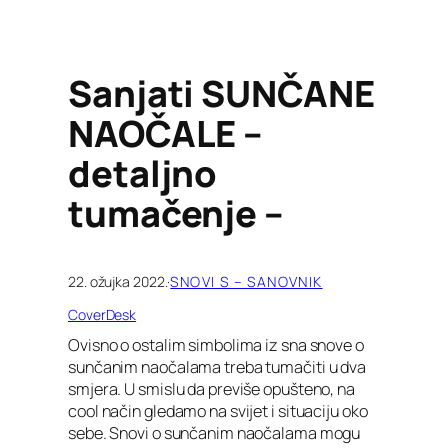
Sanjati SUNČANE
NAOČALE –
detaljno
tumačenje –
22. ožujka 2022.
·
SNOVI S – SANOVNIK
CoverDesk
Ovisno o ostalim simbolima iz sna snove o
sunčanim naočalama treba tumačiti u dva
smjera. U smislu da previše opušteno, na
cool način gledamo na svijet i situaciju oko
sebe. Snovi o sunčanim naočalama mogu