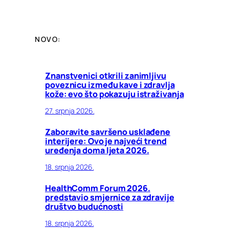
NOVO:
Znanstvenici otkrili zanimljivu
poveznicu između kave i zdravlja
kože: evo što pokazuju istraživanja
27. srpnja 2026.
Zaboravite savršeno usklađene
interijere: Ovo je najveći trend
uređenja doma ljeta 2026.
18. srpnja 2026.
HealthComm Forum 2026.
predstavio smjernice za zdravije
društvo budućnosti
18. srpnja 2026.