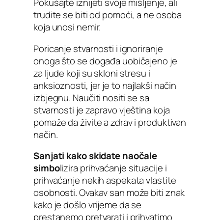
Pokušajte iznijeti svoje mišljenje, ali
trudite se biti od pomoći, a ne osoba
koja unosi nemir.
Poricanje stvarnosti i ignoriranje
onoga što se događa uobičajeno je
za ljude koji su skloni stresu i
anksioznosti, jer je to najlakši način
izbjegnu. Naučiti nositi se sa
stvarnosti je zapravo vještina koja
pomaže da živite a zdrav i produktivan
način.
Sanjati kako skidate naočale
simbo
lizira prihvaćanje situacije i
prihvaćanje nekih aspekata vlastite
osobnosti. Ovakav san može biti znak
kako je došlo vrijeme da se
prestanemo pretvarati i prihvatimo