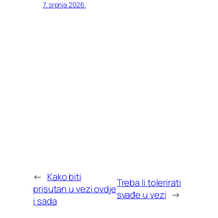
7. srpnja 2026.
←
Kako biti
Treba li tolerirati
prisutan u vezi ovdje
svađe u vezi
→
i sada