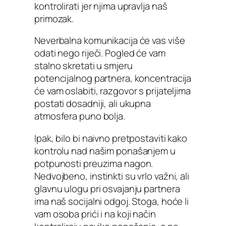
kontrolirati jer njima upravlja naš
primozak.
Neverbalna komunikacija će vas više
odati nego riječi. Pogled će vam
stalno skretati u smjeru
potencijalnog partnera, koncentracija
će vam oslabiti, razgovor s prijateljima
postati dosadniji, ali ukupna
atmosfera puno bolja.
Ipak, bilo bi naivno pretpostaviti kako
kontrolu nad našim ponašanjem u
potpunosti preuzima nagon.
Nedvojbeno, instinkti su vrlo važni, ali
glavnu ulogu pri osvajanju partnera
ima naš socijalni odgoj. Stoga, hoće li
vam osoba prići i na koji način