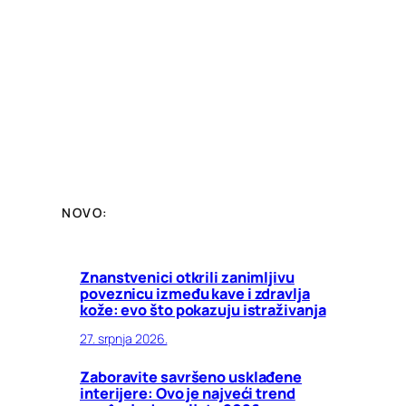
NOVO:
Znanstvenici otkrili zanimljivu
poveznicu između kave i zdravlja
kože: evo što pokazuju istraživanja
27. srpnja 2026.
Zaboravite savršeno usklađene
interijere: Ovo je najveći trend