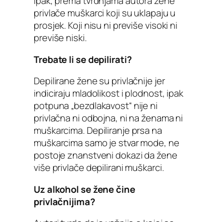
Ipak, prema tvrdnjama autora žene
privlače muškarci koji su uklapaju u
prosjek. Koji nisu ni previše visoki ni
previše niski.
Trebate li se depilirati?
Depilirane žene su privlačnije jer
indiciraju mladolikost i plodnost, ipak
potpuna „bezdlakavost“ nije ni
privlačna ni odbojna, ni na ženama ni
muškarcima. Depiliranje prsa na
muškarcima samo je stvar mode, ne
postoje znanstveni dokazi da žene
više privlače depilirani muškarci.
Uz alkohol se žene čine
privlačnijima?