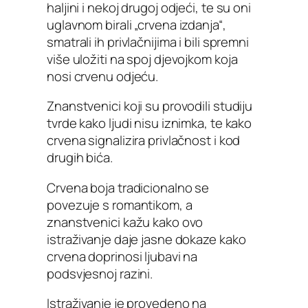
haljini i nekoj drugoj odjeći, te su oni
uglavnom birali „crvena izdanja“,
smatrali ih privlačnijima i bili spremni
više uložiti na spoj djevojkom koja
nosi crvenu odjeću.
Znanstvenici koji su provodili studiju
tvrde kako ljudi nisu iznimka, te kako
crvena signalizira privlačnost i kod
drugih bića.
Crvena boja tradicionalno se
povezuje s romantikom, a
znanstvenici kažu kako ovo
istraživanje daje jasne dokaze kako
crvena doprinosi ljubavi na
podsvjesnoj razini.
Istraživanje je provedeno na