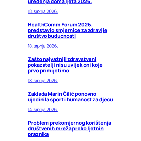
uređenja doma ljeta 2026.
18. srpnja 2026.
HealthComm Forum 2026.
predstavio smjernice za zdravije
društvo budućnosti
18. srpnja 2026.
Zašto najvažniji zdravstveni
pokazatelji nisu uvijek oni koje
prvo primijetimo
18. srpnja 2026.
Zaklada Marin Čilić ponovno
ujedinila sport i humanost za djecu
14. srpnja 2026.
Problem prekomjernog korištenja
društvenih mreža preko ljetnih
praznika