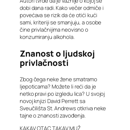
Autori tvrde da je važnije o kojoj se
dobi dana radi. Kako večer odmiče i
povećava se rizik da će otići kući
sami, kriteriji se smanjuju, a osobe
čine privlačnijima neovisno o
konzumiranju alkohola.
Znanost o ljudskoj
privlačnosti
Zbog čega neke žene smatramo
ljepoticama? Možete li reći da je
netko pravi po izgledu lica? U svojoj
novoj knjizi David Perrett sa
Sveučilišta St. Andrews otkriva neke
tajne o znanosti zavođenja.
KAKAV OTAC TAKAV MUŽ