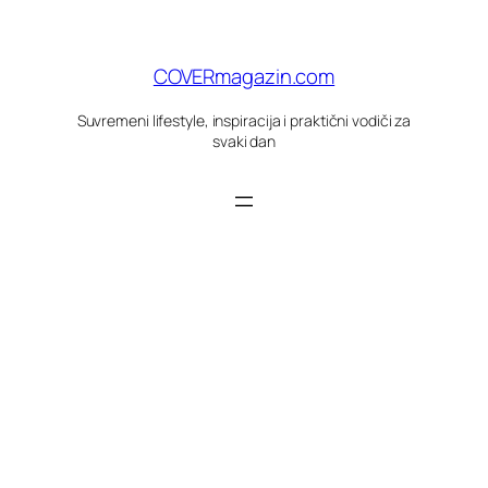
Skoči
do
sadržaja
COVERmagazin.com
Suvremeni lifestyle, inspiracija i praktični vodiči za
svaki dan