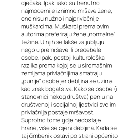
dječaka. Ipak, iako su trenutno
najmodernije iznimno mršave žene,
one nisu nužno i najprivlačnije
muškarcima. Muškarci prema ovim
autorima preferiraju žene „normalne“
težine. U njih se lakše zaljubljuju
nego u premršave ili predebele
osobe. Ipak, postoji kulturološka
razlika prema kojoj se u siromašnim
zemljama privlačnijima smatraju
„punije“ osobe jer debljina se uzima
kao znak bogatstva. Kako se osobe (i
stanovnici nekog društva) penju na
društvenoj i socijalnoj ljestvici sve im
privlačnija postaje mršavost.
Suprotno tome gdje nedostaje
hrane, više se cijeni debljina. Kada se
taj čimbenik ostavi po strani općenito