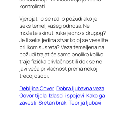
kontrolirati.
Vjerojatno se radi o požudi ako je
seks temelj vašeg odnosa. Ne
možete skinuti ruke jedno s drugog?
Je li seks jedina stvar kojoj se veselite
prilikom susreta? Veza temeljena na
požudi trajat će samo onoliko koliko
traje fizička privlačnost ili dok se ne
javi veća privlačnost prema nekoj
trećoj osobi.
Debljina Cover
Dobra ljubavna veza
Govor tijela
Izlasci i spojevi
Kako ga
zavesti
Sretan brak
Teorija ljubavi