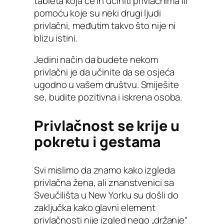
tableta koja će ih učiniti privlačnima ili
pomoću koje su neki drugi ljudi
privlačni, međutim takvo što nije ni
blizu istini.
Jedini način da budete nekom
privlačni je da učinite da se osjeća
ugodno u vašem društvu. Smiješite
se, budite pozitivna i iskrena osoba.
Privlačnost se krije u
pokretu i gestama
Svi mislimo da znamo kako izgleda
privlačna žena, ali znanstvenici sa
Sveučilišta u New Yorku su došli do
zaključka kako glavni element
privlačnosti nije izgled nego „držanje“