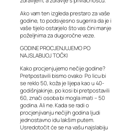
zdravljem, a zdravlje s privlačnošću.
Ako vam ten izgleda prestaro za vaše
godine, to podsvjesno sugerira da je i
vaše tijelo ostarjelo što vas čini manje
poželjnima za dugoročne veze.
GODINE PROCJENJUJEMO PO
NAJSLABIJOJ TOČKI
Kako procjenjujemo nečije godine?
Pretpostavili bismo ovako: Po licu bi
se reklo 50, koža je lijepa kao u 40-
godišnjakinje, po kosi bi pretpostavili
60, znači osoba bi mogla imati – 50
godina. Ali ne. Kada se radi o
procjenjivanju nečijih godina ljudi
jednostavno idu lakšim putem.
Usredotočit će se na vašu najslabiju