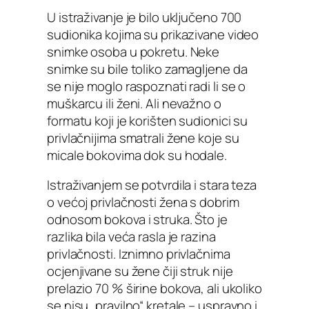
U istraživanje je bilo uključeno 700
sudionika kojima su prikazivane video
snimke osoba u pokretu. Neke
snimke su bile toliko zamagljene da
se nije moglo raspoznati radi li se o
muškarcu ili ženi. Ali nevažno o
formatu koji je korišten sudionici su
privlačnijima smatrali žene koje su
micale bokovima dok su hodale.
Istraživanjem se potvrdila i stara teza
o većoj privlačnosti žena s dobrim
odnosom bokova i struka. Što je
razlika bila veća rasla je razina
privlačnosti. Iznimno privlačnima
ocjenjivane su žene čiji struk nije
prelazio 70 % širine bokova, ali ukoliko
se nisu „pravilno“ kretale – uspravno i