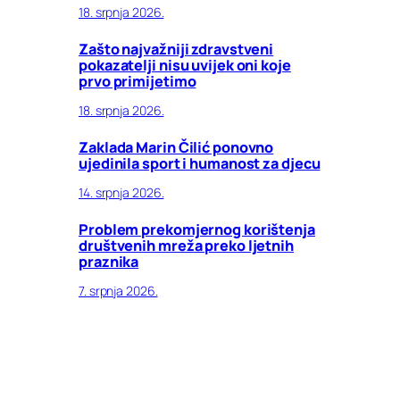
18. srpnja 2026.
Zašto najvažniji zdravstveni
pokazatelji nisu uvijek oni koje
prvo primijetimo
18. srpnja 2026.
Zaklada Marin Čilić ponovno
ujedinila sport i humanost za djecu
14. srpnja 2026.
Problem prekomjernog korištenja
društvenih mreža preko ljetnih
praznika
7. srpnja 2026.