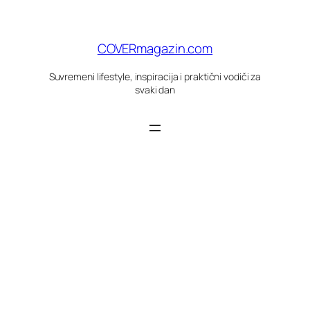
Skoči
do
sadržaja
COVERmagazin.com
Suvremeni lifestyle, inspiracija i praktični vodiči za
svaki dan