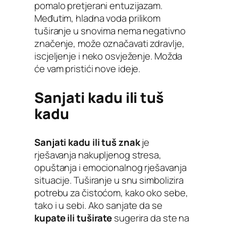
pomalo pretjerani entuzijazam.
Međutim, hladna voda prilikom
tuširanje u snovima nema negativno
značenje, može označavati zdravlje,
iscjeljenje i neko osvježenje. Možda
će vam pristići nove ideje.
Sanjati kadu ili tuš
kadu
Sanjati kadu ili tuš znak
je
rješavanja nakupljenog stresa,
opuštanja i emocionalnog rješavanja
situacije. Tuširanje u snu simbolizira
potrebu za čistoćom, kako oko sebe,
tako i u sebi. Ako sanjate da se
kupate ili tuširate
sugerira da ste na