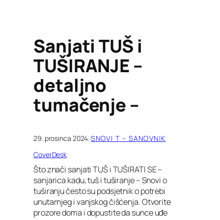
Sanjati TUŠ i
TUŠIRANJE –
detaljno
tumačenje –
29. prosinca 2024.
·
SNOVI T – SANOVNIK
CoverDesk
Što znači sanjati TUŠ i TUŠIRATI SE –
sanjarica kadu, tuš i tuširanje – Snovi o
tuširanju često su podsjetnik o potrebi
unutarnjeg i vanjskog čišćenja. Otvorite
prozore doma i dopustite da sunce uđe