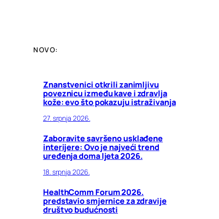
NOVO:
Znanstvenici otkrili zanimljivu
poveznicu između kave i zdravlja
kože: evo što pokazuju istraživanja
27. srpnja 2026.
Zaboravite savršeno usklađene
interijere: Ovo je najveći trend
uređenja doma ljeta 2026.
18. srpnja 2026.
HealthComm Forum 2026.
predstavio smjernice za zdravije
društvo budućnosti