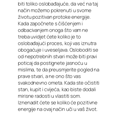
biti toliko oslobađajuće, da već na taj
način možemo pokrenuti u svome
životu pozitivan protoke energije.
Kada započnete s čišćenjem i
odbacivanjem onoga što vam ne
treba uvidjet ćete koliko je to
oslobađajući proces, koji vas iznutra
obogaćuje i uveseljava. Osloboditi se
od nepotrebnih stvari može biti pravi
poticaj da postignete jasnoću u
mislima, te da preusmjerite pogled na
prave stvari, a ne ono što vas
svakodnevno ometa. Kada ste očistiti
stan, kupit i cvijeća, kao biste dodali
mirisne radosti u vlastiti som.
Iznenadit ćete se koliko će pozitivne
energije na ovaj način uči u vaš život.