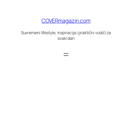
Skoči
do
sadržaja
COVERmagazin.com
Suvremeni lifestyle, inspiracija i praktični vodiči za
svaki dan