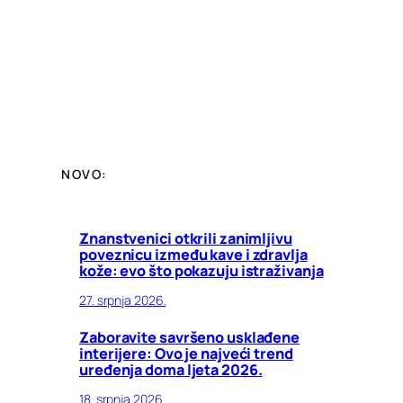
NOVO:
Znanstvenici otkrili zanimljivu
poveznicu između kave i zdravlja
kože: evo što pokazuju istraživanja
27. srpnja 2026.
Zaboravite savršeno usklađene
interijere: Ovo je najveći trend
uređenja doma ljeta 2026.
18. srpnja 2026.