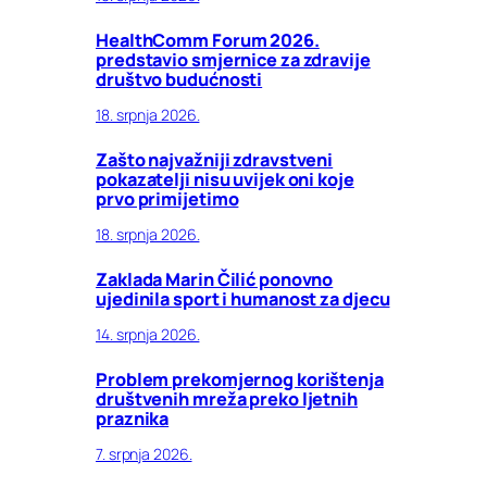
HealthComm Forum 2026.
predstavio smjernice za zdravije
društvo budućnosti
18. srpnja 2026.
Zašto najvažniji zdravstveni
pokazatelji nisu uvijek oni koje
prvo primijetimo
18. srpnja 2026.
Zaklada Marin Čilić ponovno
ujedinila sport i humanost za djecu
14. srpnja 2026.
Problem prekomjernog korištenja
društvenih mreža preko ljetnih
praznika
7. srpnja 2026.