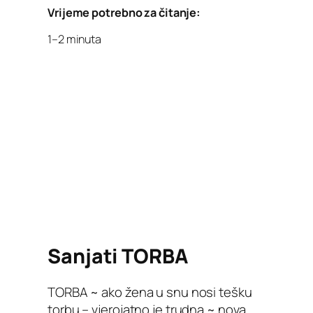
Vrijeme potrebno za čitanje:
1–2 minuta
Sanjati TORBA
TORBA ~ ako žena u snu nosi tešku
torbu – vjerojatno je trudna ~ nova