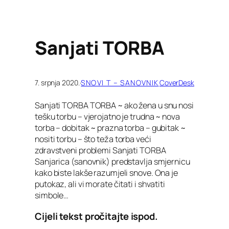
Sanjati TORBA
7. srpnja 2020.
·
SNOVI T – SANOVNIK
CoverDesk
Sanjati TORBA TORBA ~ ako žena u snu nosi
tešku torbu – vjerojatno je trudna ~ nova
torba – dobitak ~ prazna torba – gubitak ~
nositi torbu – što teža torba veći
zdravstveni problemi Sanjati TORBA
Sanjarica (sanovnik) predstavlja smjernicu
kako biste lakše razumjeli snove. Ona je
putokaz, ali vi morate čitati i shvatiti
simbole…
Cijeli tekst pročitajte ispod.