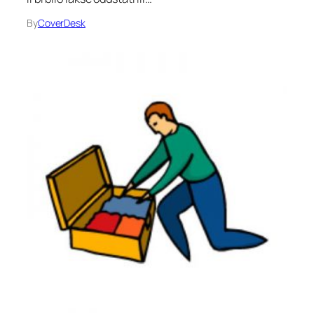
By
CoverDesk