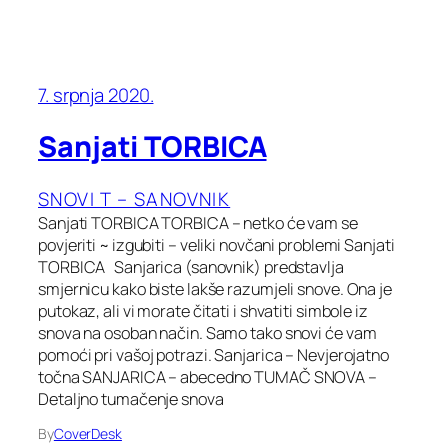
7. srpnja 2020.
Sanjati TORBICA
SNOVI T – SANOVNIK
Sanjati TORBICA TORBICA – netko će vam se
povjeriti ~ izgubiti – veliki novčani problemi Sanjati
TORBICA Sanjarica (sanovnik) predstavlja
smjernicu kako biste lakše razumjeli snove. Ona je
putokaz, ali vi morate čitati i shvatiti simbole iz
snova na osoban način. Samo tako snovi će vam
pomoći pri vašoj potrazi. Sanjarica – Nevjerojatno
točna SANJARICA – abecedno TUMAČ SNOVA –
Detaljno tumačenje snova
By
CoverDesk