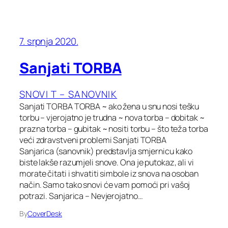
7. srpnja 2020.
Sanjati TORBA
SNOVI T – SANOVNIK
Sanjati TORBA TORBA ~ ako žena u snu nosi tešku
torbu – vjerojatno je trudna ~ nova torba – dobitak ~
prazna torba – gubitak ~ nositi torbu – što teža torba
veći zdravstveni problemi Sanjati TORBA
Sanjarica (sanovnik) predstavlja smjernicu kako
biste lakše razumjeli snove. Ona je putokaz, ali vi
morate čitati i shvatiti simbole iz snova na osoban
način. Samo tako snovi će vam pomoći pri vašoj
potrazi. Sanjarica – Nevjerojatno…
By
CoverDesk