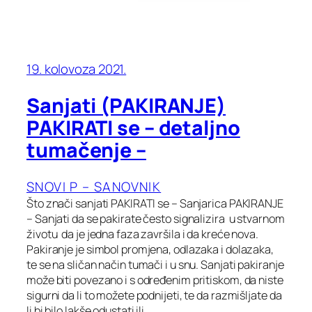
19. kolovoza 2021.
Sanjati (PAKIRANJE)
PAKIRATI se – detaljno
tumačenje –
SNOVI P – SANOVNIK
Što znači sanjati PAKIRATI se – Sanjarica PAKIRANJE
– Sanjati da se pakirate često signalizira u stvarnom
životu da je jedna faza završila i da kreće nova.
Pakiranje je simbol promjena, odlazaka i dolazaka,
te se na sličan način tumači i u snu. Sanjati pakiranje
može biti povezano i s određenim pritiskom, da niste
sigurni da li to možete podnijeti, te da razmišljate da
li bi bilo lakše odustati ili…