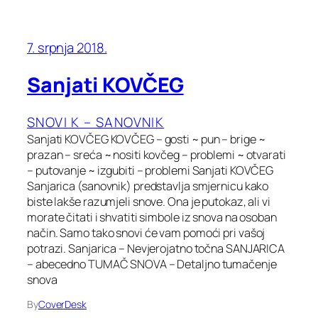
7. srpnja 2018.
Sanjati KOVČEG
SNOVI K – SANOVNIK
Sanjati KOVČEG KOVČEG – gosti ~ pun – brige ~
prazan – sreća ~ nositi kovčeg – problemi ~ otvarati
– putovanje ~ izgubiti – problemi Sanjati KOVČEG
Sanjarica (sanovnik) predstavlja smjernicu kako
biste lakše razumjeli snove. Ona je putokaz, ali vi
morate čitati i shvatiti simbole iz snova na osoban
način. Samo tako snovi će vam pomoći pri vašoj
potrazi. Sanjarica – Nevjerojatno točna SANJARICA
– abecedno TUMAČ SNOVA – Detaljno tumačenje
snova
By
CoverDesk