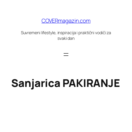
Skoči
do
sadržaja
COVERmagazin.com
Suvremeni lifestyle, inspiracija i praktični vodiči za
svaki dan
Sanjarica PAKIRANJE