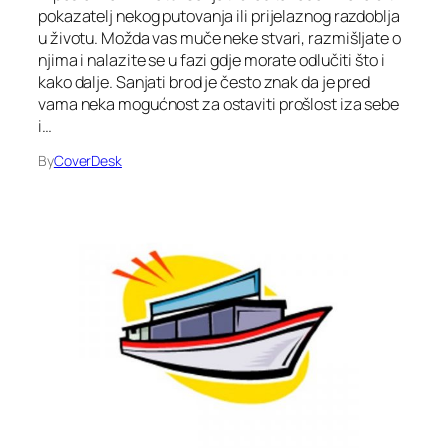
pokazatelj nekog putovanja ili prijelaznog razdoblja
u životu. Možda vas muče neke stvari, razmišljate o
njima i nalazite se u fazi gdje morate odlučiti što i
kako dalje. Sanjati brod je često znak da je pred
vama neka mogućnost za ostaviti prošlost iza sebe
i…
By
CoverDesk