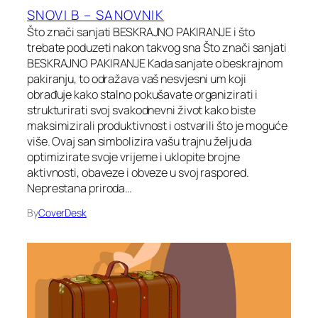
SNOVI B – SANOVNIK
Što znači sanjati BESKRAJNO PAKIRANJE i što
trebate poduzeti nakon takvog sna Što znači sanjati
BESKRAJNO PAKIRANJE Kada sanjate o beskrajnom
pakiranju, to odražava vaš nesvjesni um koji
obrađuje kako stalno pokušavate organizirati i
strukturirati svoj svakodnevni život kako biste
maksimizirali produktivnost i ostvarili što je moguće
više. Ovaj san simbolizira vašu trajnu želju da
optimizirate svoje vrijeme i uklopite brojne
aktivnosti, obaveze i obveze u svoj raspored.
Neprestana priroda…
By
CoverDesk