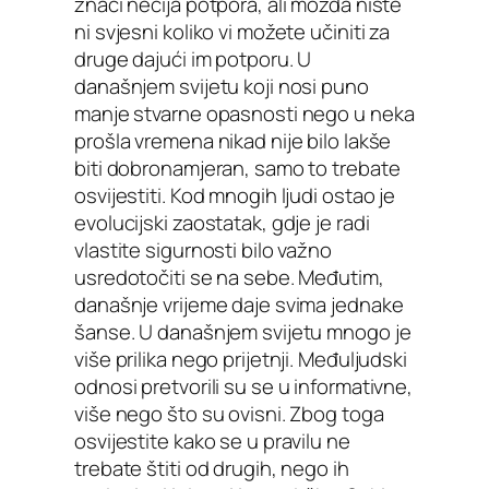
znači nečija potpora, ali možda niste
ni svjesni koliko vi možete učiniti za
druge dajući im potporu. U
današnjem svijetu koji nosi puno
manje stvarne opasnosti nego u neka
prošla vremena nikad nije bilo lakše
biti dobronamjeran, samo to trebate
osvijestiti. Kod mnogih ljudi ostao je
evolucijski zaostatak, gdje je radi
vlastite sigurnosti bilo važno
usredotočiti se na sebe. Međutim,
današnje vrijeme daje svima jednake
šanse. U današnjem svijetu mnogo je
više prilika nego prijetnji. Međuljudski
odnosi pretvorili su se u informativne,
više nego što su ovisni. Zbog toga
osvijestite kako se u pravilu ne
trebate štiti od drugih, nego ih