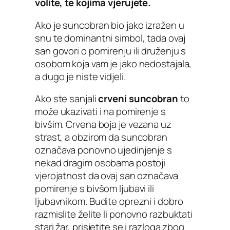
volite, te kojima vjerujete.
Ako je suncobran bio jako izražen u
snu te dominantni simbol, tada ovaj
san govori o pomirenju ili druženju s
osobom koja vam je jako nedostajala,
a dugo je niste vidjeli.
Ako ste sanjali
crveni suncobran
to
može ukazivati i na pomirenje s
bivšim. Crvena boja je vezana uz
strast, a obzirom da suncobran
označava ponovno ujedinjenje s
nekad dragim osobama postoji
vjerojatnost da ovaj san označava
pomirenje s bivšom ljubavi ili
ljubavnikom. Budite oprezni i dobro
razmislite želite li ponovno razbuktati
stari žar, prisjetite se i razloga zbog