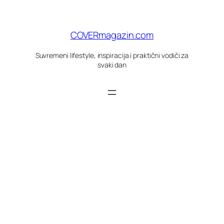
Skoči
do
sadržaja
COVERmagazin.com
Suvremeni lifestyle, inspiracija i praktični vodiči za
svaki dan