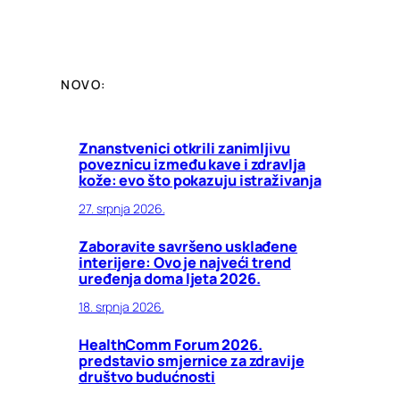
NOVO:
Znanstvenici otkrili zanimljivu
poveznicu između kave i zdravlja
kože: evo što pokazuju istraživanja
27. srpnja 2026.
Zaboravite savršeno usklađene
interijere: Ovo je najveći trend
uređenja doma ljeta 2026.
18. srpnja 2026.
HealthComm Forum 2026.
predstavio smjernice za zdravije
društvo budućnosti