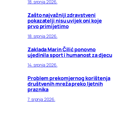
18. srpnja 2026.
Zašto najvažniji zdravstveni
pokazatelji nisu uvijek oni koje
prvo primijetimo
18. srpnja 2026.
Zaklada Marin Čilić ponovno
ujedinila sport i humanost za djecu
14. srpnja 2026.
Problem prekomjernog korištenja
društvenih mreža preko ljetnih
praznika
7. srpnja 2026.