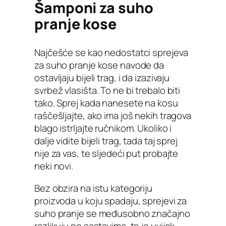
Šamponi za suho
pranje kose
Najčešće se kao nedostatci sprejeva
za suho pranje kose navode da
ostavljaju bijeli trag, i da izazivaju
svrbež vlasišta. To ne bi trebalo biti
tako. Sprej kada nanesete na kosu
raščešljajte, ako ima još nekih tragova
blago istrljajte ručnikom. Ukoliko i
dalje vidite bijeli trag, tada taj sprej
nije za vas, te sljedeći put probajte
neki novi.
Bez obzira na istu kategoriju
proizvoda u koju spadaju, sprejevi za
suho pranje se međusobno značajno
razlikuju po sastavima, te je uvijek