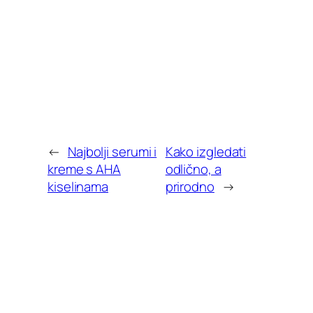
←
Najbolji serumi i
Kako izgledati
kreme s AHA
odlično, a
kiselinama
prirodno
→