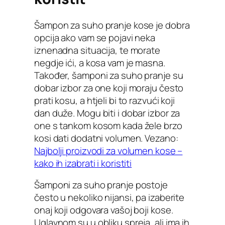
Šampon za suho pranje kose je dobra
opcija ako vam se pojavi neka
iznenadna situacija, te morate
negdje ići, a kosa vam je masna.
Također, šamponi za suho pranje su
dobar izbor za one koji moraju često
prati kosu, a htjeli bi to razvući koji
dan duže. Mogu biti i dobar izbor za
one s tankom kosom kada žele brzo
kosi dati dodatni volumen. Vezano:
Najbolji proizvodi za volumen kose –
kako ih izabrati i koristiti
Šamponi za suho pranje postoje
često u nekoliko nijansi, pa izaberite
onaj koji odgovara vašoj boji kose.
Uglavnom su u obliku spreja, ali ima ih