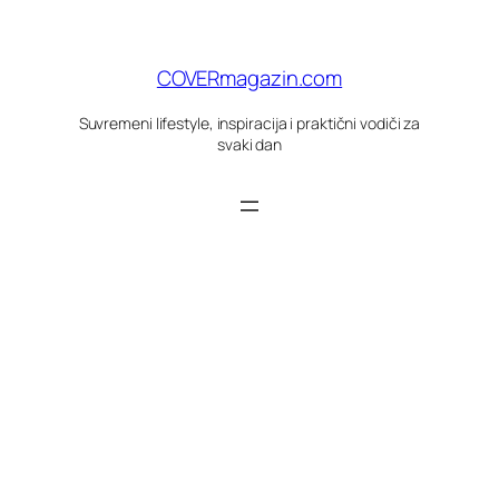
Skoči
do
sadržaja
COVERmagazin.com
Suvremeni lifestyle, inspiracija i praktični vodiči za
svaki dan