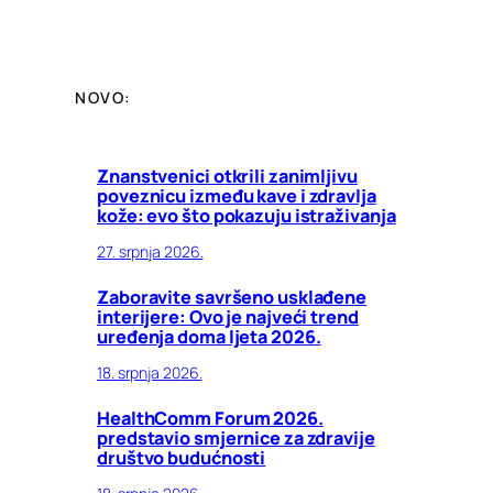
NOVO:
Znanstvenici otkrili zanimljivu
poveznicu između kave i zdravlja
kože: evo što pokazuju istraživanja
27. srpnja 2026.
Zaboravite savršeno usklađene
interijere: Ovo je najveći trend
uređenja doma ljeta 2026.
18. srpnja 2026.
HealthComm Forum 2026.
predstavio smjernice za zdravije
društvo budućnosti