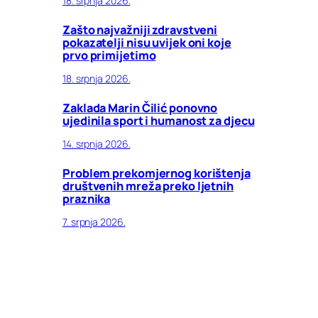
18. srpnja 2026.
Zašto najvažniji zdravstveni
pokazatelji nisu uvijek oni koje
prvo primijetimo
18. srpnja 2026.
Zaklada Marin Čilić ponovno
ujedinila sport i humanost za djecu
14. srpnja 2026.
Problem prekomjernog korištenja
društvenih mreža preko ljetnih
praznika
7. srpnja 2026.