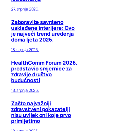
27. srpnja 2026.
Zaboravite savršeno
usklađene interijere: Ovo
je najveći trend uređenja
doma ljeta 2026.
18. srpnja 2026.
HealthComm Forum 2026.
predstavio smjernice za
zdravije društvo
budućnosti
18. srpnja 2026.
Zašto najvažniji
zdravstveni pokazatelji
nisu uvijek oni koje prvo
primijetimo
18. srpnja 2026.