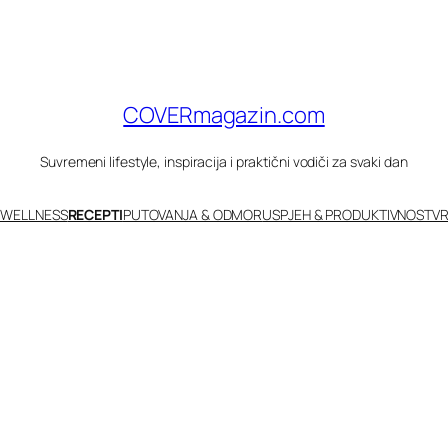
COVERmagazin.com
Suvremeni lifestyle, inspiracija i praktični vodiči za svaki dan
 WELLNESS
RECEPTI
PUTOVANJA & ODMOR
USPJEH & PRODUKTIVNOST
VR