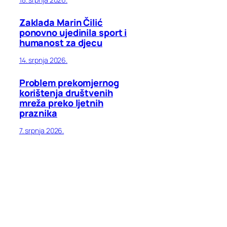
Zaklada Marin Čilić
ponovno ujedinila sport i
humanost za djecu
14. srpnja 2026.
Problem prekomjernog
korištenja društvenih
mreža preko ljetnih
praznika
7. srpnja 2026.