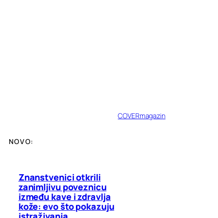
COVERmagazin
NOVO:
Znanstvenici otkrili
zanimljivu poveznicu
između kave i zdravlja
kože: evo što pokazuju
istraživanja