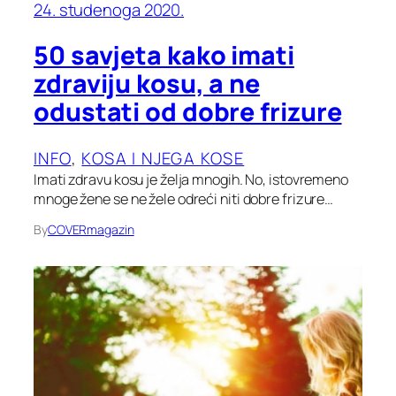
24. studenoga 2020.
50 savjeta kako imati
zdraviju kosu, a ne
odustati od dobre frizure
INFO
, 
KOSA I NJEGA KOSE
Imati zdravu kosu je želja mnogih. No, istovremeno
mnoge žene se ne žele odreći niti dobre frizure…
By
COVERmagazin