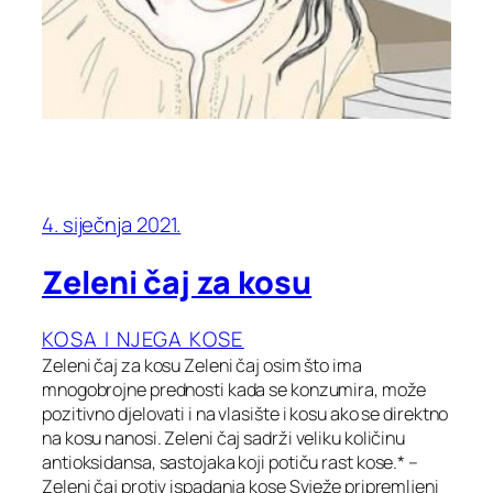
4. siječnja 2021.
Zeleni čaj za kosu
KOSA I NJEGA KOSE
Zeleni čaj za kosu Zeleni čaj osim što ima
mnogobrojne prednosti kada se konzumira, može
pozitivno djelovati i na vlasište i kosu ako se direktno
na kosu nanosi. Zeleni čaj sadrži veliku količinu
antioksidansa, sastojaka koji potiču rast kose.* –
Zeleni čaj protiv ispadanja kose Svježe pripremljeni