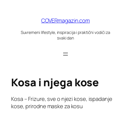
Skoči
do
sadržaja
COVERmagazin.com
Suvremeni lifestyle, inspiracija i praktični vodiči za
svaki dan
Kosa i njega kose
Kosa – Frizure, sve o njezi kose, ispadanje
kose, prirodne maske za kosu