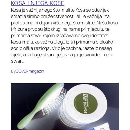
KOSA I NJEGA KOSE
Kosa je važnija nego što mislite Kosa se oduvijek
smatra simbolom ženstvenosti, ali je važnija i za
profesionalni dojam više nego što mislite. Naša kosa
i frizura prvo su što drugi na nama primjećuju, te
primarna stvar kojom izražavamo svoj identitet.
Kosa ima tako važnu ulogu iz tri primarna biološko-
sociološka razloga: Vrlo je osobna, raste iz našeg
tijela, a s druge strane je javna jer je svi vide. Treća
stvar…
By
COVERmagazin