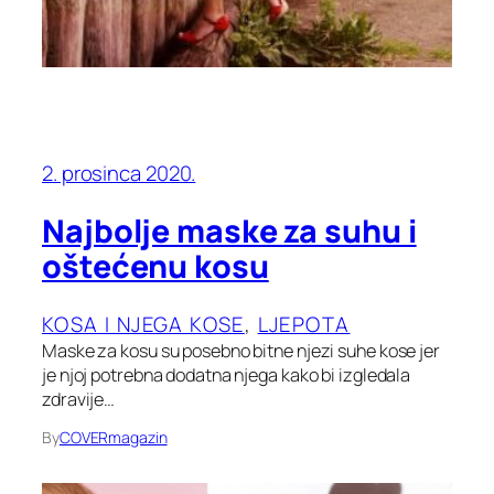
2. prosinca 2020.
Najbolje maske za suhu i
oštećenu kosu
KOSA I NJEGA KOSE
, 
LJEPOTA
Maske za kosu su posebno bitne njezi suhe kose jer
je njoj potrebna dodatna njega kako bi izgledala
zdravije…
By
COVERmagazin