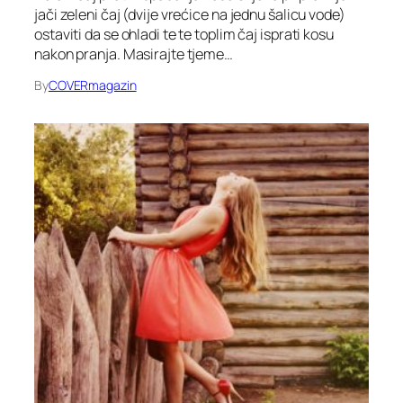
jači zeleni čaj (dvije vrećice na jednu šalicu vode)
ostaviti da se ohladi te te toplim čaj isprati kosu
nakon pranja. Masirajte tjeme…
By
COVERmagazin