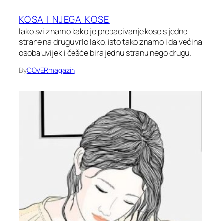
KOSA I NJEGA KOSE
Iako svi znamo kako je prebacivanje kose s jedne
strane na drugu vrlo lako, isto tako znamo i da većina
osoba uvijek i češće bira jednu stranu nego drugu.
By
COVERmagazin