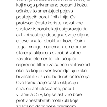
koji mogu privremeno popuniti kožu,
učinkovito smanjujući pojavu
postojećih bora i finih linija. Ovi
proizvodi često koriste inovativne
sustave isporuke koji osiguravaju da
aktivni sastojci dosegnu svoje ciljane
ciljeve unutar strukture kože. Osim
toga, mnoge moderne kreme protiv
starenja uključuju sveobuhvatne
zaštitne elemente, uključujući
napredne filtere za sunce i štitove od
okoliša koji preventivno djeluju kako
bi zaštitili kožu od budućih oštećenja.
Ove formulacije često uključuju
snažne antioksidanse, poput
vitamina C i E, koji se aktivno bore
protiv nestabilnih molekula koje
značajno doprinose preranom