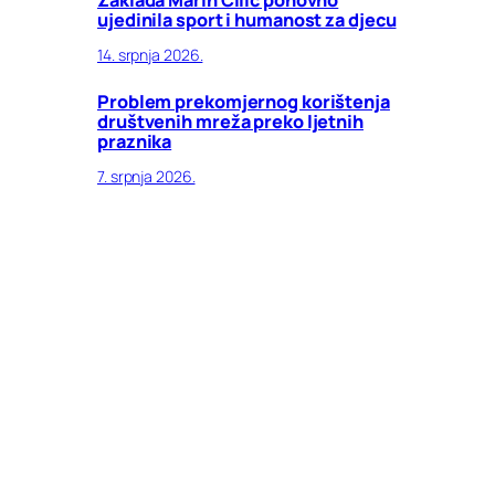
ujedinila sport i humanost za djecu
14. srpnja 2026.
Problem prekomjernog korištenja
društvenih mreža preko ljetnih
praznika
7. srpnja 2026.