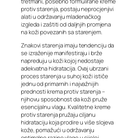
tretmani, posebno formulirane kreme
protiv starenja, postaju neprocjenjivi
alati u održavanju mladenačkog
izgleda i zaštiti od daljnjih promjena
na koži povezanih sa starenjem.
Znakovi starenja imaju tendenciju da
se izraženije manifestiraju i brže
napreduju u koži kojoj nedostaje
adekvatna hidratacija. Ovaj ubrzani
proces starenja u suhoj koži ističe
jednu od primarnih i najvažnijih
prednosti krema protiv starenja –
njihovu sposobnost da koži pruže
esencijalnu vlagu. Kvalitetne kreme
protiv starenja pružaju ciljanu
hidrataciju koja prodire u više slojeva
kože, pomažući u održavanju
optimalne razine vlage u cijeloj