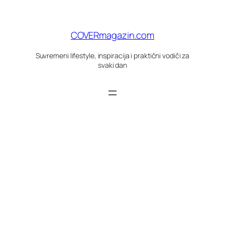
Skoči
do
sadržaja
COVERmagazin.com
Suvremeni lifestyle, inspiracija i praktični vodiči za
svaki dan