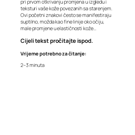
pri prvom otkrivanju promjena u izgledu i
teksturi vaše kože povezanih sa starenjem.
Ovi početni znakovi često se manifestiraju
suptilno, možda kao fine linije oko očiju,
male promjene u elastičnosti kože…
Cijeli tekst pročitajte ispod.
Vrijeme potrebno za čitanje:
2–3 minuta