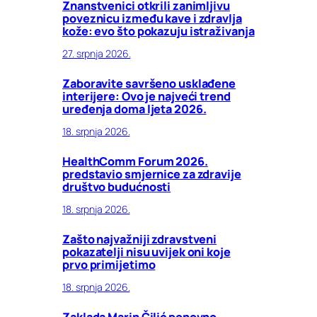
Znanstvenici otkrili zanimljivu
poveznicu između kave i zdravlja
kože: evo što pokazuju istraživanja
27. srpnja 2026.
Zaboravite savršeno usklađene
interijere: Ovo je najveći trend
uređenja doma ljeta 2026.
18. srpnja 2026.
HealthComm Forum 2026.
predstavio smjernice za zdravije
društvo budućnosti
18. srpnja 2026.
Zašto najvažniji zdravstveni
pokazatelji nisu uvijek oni koje
prvo primijetimo
18. srpnja 2026.
Zaklada Marin Čilić ponovno