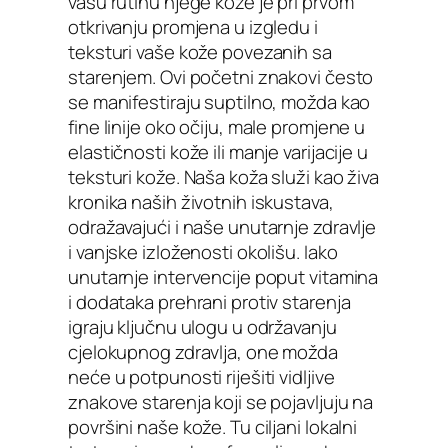
vašu rutinu njege kože je pri prvom
otkrivanju promjena u izgledu i
teksturi vaše kože povezanih sa
starenjem. Ovi početni znakovi često
se manifestiraju suptilno, možda kao
fine linije oko očiju, male promjene u
elastičnosti kože ili manje varijacije u
teksturi kože. Naša koža služi kao živa
kronika naših životnih iskustava,
odražavajući i naše unutarnje zdravlje
i vanjske izloženosti okolišu. Iako
unutarnje intervencije poput vitamina
i dodataka prehrani protiv starenja
igraju ključnu ulogu u održavanju
cjelokupnog zdravlja, one možda
neće u potpunosti riješiti vidljive
znakove starenja koji se pojavljuju na
površini naše kože. Tu ciljani lokalni