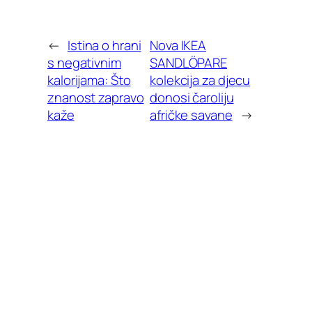
←
Istina o hrani
Nova IKEA
s negativnim
SANDLÖPARE
kalorijama: Što
kolekcija za djecu
znanost zapravo
donosi čaroliju
kaže
afričke savane
→