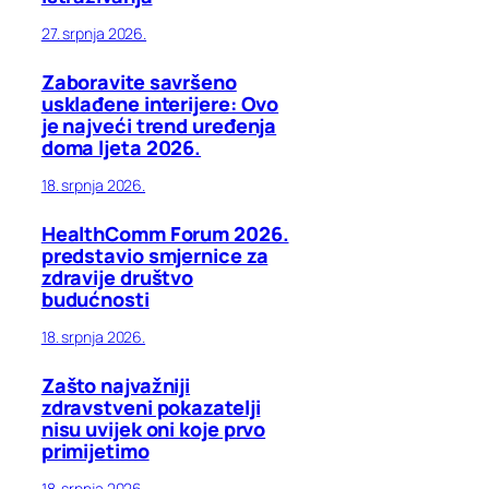
27. srpnja 2026.
Zaboravite savršeno
usklađene interijere: Ovo
je najveći trend uređenja
doma ljeta 2026.
18. srpnja 2026.
HealthComm Forum 2026.
predstavio smjernice za
zdravije društvo
budućnosti
18. srpnja 2026.
Zašto najvažniji
zdravstveni pokazatelji
nisu uvijek oni koje prvo
primijetimo
18. srpnja 2026.