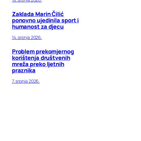
Zaklada Marin Čilić
ponovno ujedinila sport i
humanost za djecu
14. srpnja 2026.
Problem prekomjernog
korištenja društvenih
mreža preko ljetnih
praznika
7. srpnja 2026.