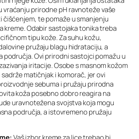
utini njege kože. Osim uklanjanja ostataka
u vraćanju prirodne pH ravnoteže vaše
ti čišćenjem, te pomaže u smanjenju
nja kreme. Odabir sastojaka tonika treba
ecifičnom tipu kože. Za suhu kožu,
dalovine pružaju blagu hidrataciju, a
a područja. Ovi prirodni sastojci pomažu u
izazivanja iritacije. Osobe s masnom kožom
i sadrže matičnjak i komorač, jer ovi
 proizvodnje sebuma i pružaju prirodna
ovita koža posebno dobro reagira na
i nude uravnotežena svojstva koja mogu
 masna područja, a istovremeno pružaju
eme:
Vaš izbor kreme za lice trebao bi