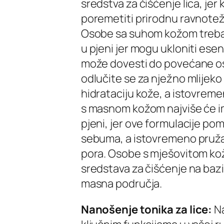
sredstva za čišćenje lica, je
poremetiti prirodnu ravnotež
Osobe sa suhom kožom trebaju
u pjeni jer mogu ukloniti esen
može dovesti do povećane osje
odlučite se za nježno mlijeko i
hidrataciju kože, a istovrem
s masnom kožom najviše će ima
pjeni, jer ove formulacije p
sebuma, a istovremeno pruža
pora. Osobe s mješovitom kožo
sredstava za čišćenje na bazi 
masna područja.
Nanošenje tonika za lice:
Na