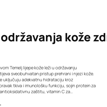
i održavanja kože z
avom Temelj lijepe kože leži u održavanju
ijeva sveobuhvatan pristup prehrani i njezi kože.
ože uključuju adekvatnu hidrataciju kroz
ravak tkiva i imunološku funkciju, sojin protein za
antioksidativnu zaštitu, vitamin C za…
.