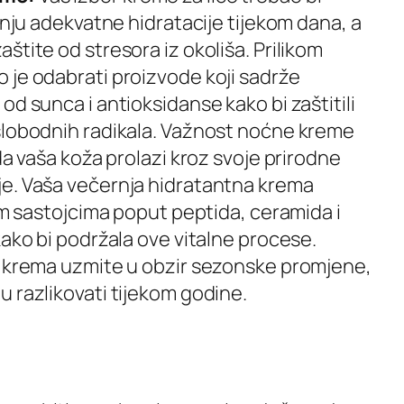
anju adekvatne hidratacije tijekom dana, a
štite od stresora iz okoliša. Prilikom
 je odabrati proizvode koji sadrže
od sunca i antioksidanse kako bi zaštitili
slobodnih radikala. Važnost noćne kreme
da vaša koža prolazi kroz svoje prirodne
e. Vaša večernja hidratantna krema
vim sastojcima poput peptida, ceramida i
kako bi podržala ove vitalne procese.
h krema uzmite u obzir sezonske promjene,
 razlikovati tijekom godine.