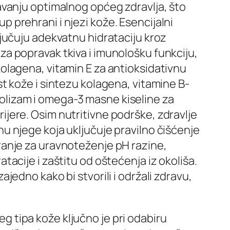
žavanju optimalnog općeg zdravlja, što
p prehrani i njezi kože. Esencijalni
ljučuju adekvatnu hidrataciju kroz
za popravak tkiva i imunološku funkciju,
kolagena, vitamin E za antioksidativnu
st kože i sintezu kolagena, vitamine B-
olizam i omega-3 masne kiseline za
ijere. Osim nutritivne podrške, zdravlje
nu njege koja uključuje pravilno čišćenje
ranje za uravnoteženje pH razine,
atacije i zaštitu od oštećenja iz okoliša.
ajedno kako bi stvorili i održali zdravu,
g tipa kože ključno je pri odabiru