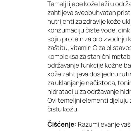
Temelj lijepe kože leži u odr
zahtijeva sveobuhvatan pristu
nutrijenti za zdravlje kože uk
konzumaciju čiste vode, cink 
sojin protein za proizvodnju 
zaštitu, vitamin C za blistavo
kompleksa za stanični metab
održavanje funkcije kožne bar
kože zahtijeva dosljednu ruti
za uklanjanje nečistoća, toni
hidrataciju za održavanje hidr
Ovi temeljni elementi djeluju z
čistu kožu.
Čišćenje:
Razumijevanje vaše