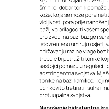
ključnim funkcijama u vašoj r
šminke, dobar tonik pomaže 
kože, koja se može poremeti
vidljivosti pora prije nanoše
pažljivo prilagoditi vašem sp
proizvodi na bazi bazge i san
istovremeno umiruju osjetljiv
održavanju razine vlage bez 
trebale bi potražiti tonike koj
sastojci pomažu u regulaciji
adstringentna svojstva. Mješ
tonike na bazi kamilice, koj
učinkovito tretirati i suha i
protuupalna svojstva.
Nanošenje hidratantne kr