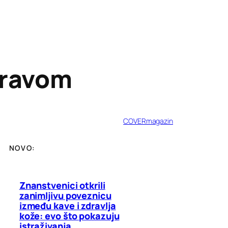
dravom
COVERmagazin
NOVO:
Znanstvenici otkrili
zanimljivu poveznicu
između kave i zdravlja
kože: evo što pokazuju
istraživanja