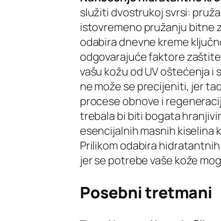
služiti dvostrukoj svrsi: pruž
istovremeno pružanju bitne za
odabira dnevne kreme ključno
odgovarajuće faktore zaštite 
vašu kožu od UV oštećenja i 
ne može se precijeniti, jer ta
procese obnove i regeneracij
trebala bi biti bogata hranji
esencijalnih masnih kiselina 
Prilikom odabira hidratantni
jer se potrebe vaše kože mogu
Posebni tretmani