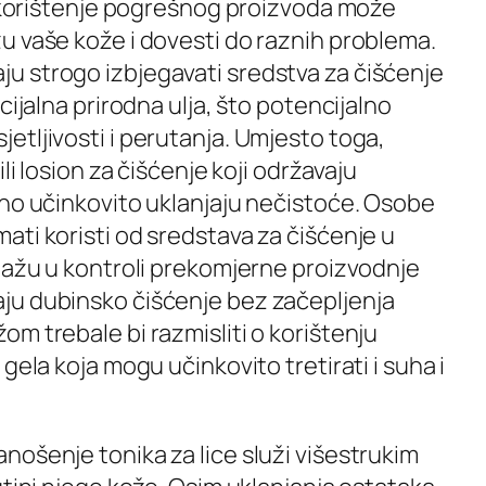
r korištenje pogrešnog proizvoda može
u vaše kože i dovesti do raznih problema.
 strogo izbjegavati sredstva za čišćenje
cijalna prirodna ulja, što potencijalno
tljivosti i perutanja. Umjesto toga,
li losion za čišćenje koji održavaju
eno učinkovito uklanjaju nečistoće. Osobe
ti koristi od sredstava za čišćenje u
omažu u kontroli prekomjerne proizvodnje
ju dubinsko čišćenje bez začepljenja
m trebale bi razmisliti o korištenju
gela koja mogu učinkovito tretirati i suha i
nošenje tonika za lice služi višestrukim