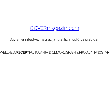
COVERmagazin.com
Suvremeni lifestyle, inspiracija i praktični vodiči za svaki dan
 WELLNESS
RECEPTI
PUTOVANJA & ODMOR
USPJEH & PRODUKTIVNOST
VR