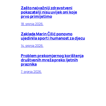
Zašto najvažniji zdravstveni
pokazatelji nisu uvijek oni koje
prvo primijetimo
18. srpnja 2026.
Zaklada Marin Čilić ponovno
ujedinila sport i humanost za djecu
14. srpnja 2026.
Problem prekomjernog korištenja
društvenih mreža preko ljetnih
praznika
7. srpnja 2026.