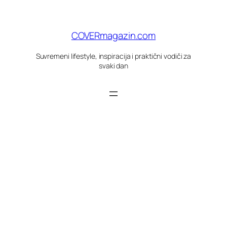
Skoči
do
sadržaja
COVERmagazin.com
Suvremeni lifestyle, inspiracija i praktični vodiči za
svaki dan