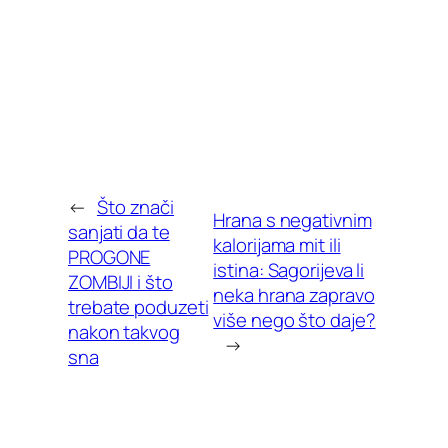
←
Što znači
Hrana s negativnim
sanjati da te
kalorijama mit ili
PROGONE
istina: Sagorijeva li
ZOMBIJI i što
neka hrana zapravo
trebate poduzeti
više nego što daje?
nakon takvog
→
sna