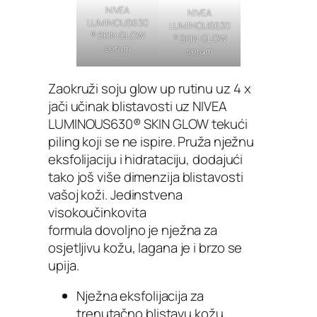
NIVEA
NIVEA
LUMINOUS630
LUMINOUS630
® SKIN GLOW
® SKIN GLOW
serum
serum
Zaokruži soju glow up rutinu uz 4 x
jači učinak blistavosti uz NIVEA
LUMINOUS630® SKIN GLOW tekući
piling koji se ne ispire. Pruža nježnu
eksfolijaciju i hidrataciju, dodajući
tako još više dimenzija blistavosti
vašoj koži. Jedinstvena
visokoučinkovita
formula dovoljno je nježna za
osjetljivu kožu, lagana je i brzo se
upija.
Nježna eksfolijacija za
trenutačno blistavu kožu