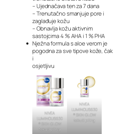
– Ujednačava ten za 7 dana
– Trenutačno smanjuje pore i
zaglađuje kožu
– Obnavlja kožu aktivnim
sastojcima 4 % AHA i 1 % PHA
Nježna formula s aloe verom je
pogodna za sve tipove kože, čak
i
osjetljivu
NIVEA
LUMINOUS630
NIVEA
® SKIN GLOW
LUMINOUS630
tekući piling
® SKIN GLOW
tekući piling