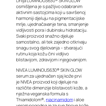
Linija LUMINOUS630® SKIN GLOW
osmišljena je s pažljivo odabranim
aktivnim sastojcima koji u savršenoj
harmoniji djeluju na pigmentacijske
mrlje, ujednačavanje tena, smanjenje
vidljivosti pora i dubinsku hidrataciju.
Svaki proizvod snažno djeluje
samostalno, ali tek zajedno otkrivaju
snagu svog djelovanja – stvarajući
rutinu koja kožu čini vidljivo
blistavijom, zdravijom i njegovanijom.
NIVEA LUMINOUS630® SKIN GLOW
serum za ujednačen sjaj kože prvi
je NIVEA proizvod koji djeluje na
različite dimenzije blistavosti kože, a
nježna veganska formula s
Thiamidolom®,
niacinamidom
i aloe
verom pogodna je za sve tipove kože,