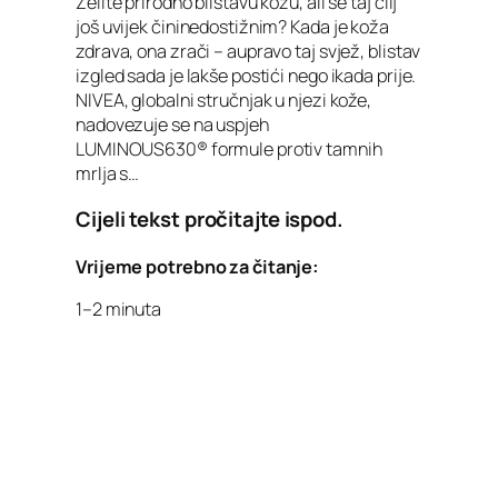
Želite prirodno blistavu kožu, ali se taj cilj
još uvijek čininedostižnim? Kada je koža
zdrava, ona zrači – aupravo taj svjež, blistav
izgled sada je lakše postići nego ikada prije.
NIVEA, globalni stručnjak u njezi kože,
nadovezuje se na uspjeh
LUMINOUS630® formule protiv tamnih
mrlja s…
Cijeli tekst pročitajte ispod.
Vrijeme potrebno za čitanje:
1–2 minuta