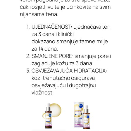
čak i osjetljivu te je učinkovita na svim
nijansama tena.
UJEDNAČENOST: ujednačava ten
za 3 dana i klinički
dokazano smanjuje tamne mrlje
za 14 dana.
SMANJENE PORE: ​smanjuje pore i
zaglađuje kožu za 3 dana.
OSVJEŽAVAJUĆA HIDRATACIJA:
koži trenutačno osigurava
osvježavajuću i dugotrajnu
vlažnost.