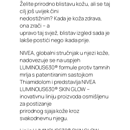
Želite prirodno blistavu kožu, ali se taj
cilj još uvijek čini
nedostižnim? Kada je koža zdrava,
ona zrači – a
upravo taj svjež, blistav izgled sada je
lakše postići nego ikada prije.
NIVEA, globalni stručnjak u njezi kože,
nadovezuje se na uspjeh
LUMINOUS630® formule protiv tamnih
mrlja s patentiranim sastojkom
Thiamidolom i predstavlja NIVEA
LUMINOUS630® SKIN GLOW –
inovativnu liniju proizvoda osmišljenu
za postizanje
prirodnog sjaja kože kroz
svakodnevnu njegu.