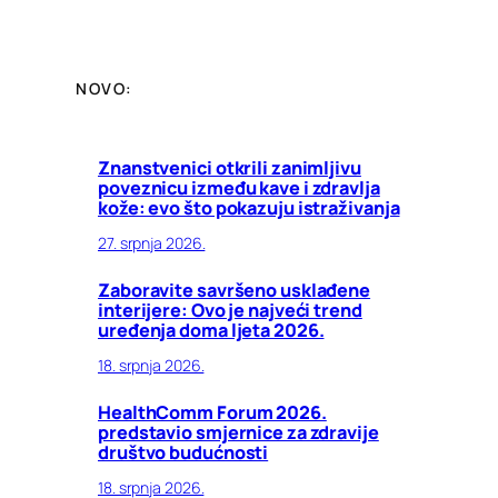
NOVO:
Znanstvenici otkrili zanimljivu
poveznicu između kave i zdravlja
kože: evo što pokazuju istraživanja
27. srpnja 2026.
Zaboravite savršeno usklađene
interijere: Ovo je najveći trend
uređenja doma ljeta 2026.
18. srpnja 2026.
HealthComm Forum 2026.
predstavio smjernice za zdravije
društvo budućnosti
18. srpnja 2026.