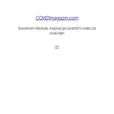
Skoči
do
sadržaja
COVERmagazin.com
Suvremeni lifestyle, inspiracija i praktični vodiči za
svaki dan