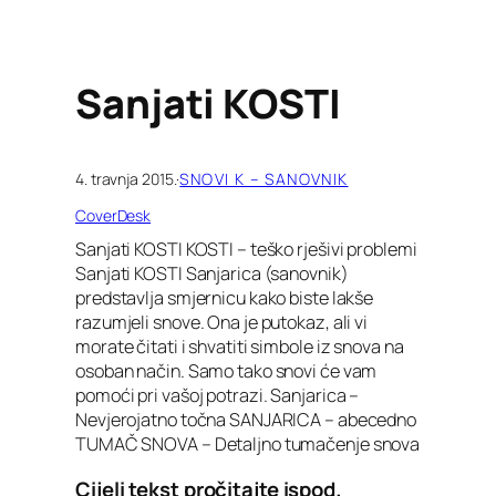
Sanjati KOSTI
4. travnja 2015.
·
SNOVI K – SANOVNIK
CoverDesk
Sanjati KOSTI KOSTI – teško rješivi problemi
Sanjati KOSTI Sanjarica (sanovnik)
predstavlja smjernicu kako biste lakše
razumjeli snove. Ona je putokaz, ali vi
morate čitati i shvatiti simbole iz snova na
osoban način. Samo tako snovi će vam
pomoći pri vašoj potrazi. Sanjarica –
Nevjerojatno točna SANJARICA – abecedno
TUMAČ SNOVA – Detaljno tumačenje snova
Cijeli tekst pročitajte ispod.