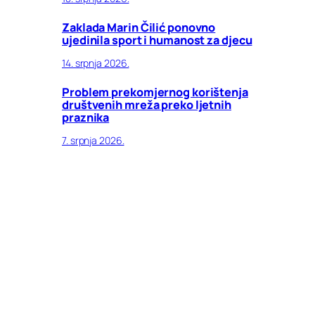
Zaklada Marin Čilić ponovno
ujedinila sport i humanost za djecu
14. srpnja 2026.
Problem prekomjernog korištenja
društvenih mreža preko ljetnih
praznika
7. srpnja 2026.