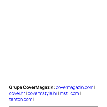
Grupa CoverMagazin:
covermagazin.com
|
cover.hr
|
covermstyle.hr
|
mstil.com
|
tehton.com
|