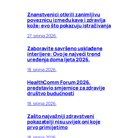
Znanstvenici otkrili zanimljivu
poveznicu između kave i zdravlja
kože: evo što pokazuju istraživanja
27. srpnja 2026.
Zaboravite savršeno usklađene
interijere: Ovo je najveći trend
uređenja doma ljeta 2026.
18. srpnja 2026.
HealthComm Forum 2026.
predstavio smjernice za zdravije
društvo budućnosti
18. srpnja 2026.
Zašto najvažniji zdravstveni
pokazatelji nisu uvijek oni koje
prvo primijetimo
18. srpnja 2026.