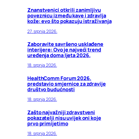
Znanstvenici otkrili zanimljivu
poveznicu između kave i zdravlja
kože: evo što pokazuju istraživanja
27. srpnja 2026.
Zaboravite savršeno usklađene
interijere: Ovo je najveći trend
uređenja doma ljeta 2026.
18. srpnja 2026.
HealthComm Forum 2026.
predstavio smjernice za zdravije
društvo budućnosti
18. srpnja 2026.
Zašto najvažniji zdravstveni
pokazatelji nisu uvijek oni koje
prvo primijetimo
18. srpnja 2026.