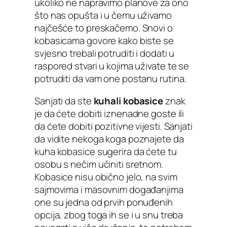
ukoliko ne napravimo planove za ono
što nas opušta i u čemu uživamo
najčešće to preskačemo. Snovi o
kobasicama govore kako biste se
svjesno trebali potruditi i dodati u
raspored stvari u kojima uživate te se
potruditi da vam one postanu rutina.
Sanjati da ste
kuhali kobasice
znak
je da ćete dobiti iznenadne goste ili
da ćete dobiti pozitivne vijesti. Sanjati
da vidite nekoga koga poznajete da
kuha kobasice sugerira da ćete tu
osobu s nečim učiniti sretnom.
Kobasice nisu obično jelo, na svim
sajmovima i masovnim događanjima
one su jedna od prvih ponuđenih
opcija, zbog toga ih se i u snu treba