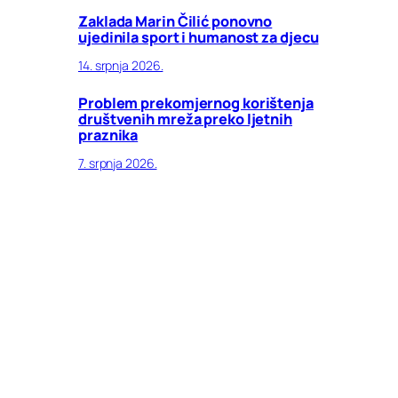
Zaklada Marin Čilić ponovno
ujedinila sport i humanost za djecu
14. srpnja 2026.
Problem prekomjernog korištenja
društvenih mreža preko ljetnih
praznika
7. srpnja 2026.