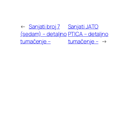
←
Sanjati broj 7
Sanjati JATO
(sedam) – detaljno
PTICA – detaljno
tumačenje –
tumačenje –
→