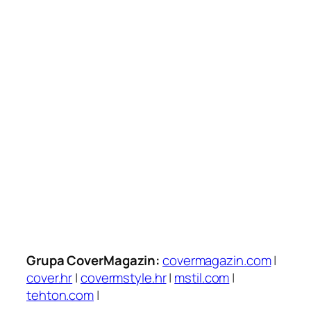
Grupa CoverMagazin:
covermagazin.com
|
cover.hr
|
covermstyle.hr
|
mstil.com
|
tehton.com
|