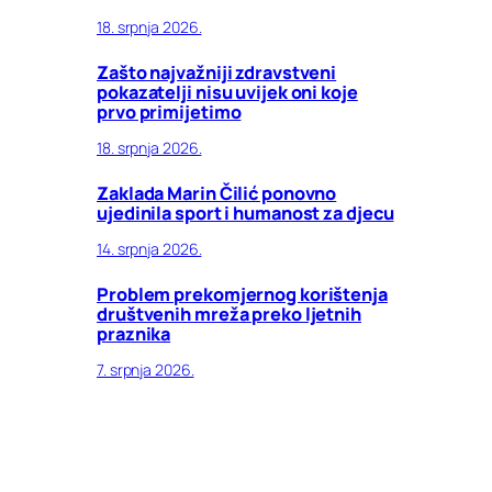
18. srpnja 2026.
Zašto najvažniji zdravstveni
pokazatelji nisu uvijek oni koje
prvo primijetimo
18. srpnja 2026.
Zaklada Marin Čilić ponovno
ujedinila sport i humanost za djecu
14. srpnja 2026.
Problem prekomjernog korištenja
društvenih mreža preko ljetnih
praznika
7. srpnja 2026.