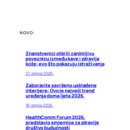
NOVO:
Znanstvenici otkrili zanimljivu
poveznicu između kave i zdravlja
kože: evo što pokazuju istraživanja
27. srpnja 2026.
Zaboravite savršeno usklađene
interijere: Ovo je najveći trend
uređenja doma ljeta 2026.
18. srpnja 2026.
HealthComm Forum 2026.
predstavio smjernice za zdravije
društvo budućnosti