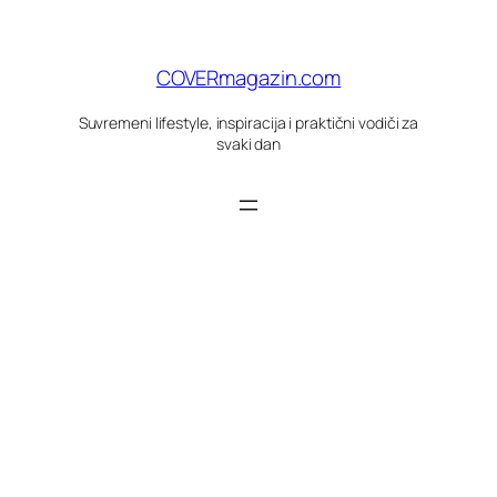
Skoči
do
sadržaja
COVERmagazin.com
Suvremeni lifestyle, inspiracija i praktični vodiči za
svaki dan