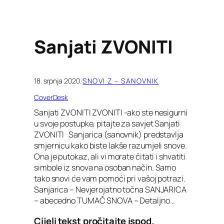
Sanjati ZVONITI
18. srpnja 2020.
·
SNOVI Z – SANOVNIK
CoverDesk
Sanjati ZVONITI ZVONITI -ako ste nesigurni
u svoje postupke, pitajte za savjet Sanjati
ZVONITI Sanjarica (sanovnik) predstavlja
smjernicu kako biste lakše razumjeli snove.
Ona je putokaz, ali vi morate čitati i shvatiti
simbole iz snova na osoban način. Samo
tako snovi će vam pomoći pri vašoj potrazi.
Sanjarica – Nevjerojatno točna SANJARICA
– abecedno TUMAČ SNOVA – Detaljno…
Cijeli tekst pročitajte ispod.