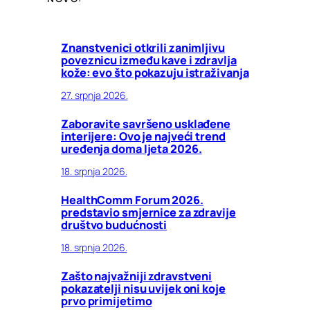
Znanstvenici otkrili zanimljivu
poveznicu između kave i zdravlja
kože: evo što pokazuju istraživanja
27. srpnja 2026.
Zaboravite savršeno usklađene
interijere: Ovo je najveći trend
uređenja doma ljeta 2026.
18. srpnja 2026.
HealthComm Forum 2026.
predstavio smjernice za zdravije
društvo budućnosti
18. srpnja 2026.
Zašto najvažniji zdravstveni
pokazatelji nisu uvijek oni koje
prvo primijetimo