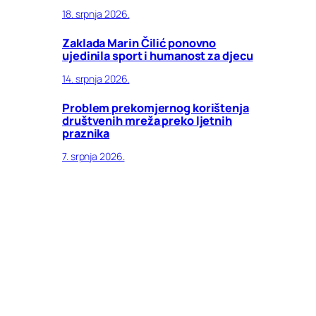
18. srpnja 2026.
Zaklada Marin Čilić ponovno
ujedinila sport i humanost za djecu
14. srpnja 2026.
Problem prekomjernog korištenja
društvenih mreža preko ljetnih
praznika
7. srpnja 2026.