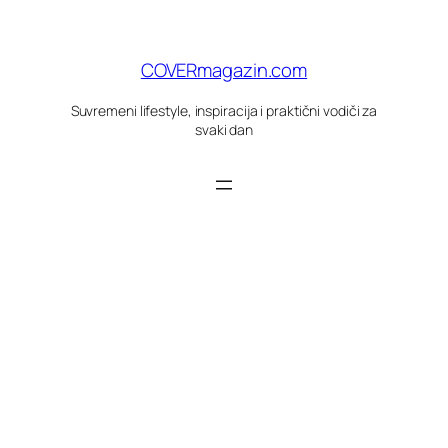
Skoči
do
sadržaja
COVERmagazin.com
Suvremeni lifestyle, inspiracija i praktični vodiči za
svaki dan