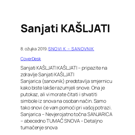
Sanjati KAŠLJATI
8. ožujka 2019.
·
SNOVI K – SANOVNIK
CoverDesk
Sanjati KAŠLJATI KAŠLJATI – pripazite na
zdravlje Sanjati KAŠLJATI
Sanjarica (sanovnik) predstavlja smjernicu
kako biste lakše razumjeli snove. Ona je
putokaz, ali vi morate čitati i shvatiti
simbole iz snova na osoban način. Samo
tako snovi će vam pomoći pri vašoj potrazi.
Sanjarica – Nevjerojatno točna SANJARICA
– abecedno TUMAČ SNOVA – Detaljno
tumačenje snova