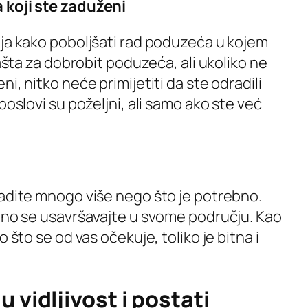
 koji ste zaduženi
eja kako poboljšati rad poduzeća u kojem
vašta za dobrobit poduzeća, ali ukoliko ne
i, nitko neće primijetiti da ste odradili
poslovi su poželjni, ali samo ako ste već
radite mnogo više nego što je potrebno.
atno se usavršavajte u svome području. Kao
 što se od vas očekuje, toliko je bitna i
 vidljivost i postati