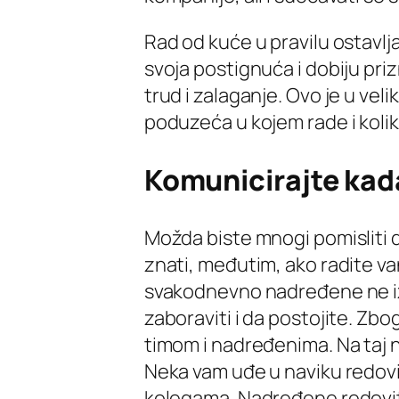
Rad od kuće u pravilu ostavlj
svoja postignuća i dobiju pri
trud i zalaganje. Ovo je u vel
poduzeća u kojem rade i koli
Komunicirajte kada
Možda biste mnogi pomisliti d
znati, međutim, ako radite va
svakodnevno nadređene ne iz
zaboraviti i da postojite. Zbo
timom i nadređenima. Na taj na
Neka vam uđe u naviku redovi
kolegama. Nadređene redovito