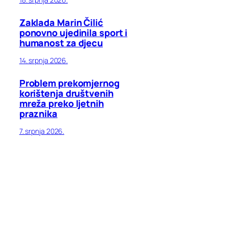
Zaklada Marin Čilić
ponovno ujedinila sport i
humanost za djecu
14. srpnja 2026.
Problem prekomjernog
korištenja društvenih
mreža preko ljetnih
praznika
7. srpnja 2026.