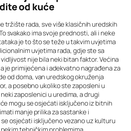
adite od kuće
e tržište rada, sve više klasičnih uredskih
To svakako ima svoje prednosti, ali i neke
taka je to što se teže u takvim uvjetima
dicionalnim uvjetima rada, gdje ste sa
dljivost nije bila neki bitan faktor. Većina
bila je primijećena i adekvatno nagrađena za
ade od doma, van uredskog okruženja
ktor, a posebno ukoliko ste zaposleni u
neki zaposlenici u uredima, a drugi
kuće mogu se osjećati isključeno iz bitnih
imati manje prilika za sastanke i
se osjećati isključeno vezano uz kulturu
 s nekim tehničkim problemima.