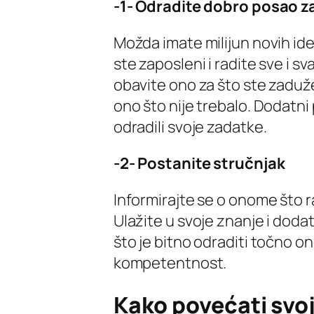
-1- Odradite dobro posao za
Možda imate milijun novih id
ste zaposleni i radite sve i s
obavite ono za što ste zadužen
ono što nije trebalo. Dodatni 
odradili svoje zadatke.
-2- Postanite stručnjak
Informirajte se o onome što 
Ulažite u svoje znanje i dod
što je bitno odraditi točno ono
kompetentnost.
Kako povećati svoju