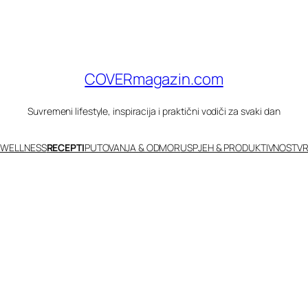
COVERmagazin.com
Suvremeni lifestyle, inspiracija i praktični vodiči za svaki dan
 WELLNESS
RECEPTI
PUTOVANJA & ODMOR
USPJEH & PRODUKTIVNOST
VR