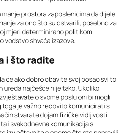
a manje prostora zaposlenicima da dijele
znanje za ono što su ostvarili, posebno za
ikoj mjeri determinirano politikom
ko vodstvo shvaća izazove.
 i što radite
a će ako dobro obavite svoj posao svi to
n ureda najčešće nije tako. Ukoliko
vještavate o svome poslu oni bi mogli
g toga je važno redovito komunicirati s
čin stvarate dojam fizičke vidljivosti.
ta i svakodnevna komunikacija s
 izvještavajte o onome što ste napravili,