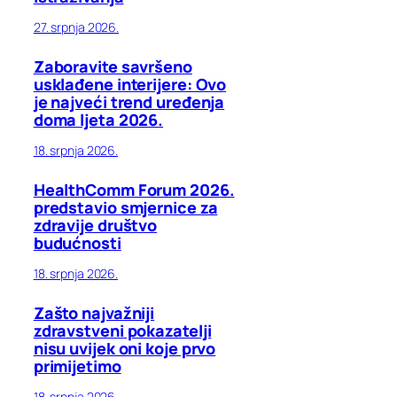
27. srpnja 2026.
Zaboravite savršeno
usklađene interijere: Ovo
je najveći trend uređenja
doma ljeta 2026.
18. srpnja 2026.
HealthComm Forum 2026.
predstavio smjernice za
zdravije društvo
budućnosti
18. srpnja 2026.
Zašto najvažniji
zdravstveni pokazatelji
nisu uvijek oni koje prvo
primijetimo
18. srpnja 2026.