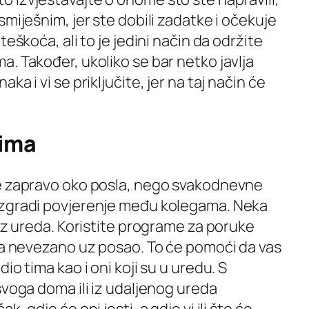
miješnim, jer ste dobili zadatke i očekuje
teškoća, ali to je jedini način da održite
. Također, ukoliko se bar netko javlja
a i vi se priključite, jer na taj način će
dima
je zapravo oko posla, nego svakodnevne
izgradi povjerenje među kolegama. Neka
 iz ureda. Koristite programe za poruke
ama nevezano uz posao. To će pomoći da vas
io tima kao i oni koji su u uredu. S
svoga doma ili iz udaljenog ureda
, gdje će oni jesti, a gdje vi ili što će