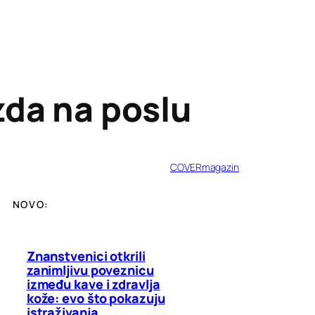
zda na poslu
COVERmagazin
NOVO:
Znanstvenici otkrili
zanimljivu poveznicu
između kave i zdravlja
kože: evo što pokazuju
istraživanja