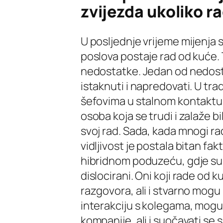
zvijezda ukoliko r
U posljednje vrijeme mijenja s
poslova postaje rad od kuće. 
nedostatke. Jedan od nedosta
istaknuti i napredovati. U tra
šefovima u stalnom kontaktu vi
osoba koja se trudi i zalaže 
svoj rad. Sada, kada mnogi r
vidljivost je postala bitan fa
hibridnom poduzeću, gdje su 
dislocirani. Oni koji rade od 
razgovora, ali i stvarno mogu 
interakciju s kolegama, mogu 
kompanije, ali i suočavati se