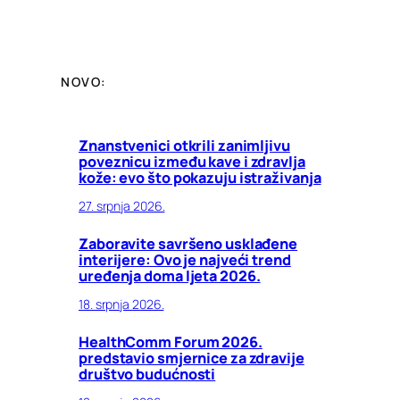
NOVO:
Znanstvenici otkrili zanimljivu
poveznicu između kave i zdravlja
kože: evo što pokazuju istraživanja
27. srpnja 2026.
Zaboravite savršeno usklađene
interijere: Ovo je najveći trend
uređenja doma ljeta 2026.
18. srpnja 2026.
HealthComm Forum 2026.
predstavio smjernice za zdravije
društvo budućnosti