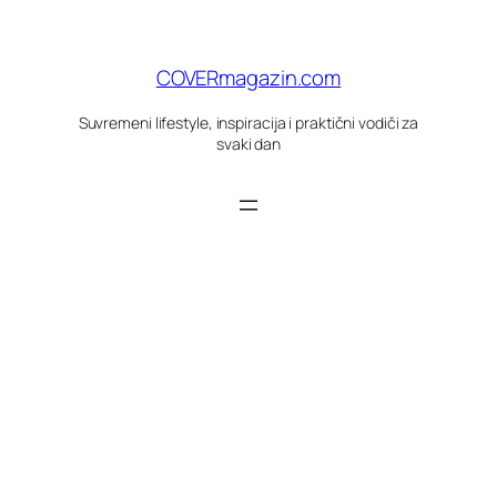
Skoči
do
sadržaja
COVERmagazin.com
Suvremeni lifestyle, inspiracija i praktični vodiči za
svaki dan