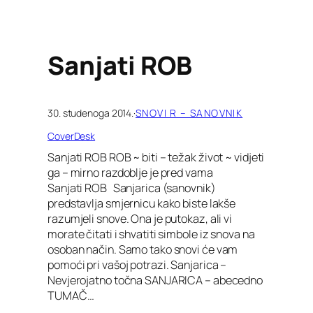
Sanjati ROB
30. studenoga 2014.
·
SNOVI R – SANOVNIK
CoverDesk
Sanjati ROB ROB ~ biti – težak život ~ vidjeti
ga – mirno razdoblje je pred vama
Sanjati ROB Sanjarica (sanovnik)
predstavlja smjernicu kako biste lakše
razumjeli snove. Ona je putokaz, ali vi
morate čitati i shvatiti simbole iz snova na
osoban način. Samo tako snovi će vam
pomoći pri vašoj potrazi. Sanjarica –
Nevjerojatno točna SANJARICA – abecedno
TUMAČ…