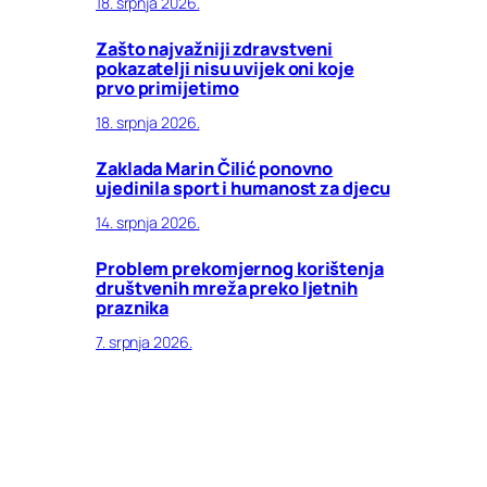
18. srpnja 2026.
Zašto najvažniji zdravstveni
pokazatelji nisu uvijek oni koje
prvo primijetimo
18. srpnja 2026.
Zaklada Marin Čilić ponovno
ujedinila sport i humanost za djecu
14. srpnja 2026.
Problem prekomjernog korištenja
društvenih mreža preko ljetnih
praznika
7. srpnja 2026.