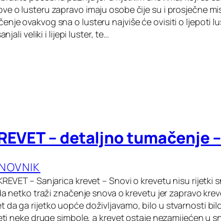
ve o lusteru zapravo imaju osobe čije su i prosječne mi
nje ovakvog sna o lusteru najviše će ovisiti o ljepoti lus
njali veliki i lijepi luster, te…
REVET – detaljno tumačenje –
ANOVNIK
KREVET – Sanjarica krevet – Snovi o krevetu nisu rijetki
 da netko traži značenje snova o krevetu jer zapravo kreve
 da ga rijetko uopće doživljavamo, bilo u stvarnosti bil
jeti neke druge simbole, a krevet ostaje nezamijećen u sn