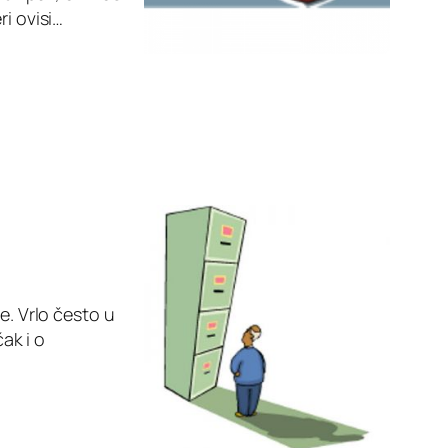
ri ovisi…
e. Vrlo često u
ak i o