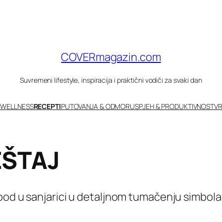
COVERmagazin.com
Suvremeni lifestyle, inspiracija i praktični vodiči za svaki dan
 WELLNESS
RECEPTI
PUTOVANJA & ODMOR
USPJEH & PRODUKTIVNOST
VR
EŠTAJ
spod u sanjarici u detaljnom tumačenju simbola