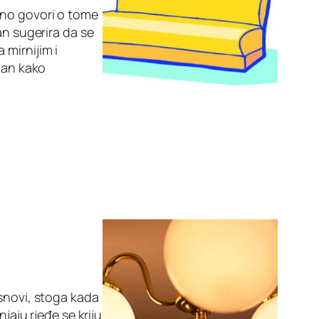
ano govori o tome
an sugerira da se
 mirnijim i
 dan kako
 snovi, stoga kada
jaju rjeđe se kriju