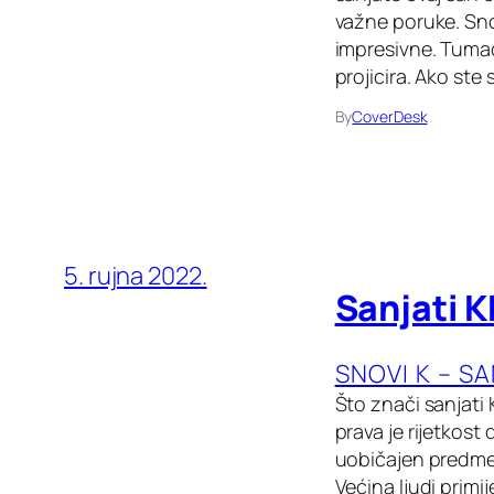
važne poruke. Sno
impresivne. Tumače
projicira. Ako ste sa
By
CoverDesk
5. rujna 2022.
Sanjati K
SNOVI K – S
Što znači sanjati 
prava je rijetkost
uobičajen predmet
Većina ljudi primi