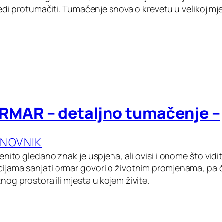
edi protumačiti. Tumačenje snova o krevetu u velikoj mje
ORMAR – detaljno tumačenje –
ANOVNIK
nito gledano znak je uspjeha, ali ovisi i onome što vidit
jama sanjati ormar govori o životnim promjenama, pa č
og prostora ili mjesta u kojem živite.