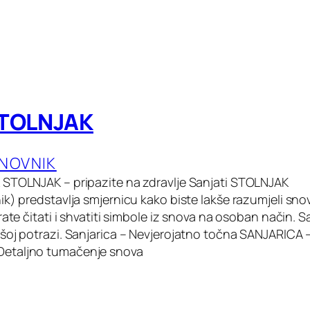
STOLNJAK
ANOVNIK
 STOLNJAK – pripazite na zdravlje Sanjati STOLNJAK
k) predstavlja smjernicu kako biste lakše razumjeli sno
rate čitati i shvatiti simbole iz snova na osoban način. 
šoj potrazi. Sanjarica – Nevjerojatno točna SANJARICA
etaljno tumačenje snova