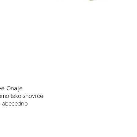
ve. Ona je
Samo tako snovi će
 – abecedno