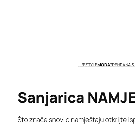
Skoči
do
sadržaja
LIFESTYLE
MODA
PREHRANA &
Sanjarica NAMJ
Što znače snovi o namještaju otkrijte i