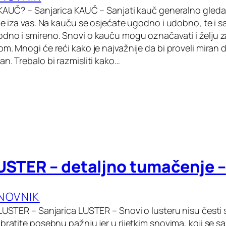
 KAUČ? – Sanjarica KAUČ – Sanjati kauč generalno gled
je iza vas. Na kauču se osjećate ugodno i udobno, te i s
dno i smireno. Snovi o kauču mogu označavati i želju za
m. Mnogi će reći kako je najvažnije da bi proveli miran
n. Trebalo bi razmisliti kako…
USTER – detaljno tumačenje –
ANOVNIK
 LUSTER – Sanjarica LUSTER – Snovi o lusteru nisu česti
bratite posebnu pažnju jer u rijetkim snovima, koji se san