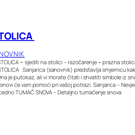
STOLICA
ANOVNIK
OLICA ~ sjediti na stolici – razočarenje ~ prazna stolica
 STOLICA Sanjarica (sanovnik) predstavlja smjernicu kak
na je putokaz, ali vi morate čitati i shvatiti simbole iz 
snovi će vam pomoći pri vašoj potrazi. Sanjarica – Nevj
cedno TUMAČ SNOVA – Detaljno tumačenje snova