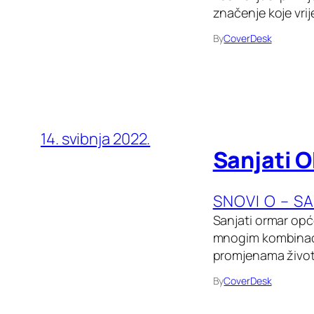
značenje koje vrij
By
CoverDesk
14. svibnja 2022.
Sanjati 
SNOVI O – S
Sanjati ormar opće
mnogim kombinaci
promjenama životn
By
CoverDesk