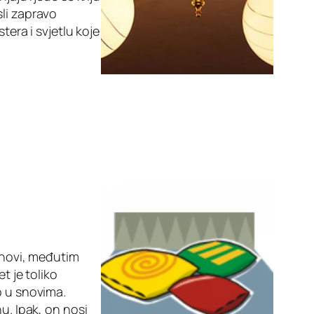
sli zapravo
tera i svjetlu koje
 snovi, međutim
t je toliko
o u snovima.
u. Ipak, on nosi