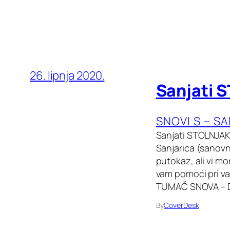
26. lipnja 2020.
Sanjati 
SNOVI S – S
Sanjati STOLNJAK
Sanjarica (sanovni
putokaz, ali vi mo
vam pomoći pri va
TUMAČ SNOVA – D
By
CoverDesk