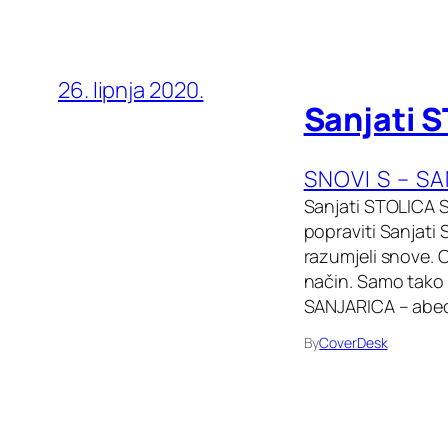
26. lipnja 2020.
Sanjati 
SNOVI S – S
Sanjati STOLICA ST
popraviti Sanjati
razumjeli snove. O
način. Samo tako 
SANJARICA – abe
By
CoverDesk