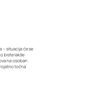
 – situacija će se
o biste lakše
snova na osoban
erojatno točna