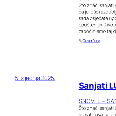
Što znači sanjati
da je loše razdobl
sada osjećate ugo
opuštenijim životo
započinjemo taj da
By
CoverDesk
5. siječnja 2025.
Sanjati L
SNOVI L – S
Što znači sanjati
sanjate ovaj san o