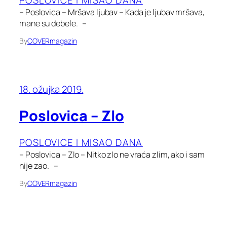
POSLOVICE I MISAO DANA
– Poslovica – Mršava ljubav – Kada je ljubav mršava,
mane su debele. –
By
COVERmagazin
18. ožujka 2019.
Poslovica – Zlo
POSLOVICE I MISAO DANA
– Poslovica – Zlo – Nitko zlo ne vraća zlim, ako i sam
nije zao. –
By
COVERmagazin