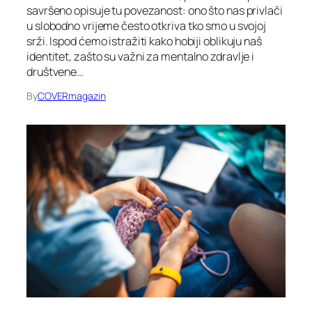
savršeno opisuje tu povezanost: ono što nas privlači
u slobodno vrijeme često otkriva tko smo u svojoj
srži. Ispod ćemo istražiti kako hobiji oblikuju naš
identitet, zašto su važni za mentalno zdravlje i
društvene…
By
COVERmagazin