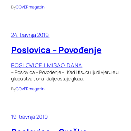
By
COVERmagazin
24. travnja 2019.
Poslovica – Povođenje
POSLOVICE I MISAO DANA
– Poslovica – Povođenje – Kad i tisuću ljudi vjeruje u
glupu stvar, ona i dalje ostaje glupa. –
By
COVERmagazin
19. travnja 2019.