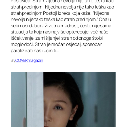
Poslovica: Strah Nijedna nevolja nije tako teška kao
strah pred njom. Nijedna nevolja nije tako teška kao
strah pred njom Postoji izreka koja kaže: “Nijedna
nevolja nije tako teška kao strah pred njom.” Ona u
sebi nosi duboku životnu mudrost, često nije sama
situacija ta koja nas najviše opterećuje, već naše
iščekivanje, zamišljanje i strah od onoga što bi
moglo doći. Strah je moćan osjećaj, sposoban
paralizirati nas i učiniti…
By
COVERmagazin