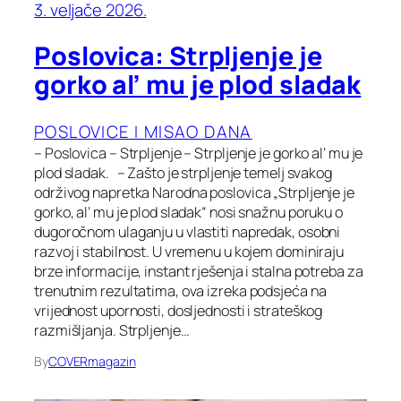
3. veljače 2026.
Poslovica: Strpljenje je
gorko al’ mu je plod sladak
POSLOVICE I MISAO DANA
– Poslovica – Strpljenje – Strpljenje je gorko al’ mu je
plod sladak. – Zašto je strpljenje temelj svakog
održivog napretka Narodna poslovica „Strpljenje je
gorko, al’ mu je plod sladak“ nosi snažnu poruku o
dugoročnom ulaganju u vlastiti napredak, osobni
razvoj i stabilnost. U vremenu u kojem dominiraju
brze informacije, instant rješenja i stalna potreba za
trenutnim rezultatima, ova izreka podsjeća na
vrijednost upornosti, dosljednosti i strateškog
razmišljanja. Strpljenje…
By
COVERmagazin