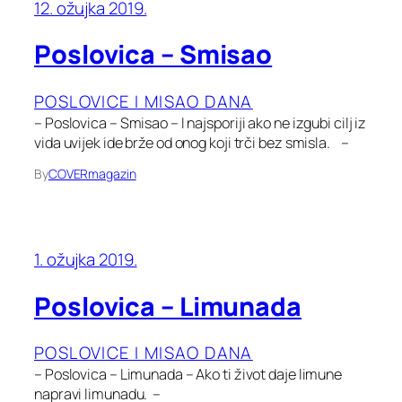
12. ožujka 2019.
Poslovica – Smisao
POSLOVICE I MISAO DANA
– Poslovica – Smisao – I najsporiji ako ne izgubi cilj iz
vida uvijek ide brže od onog koji trči bez smisla. –
By
COVERmagazin
1. ožujka 2019.
Poslovica – Limunada
POSLOVICE I MISAO DANA
– Poslovica – Limunada – Ako ti život daje limune
napravi limunadu. –