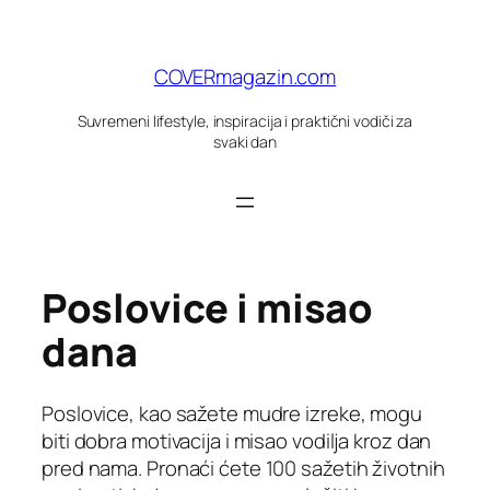
Skoči
do
sadržaja
COVERmagazin.com
Suvremeni lifestyle, inspiracija i praktični vodiči za
svaki dan
Poslovice i misao
dana
Poslovice, kao sažete mudre izreke, mogu
biti dobra motivacija i misao vodilja kroz dan
pred nama. Pronaći ćete 100 sažetih životnih