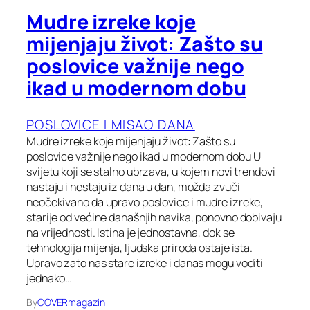
Mudre izreke koje
mijenjaju život: Zašto su
poslovice važnije nego
ikad u modernom dobu
POSLOVICE I MISAO DANA
Mudre izreke koje mijenjaju život: Zašto su
poslovice važnije nego ikad u modernom dobu U
svijetu koji se stalno ubrzava, u kojem novi trendovi
nastaju i nestaju iz dana u dan, možda zvuči
neočekivano da upravo poslovice i mudre izreke,
starije od većine današnjih navika, ponovno dobivaju
na vrijednosti. Istina je jednostavna, dok se
tehnologija mijenja, ljudska priroda ostaje ista.
Upravo zato nas stare izreke i danas mogu voditi
jednako…
By
COVERmagazin