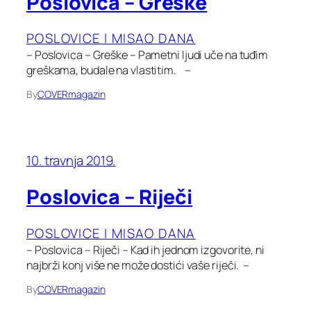
Poslovica – Greške
POSLOVICE I MISAO DANA
– Poslovica – Greške – Pametni ljudi uče na tuđim
greškama, budale na vlastitim. –
By
COVERmagazin
10. travnja 2019.
Poslovica – Riječi
POSLOVICE I MISAO DANA
– Poslovica – Riječi – Kad ih jednom izgovorite, ni
najbrži konj više ne može dostići vaše riječi. –
By
COVERmagazin