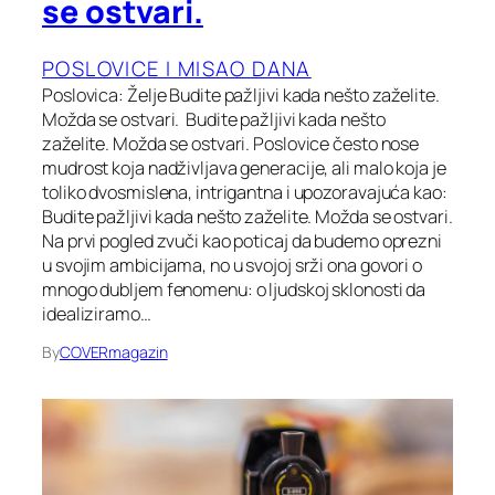
se ostvari.
POSLOVICE I MISAO DANA
Poslovica: Želje Budite pažljivi kada nešto zaželite.
Možda se ostvari. Budite pažljivi kada nešto
zaželite. Možda se ostvari. Poslovice često nose
mudrost koja nadživljava generacije, ali malo koja je
toliko dvosmislena, intrigantna i upozoravajuća kao:
Budite pažljivi kada nešto zaželite. Možda se ostvari.
Na prvi pogled zvuči kao poticaj da budemo oprezni
u svojim ambicijama, no u svojoj srži ona govori o
mnogo dubljem fenomenu: o ljudskoj sklonosti da
idealiziramo…
By
COVERmagazin