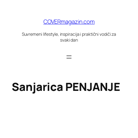
Skoči
do
sadržaja
COVERmagazin.com
Suvremeni lifestyle, inspiracija i praktični vodiči za
svaki dan
Sanjarica PENJANJE