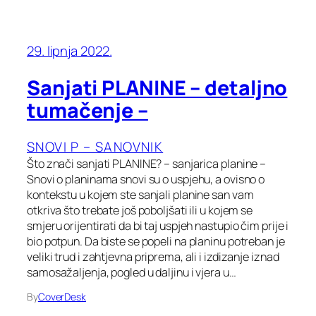
29. lipnja 2022.
Sanjati PLANINE – detaljno
tumačenje –
SNOVI P – SANOVNIK
Što znači sanjati PLANINE? – sanjarica planine –
Snovi o planinama snovi su o uspjehu, a ovisno o
kontekstu u kojem ste sanjali planine san vam
otkriva što trebate još poboljšati ili u kojem se
smjeru orijentirati da bi taj uspjeh nastupio čim prije i
bio potpun. Da biste se popeli na planinu potreban je
veliki trud i zahtjevna priprema, ali i izdizanje iznad
samosažaljenja, pogled u daljinu i vjera u…
By
CoverDesk