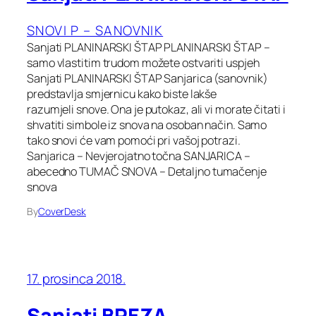
SNOVI P – SANOVNIK
Sanjati PLANINARSKI ŠTAP PLANINARSKI ŠTAP –
samo vlastitim trudom možete ostvariti uspjeh
Sanjati PLANINARSKI ŠTAP Sanjarica (sanovnik)
predstavlja smjernicu kako biste lakše
razumjeli snove. Ona je putokaz, ali vi morate čitati i
shvatiti simbole iz snova na osoban način. Samo
tako snovi će vam pomoći pri vašoj potrazi.
Sanjarica – Nevjerojatno točna SANJARICA –
abecedno TUMAČ SNOVA – Detaljno tumačenje
snova
By
CoverDesk
17. prosinca 2018.
Sanjati BREZA