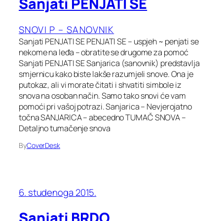
Sanjati PENJATI SE
SNOVI P – SANOVNIK
Sanjati PENJATI SE PENJATI SE – uspjeh ~ penjati se
nekome na leđa – obratite se drugome za pomoć
Sanjati PENJATI SE Sanjarica (sanovnik) predstavlja
smjernicu kako biste lakše razumjeli snove. Ona je
putokaz, ali vi morate čitati i shvatiti simbole iz
snova na osoban način. Samo tako snovi će vam
pomoći pri vašoj potrazi. Sanjarica – Nevjerojatno
točna SANJARICA – abecedno TUMAČ SNOVA –
Detaljno tumačenje snova
By
CoverDesk
6. studenoga 2015.
Sanjati BRDO