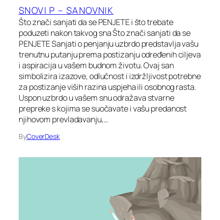
SNOVI P – SANOVNIK
Što znači sanjati da se PENJETE i što trebate
poduzeti nakon takvog sna Što znači sanjati da se
PENJETE Sanjati o penjanju uzbrdo predstavlja vašu
trenutnu putanju prema postizanju određenih ciljeva
i aspiracija u vašem budnom životu. Ovaj san
simbolizira izazove, odlučnost i izdržljivost potrebne
za postizanje viših razina uspjeha ili osobnog rasta.
Uspon uzbrdo u vašem snu odražava stvarne
prepreke s kojima se suočavate i vašu predanost
njihovom prevladavanju,…
By
CoverDesk