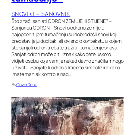
SNOVI O – SANOVNIK
Što znači sanjati ODRON ZEMLJE ili STIJENE? –
Sanjarica ODRON – Snovi o odronu zemlje u
najopćenitijem tumačenju su dobrodošli snovi koji
predstavljaju dobitak, ali ovisno o kontekstu u kojem
ste sanjali odron trebate tražiti i tumačenje snova.
Sanjati odron može biti i znak kako ćete uskoro
vidjeti osobu koja vam je nekad davno značila mnogo
u životu. Sanjate li odron s litice to simbolizira kako
imate manjak kontrole nad…
By
CoverDesk