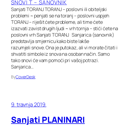
SNOVI T – SANOVNIK
Sanjati TORANJ TORANJ – poslovni ili obiteljski
problemi ~ penjati se na toranj – poslovni uspjeh
TORANJ – riješit ćete probleme, ali time ćete
izazvati zavist drugih ljudi ~ vrh tornja – stići ćete na
poslovni vrh Sanjati TORANJ Sanjarica (sanovnik)
predstavlja smjernicu kako biste lakše
razumjeli snove. Ona je putokaz, ali vi morate čitati i
shvatiti simbole iz snova na osoban način. Samo
tako snovi će vam pomoći pri vašoj potrazi.
Sanjarica…
By
CoverDesk
9. travnja 2019.
Sanjati PLANINARI