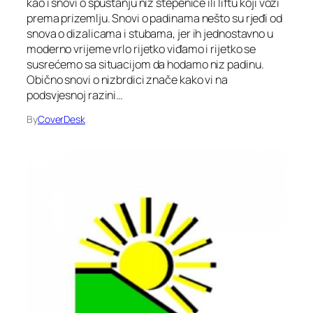
kao i snovi o spuštanju niz stepenice ili liftu koji vozi
prema prizemlju. Snovi o padinama nešto su rjeđi od
snova o dizalicama i stubama, jer ih jednostavno u
moderno vrijeme vrlo rijetko viđamo i rijetko se
susrećemo sa situacijom da hodamo niz padinu.
Obično snovi o nizbrdici znače kako vi na
podsvjesnoj razini…
By
CoverDesk