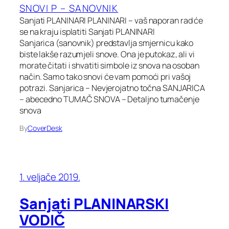
SNOVI P – SANOVNIK
Sanjati PLANINARI PLANINARI – vaš naporan rad će
se na kraju isplatiti Sanjati PLANINARI
Sanjarica (sanovnik) predstavlja smjernicu kako
biste lakše razumjeli snove. Ona je putokaz, ali vi
morate čitati i shvatiti simbole iz snova na osoban
način. Samo tako snovi će vam pomoći pri vašoj
potrazi. Sanjarica – Nevjerojatno točna SANJARICA
– abecedno TUMAČ SNOVA – Detaljno tumačenje
snova
By
CoverDesk
1. veljače 2019.
Sanjati PLANINARSKI
VODIČ