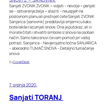
Sanjati ZVONIK ZVONIK ~ vidjeti – nevolje ~ penjati
se – ostvarenje želja ~ silaziti – neuspjeh na
poslovnom planu ali preživjet ćete Sanjati ZVONIK
Sanjarica (sanovnik) predstavlja smjernicu kako
biste lakše razumjeli snove. Ona je putokaz, ali vi
morate čitati i shvatiti simbole iz snova na osoban
način. Samo tako snovi će vam pomoći pri vašoj
potrazi. Sanjarica – Nevjerojatno točna SANJARICA
– abecedno TUMAČ SNOVA – Detaljno tumačenje
snova
By
CoverDesk
7. srpnja 2020.
Sanjati TORANJ