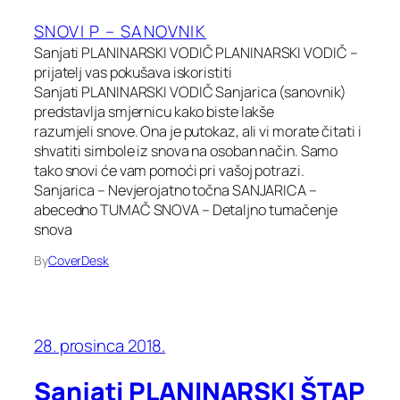
SNOVI P – SANOVNIK
Sanjati PLANINARSKI VODIČ PLANINARSKI VODIČ –
prijatelj vas pokušava iskoristiti
Sanjati PLANINARSKI VODIČ Sanjarica (sanovnik)
predstavlja smjernicu kako biste lakše
razumjeli snove. Ona je putokaz, ali vi morate čitati i
shvatiti simbole iz snova na osoban način. Samo
tako snovi će vam pomoći pri vašoj potrazi.
Sanjarica – Nevjerojatno točna SANJARICA –
abecedno TUMAČ SNOVA – Detaljno tumačenje
snova
By
CoverDesk
28. prosinca 2018.
Sanjati PLANINARSKI ŠTAP