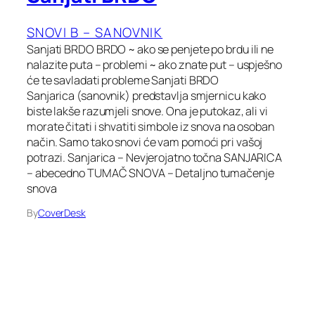
SNOVI B – SANOVNIK
Sanjati BRDO BRDO ~ ako se penjete po brdu ili ne
nalazite puta – problemi ~ ako znate put – uspješno
će te savladati probleme Sanjati BRDO
Sanjarica (sanovnik) predstavlja smjernicu kako
biste lakše razumjeli snove. Ona je putokaz, ali vi
morate čitati i shvatiti simbole iz snova na osoban
način. Samo tako snovi će vam pomoći pri vašoj
potrazi. Sanjarica – Nevjerojatno točna SANJARICA
– abecedno TUMAČ SNOVA – Detaljno tumačenje
snova
By
CoverDesk