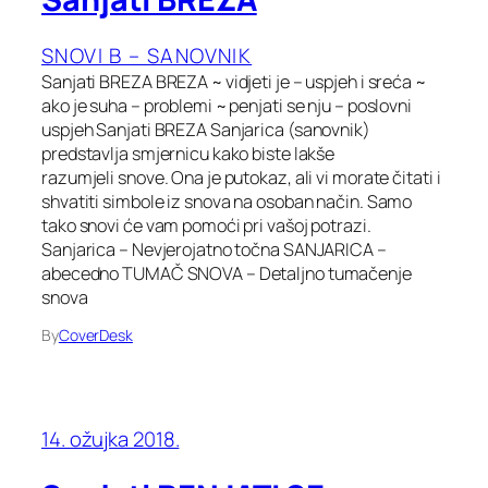
SNOVI B – SANOVNIK
Sanjati BREZA BREZA ~ vidjeti je – uspjeh i sreća ~
ako je suha – problemi ~ penjati se nju – poslovni
uspjeh Sanjati BREZA Sanjarica (sanovnik)
predstavlja smjernicu kako biste lakše
razumjeli snove. Ona je putokaz, ali vi morate čitati i
shvatiti simbole iz snova na osoban način. Samo
tako snovi će vam pomoći pri vašoj potrazi.
Sanjarica – Nevjerojatno točna SANJARICA –
abecedno TUMAČ SNOVA – Detaljno tumačenje
snova
By
CoverDesk
14. ožujka 2018.