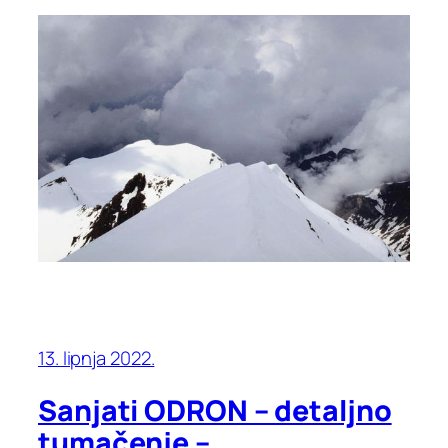
13. lipnja 2022.
Sanjati ODRON – detaljno
tumačenje –