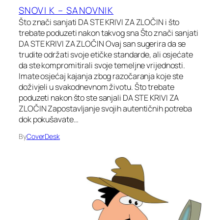
SNOVI K – SANOVNIK
Što znači sanjati DA STE KRIVI ZA ZLOČIN i što
trebate poduzeti nakon takvog sna Što znači sanjati
DA STE KRIVI ZA ZLOČIN Ovaj san sugerira da se
trudite održati svoje etičke standarde, ali osjećate
da ste kompromitirali svoje temeljne vrijednosti.
Imate osjećaj kajanja zbog razočaranja koje ste
doživjeli u svakodnevnom životu. Što trebate
poduzeti nakon što ste sanjali DA STE KRIVI ZA
ZLOČIN Zapostavljanje svojih autentičnih potreba
dok pokušavate…
By
CoverDesk