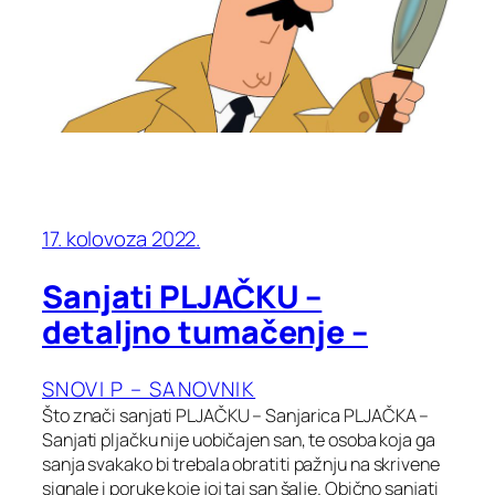
17. kolovoza 2022.
Sanjati PLJAČKU –
detaljno tumačenje –
SNOVI P – SANOVNIK
Što znači sanjati PLJAČKU – Sanjarica PLJAČKA –
Sanjati pljačku nije uobičajen san, te osoba koja ga
sanja svakako bi trebala obratiti pažnju na skrivene
signale i poruke koje joj taj san šalje. Obično sanjati