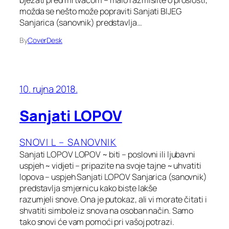
možda se nešto može popraviti Sanjati BIJEG
Sanjarica (sanovnik) predstavlja…
By
CoverDesk
10. rujna 2018.
Sanjati LOPOV
SNOVI L – SANOVNIK
Sanjati LOPOV LOPOV ~ biti – poslovni ili ljubavni
uspjeh ~ vidjeti – pripazite na svoje tajne ~ uhvatiti
lopova – uspjeh Sanjati LOPOV Sanjarica (sanovnik)
predstavlja smjernicu kako biste lakše
razumjeli snove. Ona je putokaz, ali vi morate čitati i
shvatiti simbole iz snova na osoban način. Samo
tako snovi će vam pomoći pri vašoj potrazi.