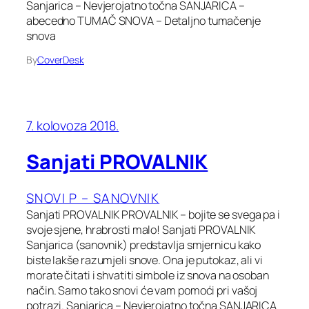
Sanjarica – Nevjerojatno točna SANJARICA –
abecedno TUMAČ SNOVA – Detaljno tumačenje
snova
By
CoverDesk
7. kolovoza 2018.
Sanjati PROVALNIK
SNOVI P – SANOVNIK
Sanjati PROVALNIK PROVALNIK – bojite se svega pa i
svoje sjene, hrabrosti malo! Sanjati PROVALNIK
Sanjarica (sanovnik) predstavlja smjernicu kako
biste lakše razumjeli snove. Ona je putokaz, ali vi
morate čitati i shvatiti simbole iz snova na osoban
način. Samo tako snovi će vam pomoći pri vašoj
potrazi. Sanjarica – Nevjerojatno točna SANJARICA