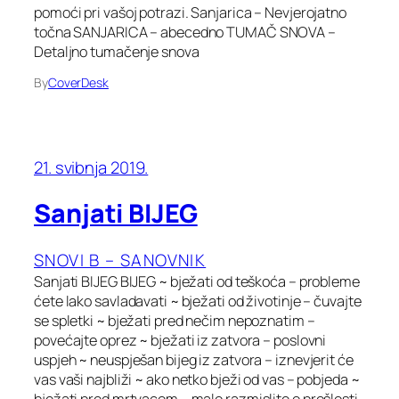
pomoći pri vašoj potrazi. Sanjarica – Nevjerojatno
točna SANJARICA – abecedno TUMAČ SNOVA –
Detaljno tumačenje snova
By
CoverDesk
21. svibnja 2019.
Sanjati BIJEG
SNOVI B – SANOVNIK
Sanjati BIJEG BIJEG ~ bježati od teškoća – probleme
ćete lako savladavati ~ bježati od životinje – čuvajte
se spletki ~ bježati pred nečim nepoznatim –
povećajte oprez ~ bježati iz zatvora – poslovni
uspjeh ~ neuspješan bijeg iz zatvora – iznevjerit će
vas vaši najbliži ~ ako netko bježi od vas – pobjeda ~
bježati pred mrtvacom – malo razmislite o prošlosti,