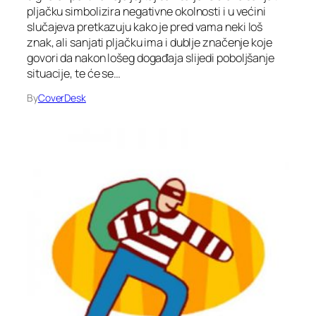
pljačku simbolizira negativne okolnosti i u većini
slučajeva pretkazuju kako je pred vama neki loš
znak, ali sanjati pljačku ima i dublje značenje koje
govori da nakon lošeg događaja slijedi poboljšanje
situacije, te će se…
By
CoverDesk