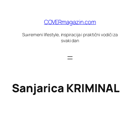
Skoči
do
sadržaja
COVERmagazin.com
Suvremeni lifestyle, inspiracija i praktični vodiči za
svaki dan
Sanjarica KRIMINAL