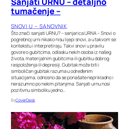
Sanjati URNU – detaljno
tumačenje –
SNOVI U – SANOVNIK
Što znači sanjati URNU? – sanjarica URNA – Snovi o
pogrebnoj urni nikako nisu lijepi snovi, a u takvom se
kontekstu i interpretiraju. Takvi snovi u pravilu
govore o gubitcima, odlasku nekih osoba iz našeg
života, materijalnim gubitcima ili gubitku dobrog
raspoloženja ili depresiji. Gubitak može biti i
simboličan gubitak razuma u određenim
situacijama, odnosno da se ponašate neprikladno i
nerazumno po nekim pitanjima. Sanjati urnu nosi
pozitivnu simboliku jedno…
By
CoverDesk