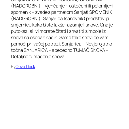
(NADGROBNI) – vjenčanje ~ oštećeni ili polomljeni
spomenik – svađe s partnerom Sanjati SPOMENIK
(NADGROBNI) Sanjarica (sanovnik) predstavlja
smjernicu kako biste lakše razumjeli snove. Ona je
putokaz, ali vi morate čitati i shvatiti simbole iz
snova na osoban način. Samo tako snovi će vam
pomoći pri vašoj potrazi. Sanjarica – Nevjerojatno
točna SANJARICA – abecedno TUMAČ SNOVA –
Detaljno tumačenje snova
By
CoverDesk