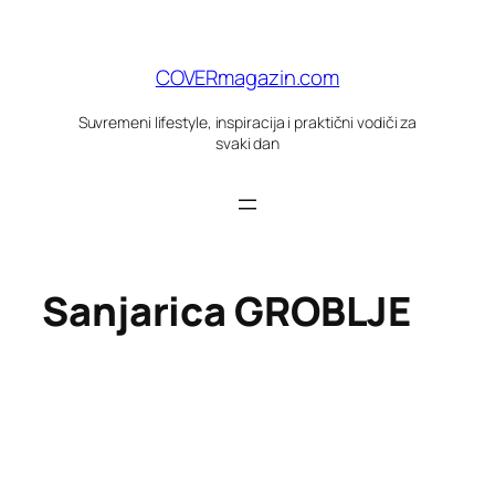
Skoči
do
sadržaja
COVERmagazin.com
Suvremeni lifestyle, inspiracija i praktični vodiči za
svaki dan
Sanjarica GROBLJE