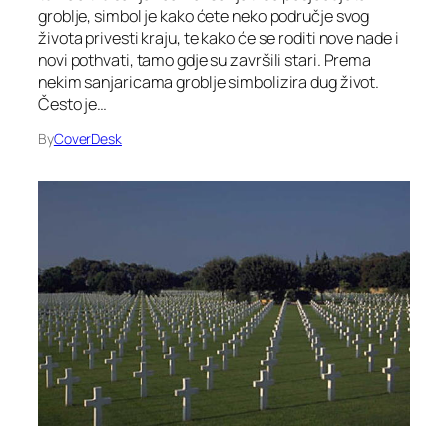
groblje, simbol je kako ćete neko područje svog
života privesti kraju, te kako će se roditi nove nade i
novi pothvati, tamo gdje su završili stari. Prema
nekim sanjaricama groblje simbolizira dug život.
Često je…
By
CoverDesk