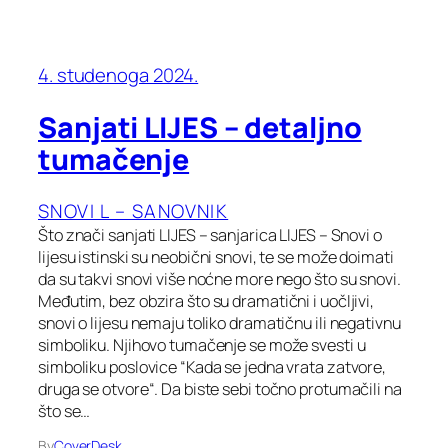
4. studenoga 2024.
Sanjati LIJES – detaljno
tumačenje
SNOVI L – SANOVNIK
Što znači sanjati LIJES – sanjarica LIJES – Snovi o
lijesu istinski su neobični snovi, te se može doimati
da su takvi snovi više noćne more nego što su snovi.
Međutim, bez obzira što su dramatični i uočljivi,
snovi o lijesu nemaju toliko dramatičnu ili negativnu
simboliku. Njihovo tumačenje se može svesti u
simboliku poslovice “Kada se jedna vrata zatvore,
druga se otvore“. Da biste sebi točno protumačili na
što se…
By
CoverDesk