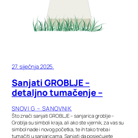
27. siječnja 2025.
Sanjati GROBLJE –
detaljno tumačenje –
SNOVI G – SANOVNIK
Što znači sanjati GROBLJE – sanjarica groblje –
Groblja su simboli kraja, ali ako ste vjernik, za vas su
simbol nade i novog početka, te ih tako treba i
tumačiti u sanjaricama. Sanjati da posjećujete