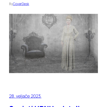
By
CoverDesk
28. veljače 2023.