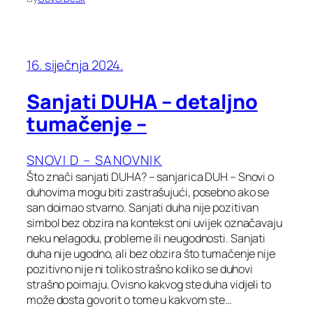
16. siječnja 2024.
Sanjati DUHA – detaljno
tumačenje –
SNOVI D – SANOVNIK
Što znači sanjati DUHA? – sanjarica DUH – Snovi o
duhovima mogu biti zastrašujući, posebno ako se
san doimao stvarno. Sanjati duha nije pozitivan
simbol bez obzira na kontekst oni uvijek označavaju
neku nelagodu, probleme ili neugodnosti. Sanjati
duha nije ugodno, ali bez obzira što tumačenje nije
pozitivno nije ni toliko strašno koliko se duhovi
strašno poimaju. Ovisno kakvog ste duha vidjeli to
može dosta govorit o tome u kakvom ste…