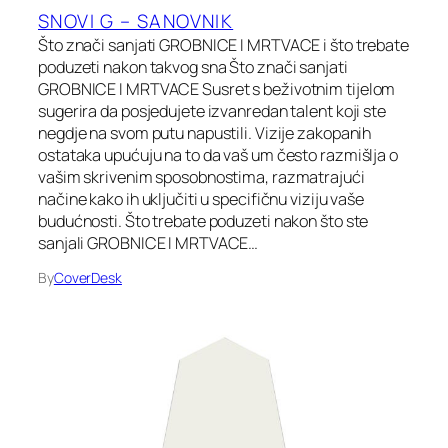
SNOVI G – SANOVNIK
Što znači sanjati GROBNICE I MRTVACE i što trebate
poduzeti nakon takvog sna Što znači sanjati
GROBNICE I MRTVACE Susret s beživotnim tijelom
sugerira da posjedujete izvanredan talent koji ste
negdje na svom putu napustili. Vizije zakopanih
ostataka upućuju na to da vaš um često razmišlja o
vašim skrivenim sposobnostima, razmatrajući
načine kako ih uključiti u specifičnu viziju vaše
budućnosti. Što trebate poduzeti nakon što ste
sanjali GROBNICE I MRTVACE…
By
CoverDesk