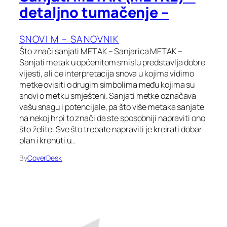
detaljno tumačenje –
SNOVI M – SANOVNIK
Što znači sanjati METAK – Sanjarica METAK –
Sanjati metak u općenitom smislu predstavlja dobre
vijesti, ali će interpretacija snova u kojima vidimo
metke ovisiti o drugim simbolima među kojima su
snovi o metku smješteni. Sanjati metke označava
vašu snagu i potencijale, pa što više metaka sanjate
na nekoj hrpi to znači da ste sposobniji napraviti ono
što želite. Sve što trebate napraviti je kreirati dobar
plan i krenuti u…
By
CoverDesk