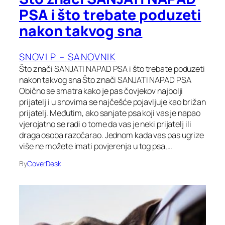
PSA i što trebate poduzeti
nakon takvog sna
SNOVI P – SANOVNIK
Što znači SANJATI NAPAD PSA i što trebate poduzeti
nakon takvog sna Što znači SANJATI NAPAD PSA
Obično se smatra kako je pas čovjekov najbolji
prijatelj i u snovima se najčešće pojavljuje kao brižan
prijatelj. Međutim, ako sanjate psa koji vas je napao
vjerojatno se radi o tome da vas je neki prijatelj ili
draga osoba razočarao. Jednom kada vas pas ugrize
više ne možete imati povjerenja u tog psa,…
By
CoverDesk