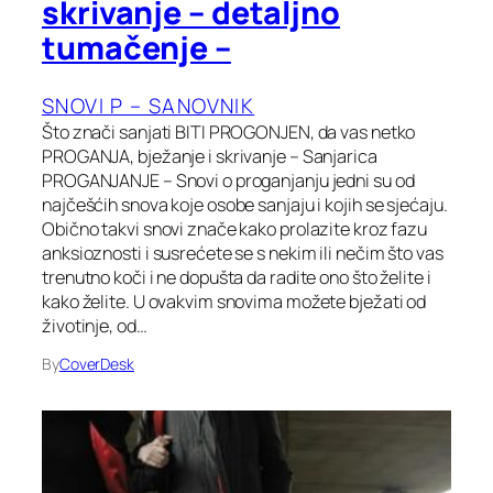
skrivanje – detaljno
tumačenje –
SNOVI P – SANOVNIK
Što znači sanjati BITI PROGONJEN, da vas netko
PROGANJA, bježanje i skrivanje – Sanjarica
PROGANJANJE – Snovi o proganjanju jedni su od
najčešćih snova koje osobe sanjaju i kojih se sjećaju.
Obično takvi snovi znače kako prolazite kroz fazu
anksioznosti i susrećete se s nekim ili nečim što vas
trenutno koči i ne dopušta da radite ono što želite i
kako želite. U ovakvim snovima možete bježati od
životinje, od…
By
CoverDesk