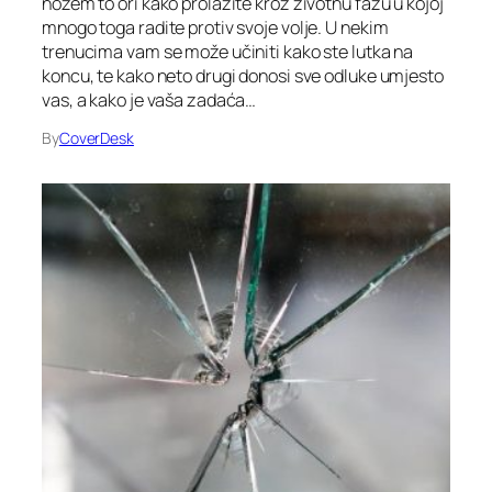
nožem to ori kako prolazite kroz životnu fazu u kojoj
mnogo toga radite protiv svoje volje. U nekim
trenucima vam se može učiniti kako ste lutka na
koncu, te kako neto drugi donosi sve odluke umjesto
vas, a kako je vaša zadaća…
By
CoverDesk