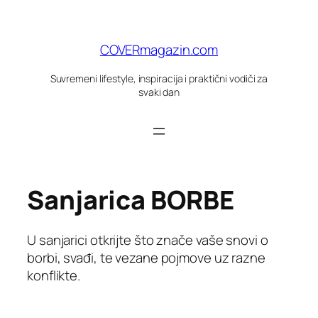
Skoči
do
sadržaja
COVERmagazin.com
Suvremeni lifestyle, inspiracija i praktični vodiči za
svaki dan
Sanjarica BORBE
U sanjarici otkrijte što znače vaše snovi o
borbi, svađi, te vezane pojmove uz razne
konflikte.