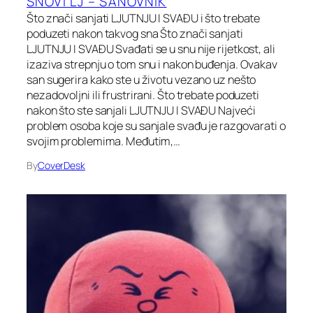
SNOVI LJ – SANOVNIK
Što znači sanjati LJUTNJU I SVAĐU i što trebate
poduzeti nakon takvog sna Što znači sanjati
LJUTNJU I SVAĐU Svađati se u snu nije rijetkost, ali
izaziva strepnju o tom snu i nakon buđenja. Ovakav
san sugerira kako ste u životu vezano uz nešto
nezadovoljni ili frustrirani. Što trebate poduzeti
nakon što ste sanjali LJUTNJU I SVAĐU Najveći
problem osoba koje su sanjale svađu je razgovarati o
svojim problemima. Međutim,…
By
CoverDesk