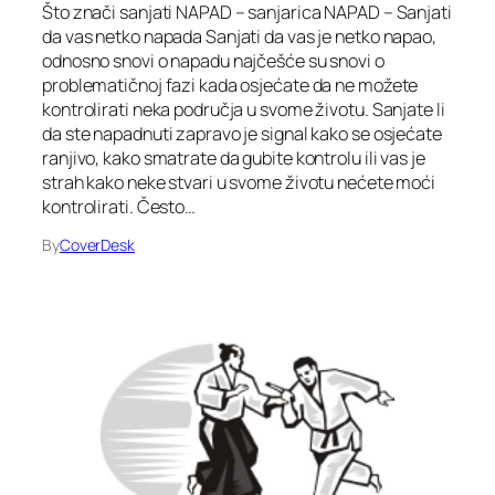
Što znači sanjati NAPAD – sanjarica NAPAD – Sanjati
da vas netko napada Sanjati da vas je netko napao,
odnosno snovi o napadu najčešće su snovi o
problematičnoj fazi kada osjećate da ne možete
kontrolirati neka područja u svome životu. Sanjate li
da ste napadnuti zapravo je signal kako se osjećate
ranjivo, kako smatrate da gubite kontrolu ili vas je
strah kako neke stvari u svome životu nećete moći
kontrolirati. Često…
By
CoverDesk