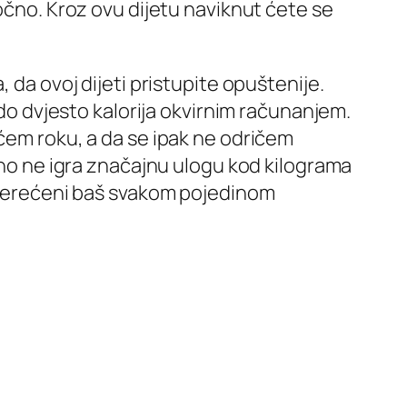
ročno. Kroz ovu dijetu naviknut ćete se
 da ovoj dijeti pristupite opuštenije.
 do dvjesto kalorija okvirnim računanjem.
ećem roku, a da se ipak ne odričem
evno ne igra značajnu ulogu kod kilograma
opterećeni baš svakom pojedinom