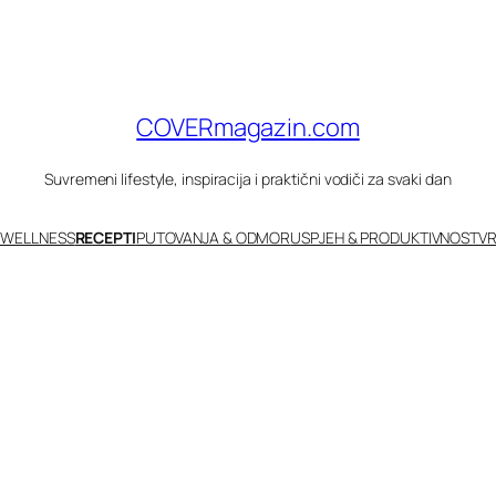
COVERmagazin.com
Suvremeni lifestyle, inspiracija i praktični vodiči za svaki dan
 WELLNESS
RECEPTI
PUTOVANJA & ODMOR
USPJEH & PRODUKTIVNOST
VR