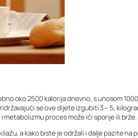
rebno oko 2500 kalorija dnevno, s unosom 100
idržavajući se ove dijete izgubiti 3 – 5, kilogra
 i metabolizmu proces može ići sporije ili brže.
lažu, a kako biste je održali i dalje pazite na 