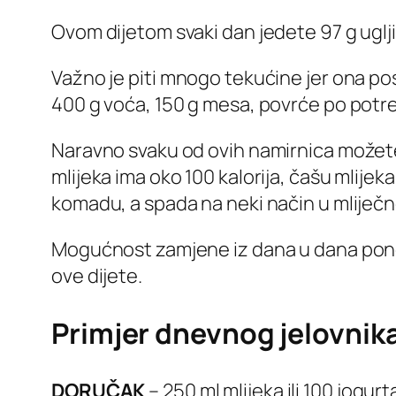
Ovom dijetom svaki dan jedete 97 g uglji
Važno je piti mnogo tekućine jer ona pos
400 g voća, 150 g mesa, povrće po potre
Naravno svaku od ovih namirnica možete
mlijeka ima oko 100 kalorija, čašu mlije
komadu, a spada na neki način u mliječ
Mogućnost zamjene iz dana u dana ponek
ove dijete.
Primjer dnevnog jelovnik
DORUČAK
– 250 ml mlijeka ili 100 jogurt