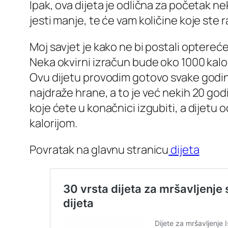
Ipak, ova dijeta je odlična za početak n
jesti manje, te će vam količine koje ste r
Moj savjet je kako ne bi postali optereće
Neka okvirni izračun bude oko 1000 kalori
Ovu dijetu provodim gotovo svake godine
najdraže hrane, a to je već nekih 20 god
koje ćete u konačnici izgubiti, a dijet
kalorijom.
Povratak na glavnu stranicu
dijeta