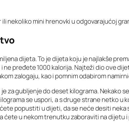
 ili nekoliko mini hrenovki u odgovarajućoj gra
stvo
iljena dijeta. To je dijeta koju je najlakše pre
 i ne pređete 1000 kalorija. Najteži dio ove dijet
kom zalogaju, kao i pomnim odabirom namirnica
 je za gubljenje do deset kilograma. Nekako s
 kilograma se uspori, a s druge strane netko u 
ete popustiti u dijeti, da se neće desiti neka 
a ćete u nekom trenutku zaboraviti na dijetu i 