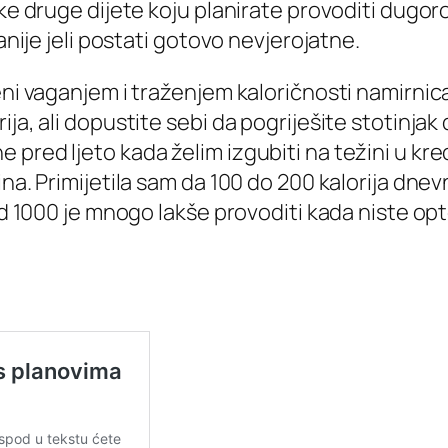
eke druge dijete koju planirate provoditi dugo
anije jeli postati gotovo nevjerojatne.
ni vaganjem i traženjem kaloričnosti namirnica,
ja, ali dopustite sebi da pogriješite stotinjak
 pred ljeto kada želim izgubiti na težini u kr
ina. Primijetila sam da 100 do 200 kalorija dn
u od 1000 je mnogo lakše provoditi kada niste 