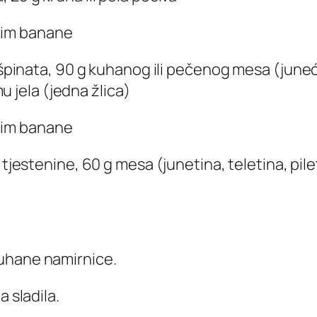
osim banane
li špinata, 90 g kuhanog ili pečenog mesa (juneć
mu jela (jedna žlica)
osim banane
 tjestenine, 60 g mesa (junetina, teletina, piletina
kuhane namirnice.
a sladila.