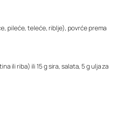
e, pileće, teleće, riblje), povrće prema
 ili riba) ili 15 g sira, salata, 5 g ulja za