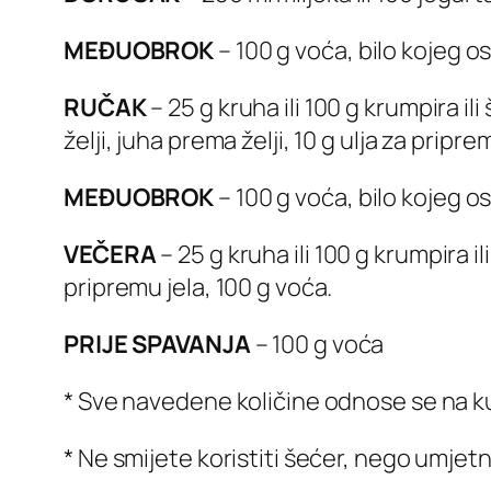
MEĐUOBROK
– 100 g voća, bilo kojeg 
RUČAK
– 25 g kruha ili 100 g krumpira i
želji, juha prema želji, 10 g ulja za pripre
MEĐUOBROK
– 100 g voća, bilo kojeg 
VEČERA
– 25 g kruha ili 100 g krumpira ili
pripremu jela, 100 g voća.
PRIJE SPAVANJA
– 100 g voća
* Sve navedene količine odnose se na 
* Ne smijete koristiti šećer, nego umjetn