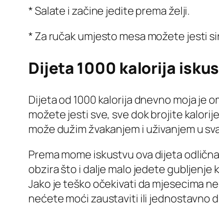
* Salate i začine jedite prema želji.
* Za ručak umjesto mesa možete jesti sir
Dijeta 1000 kalorija isku
Dijeta od 1000 kalorija dnevno moja je om
možete jesti sve, sve dok brojite kalorije
može dužim žvakanjem i uživanjem u sva
Prema mome iskustvu ova dijeta odlična
obzira što i dalje malo jedete gubljenje
Jako je teško očekivati da mjesecima neć
nećete moći zaustaviti ili jednostavno d