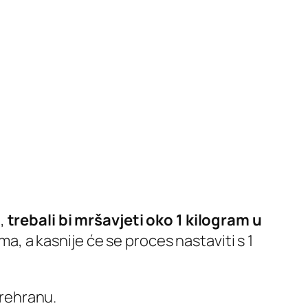
0,
trebali bi mršavjeti oko 1 kilogram u
ma, a kasnije će se proces nastaviti s 1
prehranu.