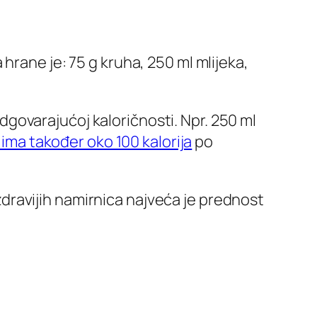
hrane je: 75 g kruha, 250 ml mlijeka,
govarajućoj kaloričnosti. Npr. 250 ml
i ima također oko 100 kalorija
po
ravijih namirnica najveća je prednost