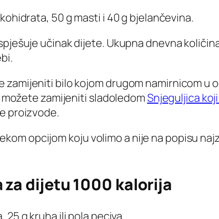
kohidrata, 50 g masti i 40 g bjelančevina.
pješuje učinak dijete. Ukupna dnevna količina 
bi.
 zamijeniti bilo kojom drugom namirnicom u od
ka možete zamijeniti sladoledom
Snjeguljica koj
ne proizvode.
om opcijom koju volimo a nije na popisu najzd
a
za dijetu 1000 kalorija
a, 25 g kruha ili pola peciva