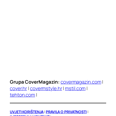
Grupa CoverMagazin:
covermagazin.com
|
cover.hr
|
covermstyle.hr
|
mstil.com
|
tehton.com
|
UVJETI KORIŠTENJA
|
PRAVILA O PRIVATNOSTI
|