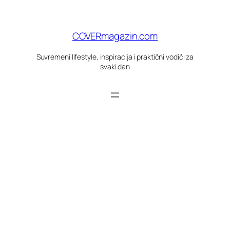
Skoči
do
sadržaja
COVERmagazin.com
Suvremeni lifestyle, inspiracija i praktični vodiči za
svaki dan