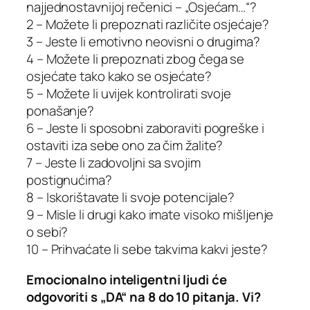
najjednostavnijoj rečenici – „Osjećam…“?
2 – Možete li prepoznati različite osjećaje?
3 – Jeste li emotivno neovisni o drugima?
4 – Možete li prepoznati zbog čega se
osjećate tako kako se osjećate?
5 – Možete li uvijek kontrolirati svoje
ponašanje?
6 – Jeste li sposobni zaboraviti pogreške i
ostaviti iza sebe ono za čim žalite?
7 – Jeste li zadovoljni sa svojim
postignućima?
8 – Iskorištavate li svoje potencijale?
9 – Misle li drugi kako imate visoko mišljenje
o sebi?
10 – Prihvaćate li sebe takvima kakvi jeste?
Emocionalno inteligentni ljudi će
odgovoriti s „DA“ na 8 do 10 pitanja. Vi?