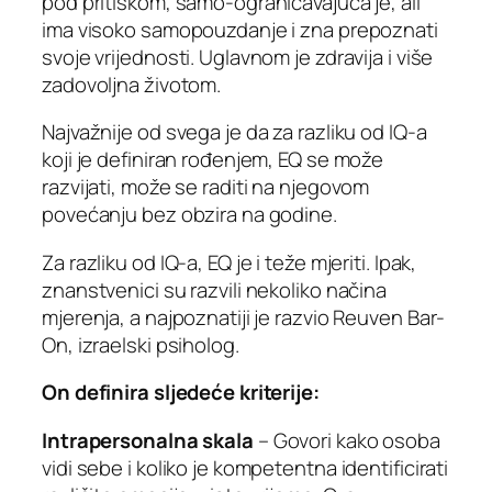
pod pritiskom, samo-ograničavajuća je, ali
ima visoko samopouzdanje i zna prepoznati
svoje vrijednosti. Uglavnom je zdravija i više
zadovoljna životom.
Najvažnije od svega je da za razliku od IQ-a
koji je definiran rođenjem, EQ se može
razvijati, može se raditi na njegovom
povećanju bez obzira na godine.
Za razliku od IQ-a, EQ je i teže mjeriti. Ipak,
znanstvenici su razvili nekoliko načina
mjerenja, a najpoznatiji je razvio Reuven Bar-
On, izraelski psiholog.
On definira sljedeće kriterije:
Intrapersonalna skala
– Govori kako osoba
vidi sebe i koliko je kompetentna identificirati