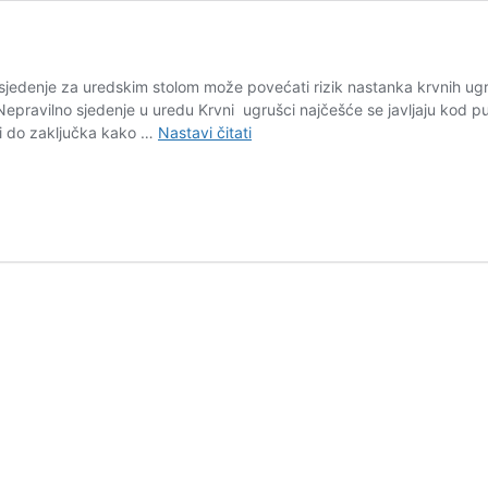
sjedenje za uredskim stolom može povećati rizik nastanka krvnih ugruš
Nepravilno sjedenje u uredu Krvni ugrušci najčešće se javljaju kod p
Kako
i do zaključka kako …
Nastavi čitati
ostati
zdrav
u
uredu