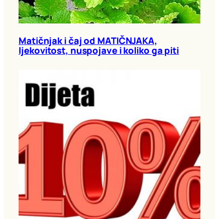
Matičnjak i čaj od MATIČNJAKA,
ljekovitost, nuspojave i koliko ga piti