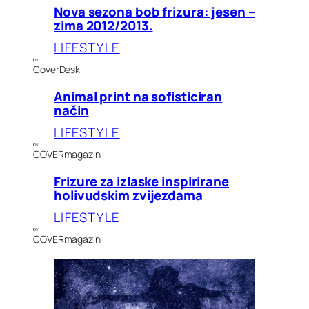
Nova sezona bob frizura: jesen –
zima 2012/2013.
LIFESTYLE
by
CoverDesk
Animal print na sofisticiran
način
LIFESTYLE
by
COVERmagazin
Frizure za izlaske inspirirane
holivudskim zvijezdama
LIFESTYLE
by
COVERmagazin