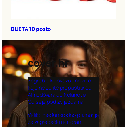
DIJETA 10 posto
cover.hr
Zagreb u kolovozu ima kino
koje ne želite propustiti: od
Almodóvara do Nolanove
Odiseje pod zvijezdama
27. srpnja 2026.
Veliko međunarodno priznanje
za zagrebački restoran: