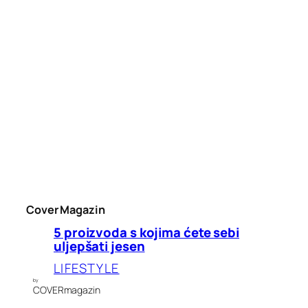
Cover Magazin
5 proizvoda s kojima ćete sebi
uljepšati jesen
LIFESTYLE
by
COVERmagazin