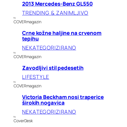
2013 Mercedes-Benz GL550
TRENDING & ZANIMLJIVO
by
COVERmagazin
Crne kožne haljine na crvenom
tepihu
NEKATEGORIZIRANO
by
COVERmagazin
Zavodljivi stil pedesetih
LIFESTYLE
by
COVERmagazin
Victoria Beckham nosi traperice
širokih nogavica
NEKATEGORIZIRANO
by
CoverDesk