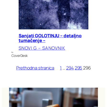
Sanjati GOLOTINJU – detaljno
tumačenje –
SNOVI G – SANOVNIK
by
CoverDesk
Prethodna stranica
1
…
294
295
296