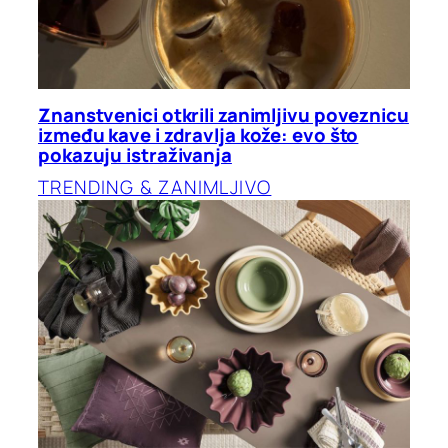
Znanstvenici otkrili zanimljivu poveznicu
između kave i zdravlja kože: evo što
pokazuju istraživanja
TRENDING & ZANIMLJIVO