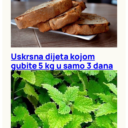
Uskrsna dijeta kojom
gubite 5 kg u samo 3 dana