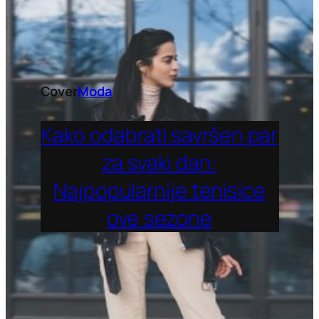
Cover
Moda
Kako odabrati savršen par
za svaki dan:
Najpopularnije tenisice
ove sezone