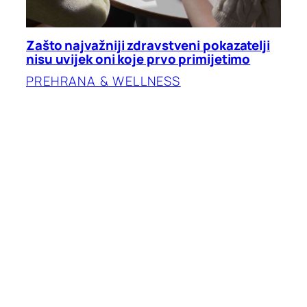
Zašto najvažniji zdravstveni pokazatelji
nisu uvijek oni koje prvo primijetimo
PREHRANA & WELLNESS