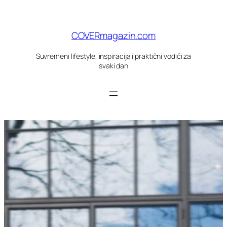
Skoči
do
sadržaja
COVERmagazin.com
Suvremeni lifestyle, inspiracija i praktični vodiči za
svaki dan