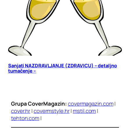
Sanjati NAZDRAVLJANJE (ZDRAVICU) – detaljno
tumačenje –
Grupa CoverMagazin:
covermagazin.com
|
cover.hr
|
covermstyle.hr
|
mstil.com
|
tehton.com
|