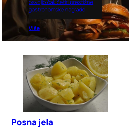
osvojio čak četiri prestižne
gastronomske nagrade
24. srpnja 2026.
Više
Posna jela