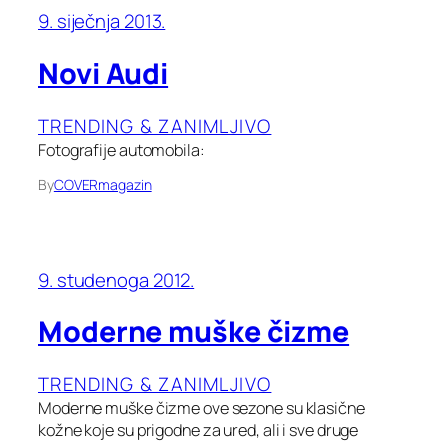
9. siječnja 2013.
Novi Audi
TRENDING & ZANIMLJIVO
Fotografije automobila:
By
COVERmagazin
9. studenoga 2012.
Moderne muške čizme
TRENDING & ZANIMLJIVO
Moderne muške čizme ove sezone su klasične
kožne koje su prigodne za ured, ali i sve druge