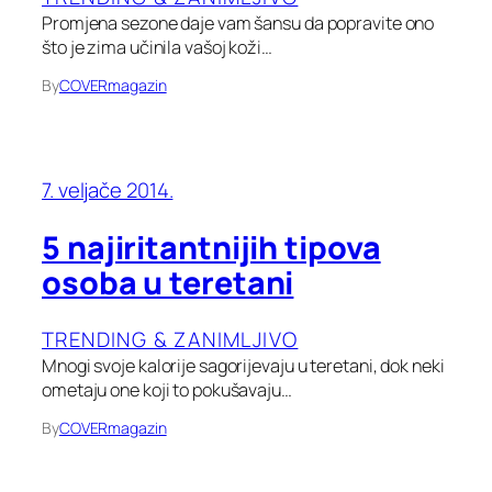
Promjena sezone daje vam šansu da popravite ono
što je zima učinila vašoj koži…
By
COVERmagazin
7. veljače 2014.
5 najiritantnijih tipova
osoba u teretani
TRENDING & ZANIMLJIVO
Mnogi svoje kalorije sagorijevaju u teretani, dok neki
ometaju one koji to pokušavaju…
By
COVERmagazin