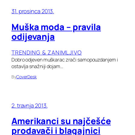
31. prosinca 2013.
Muška moda – pravila
odijevanja
TRENDING & ZANIMLJIVO
Dobro odjeven muškarac zrači samopouzdanjem i
ostavlja snažniji dojam…
By
CoverDesk
2. travnja 2013.
Amerikanci su najčešće
prodavači i blagajnici