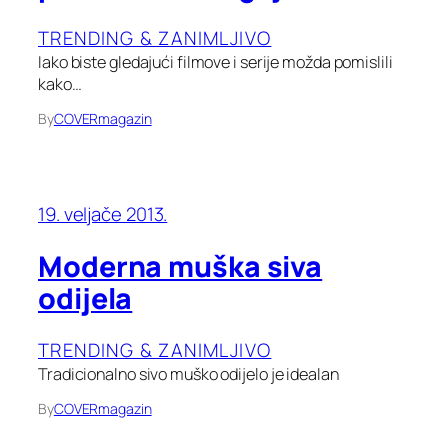
TRENDING & ZANIMLJIVO
Iako biste gledajući filmove i serije možda pomislili
kako…
By
COVERmagazin
19. veljače 2013.
Moderna muška siva
odijela
TRENDING & ZANIMLJIVO
Tradicionalno sivo muško odijelo je idealan
By
COVERmagazin