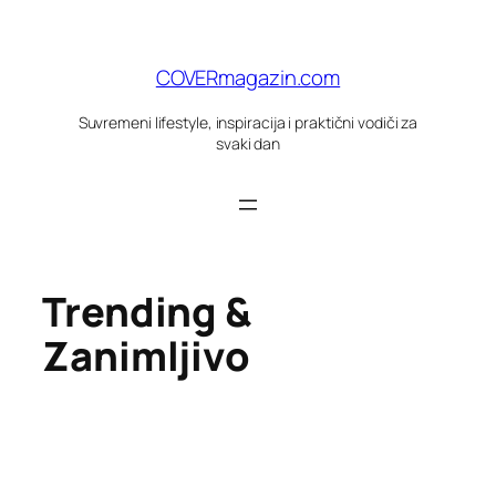
Skoči
do
sadržaja
COVERmagazin.com
Suvremeni lifestyle, inspiracija i praktični vodiči za
svaki dan
Trending &
Zanimljivo