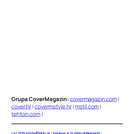
Grupa CoverMagazin:
covermagazin.com
|
cover.hr
|
covermstyle.hr
|
mstil.com
|
tehton.com
|
UVJETI KORIŠTENJA
|
PRAVILA O PRIVATNOSTI
|